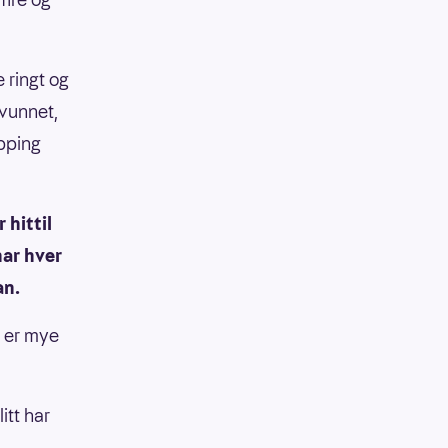
 ringt og
 vunnet,
ipping
 hittil
har hver
an.
e er mye
itt har