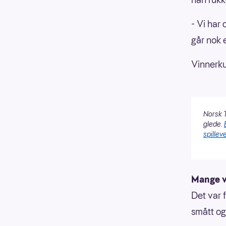
- Vi har 
går nok 
Vinnerku
Norsk T
glede.
spilleve
Mange v
Det var 
smått og 