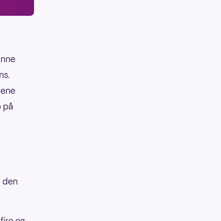
unne
ns.
llene
p på
d den
fire og