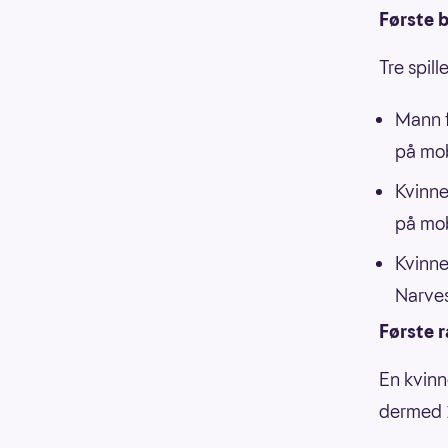
Første b
Tre spil
Mann f
på mob
Kvinne
på mob
Kvinne
Narves
Første 
En kvinn
dermed 1