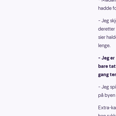
hadde fo
– Jeg sk
deretter
sier hal
lenge.
– Jeg er 
bare tat
gang ten
– Jeg spi
på byen o
Extra-ka
han rukk