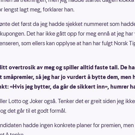
r lengst lagt meg, forklarer han.
jønte det først da jeg hadde sjekket nummeret som hadde
 kupongen. Det har ikke gått opp for meg ennå at jeg har
denseren, som ellers kan opplyse at han har fulgt Norsk T
litt overtrosik av meg og spiller alltid faste tall. De har
t småpremier, så jeg har jo vurdert å bytte dem, men 
kt: «Hvis jeg bytter, da går de sikkert inn», humrer h
ller Lotto og Joker også. Tenker det er greit siden jeg ikk
g det går til et godt formål.
ndidaten hadde ingen konkrete planer for premien, men l
et å tenke.