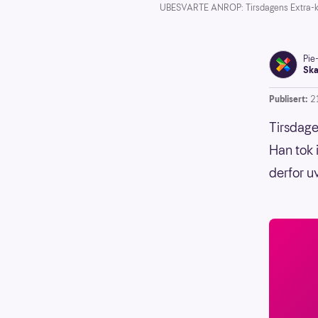
UBESVARTE ANROP: Tirsdagens Extra-kan
Pie
Ska
Publisert:
2
Tirsdage
Han tok 
derfor u