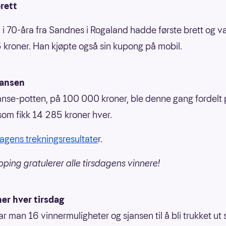
rett
i 70-åra fra Sandnes i Rogaland hadde første brett og v
kroner. Han kjøpte også sin kupong på mobil.
jansen
anse-potten, på 100 000 kroner, ble denne gang fordelt 
som fikk 14 285 kroner hver.
dagens trekningsresultate
r.
pping gratulerer alle tirsdagens vinnere!
ner hver tirsdag
har man 16 vinnermuligheter og sjansen til å bli trukket ut