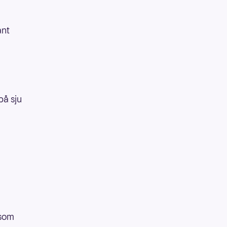
ant
på sju
 som