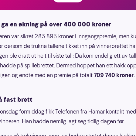
ll ga en økning på over 400 000 kroner
ren var sikret 283 895 kroner i inngangspremie, men k
r dersom de trukne tallene tikket inn på vinnerbrettet ha
n ble dratt ut helt til siste tall: Da kom endelig ett av ta
adde på spillebrettet. Dermed hoppet han ett hakk op
igen og endte med en premie på totalt
709 740 kroner
.
 fast brett
 onsdag formiddag fikk Telefonen fra Hamar kontakt me
vinneren. Han hadde nemlig lagt seg tidlig dagen før.
en så trekningen, men jeg hadde startet dagen klokka 