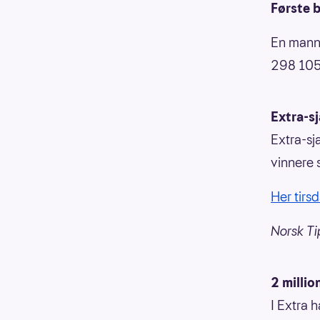
Første b
En mann 
298 105 
Extra-s
Extra-sj
vinnere 
Her tirs
Norsk Ti
2 millio
I Extra 