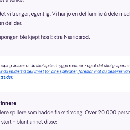
det vi trenger, egentlig. Vi har jo en del familie å dele med
en del der.
pongen ble kjøpt hos Extra Næridsrød.
ipping ønsker at du skal spille i trygge rammer - og at det skal gi spenni
Er du imidlertid bekymret for dine spillvaner, foreslår vi at du besøker vår
ttsider.
innere
flere spillere som hadde flaks tirsdag. Over 20 000 pers
stort – blant annet disse: