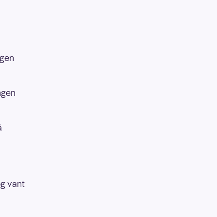
ngen
ngen
å
og vant