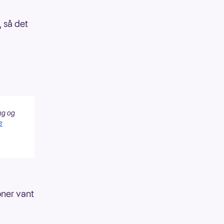
, så det
ng og
e
oner vant