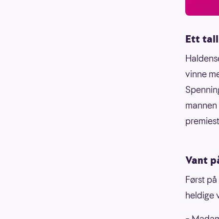
Ett ta
Haldense
vinne me
Spenninge
mannen h
premiest
Vant på
Først på
heldige 
– Madamm