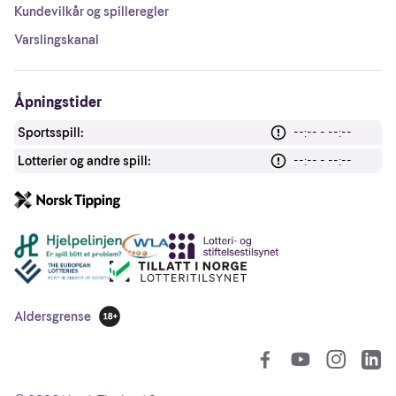
Kundevilkår og spilleregler
Varslingskanal
Åpningstider
Sportsspill:
--:-- - --:--
Lotterier og andre spill:
--:-- - --:--
Andre lenker
Aldersgrense
18 år
So