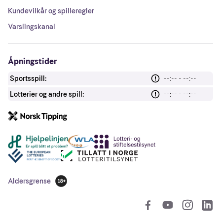
Kundevilkår og spilleregler
Varslingskanal
Åpningstider
Sportsspill:
--:-- - --:--
Lotterier og andre spill:
--:-- - --:--
Andre lenker
Aldersgrense
18 år
So