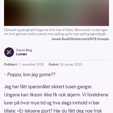
Dataspill og pengespill begynner å få mye til felles. Blant annet vurderingen
om hvor grensen mellom passe mye spilling og for mye spilling egentlig går.
Jennie Book/Shutterstock/NTB Scanpix
Sverre Berg
Lutnæs
Publisert:
7. november 2018
Endret:
18. januar 2023
– Pappa, kan jeg game??
Jeg har fått spørsmålet sikkert tusen ganger.
Ungene kan liksom ikke få nok skjerm. Vi foreldrene
lurer på hvor mye tid og hva slags innhold vi bør
tillate: «Er leksene gjort? Har du fått deg noe frisk