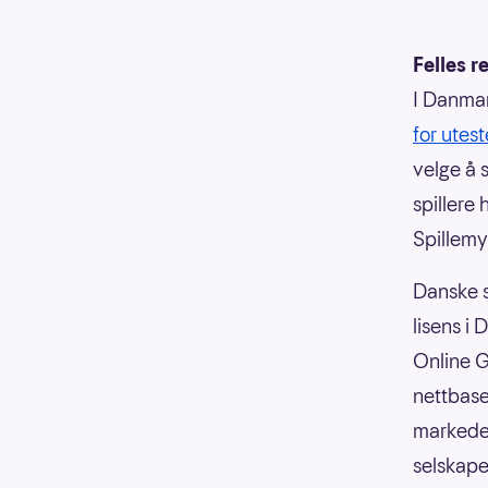
Felles r
I Danmar
for utes
velge å s
spillere 
Spillemy
Danske sp
lisens i
Online G
nettbase
markedet
selskape