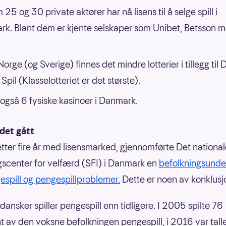
25 og 30 private aktører har nå lisens til å selge spill i
k. Blant dem er kjente selskaper som Unibet, Betsson 
orge (og Sverige) finnes det mindre lotterier i tillegg til
 Spil (Klasselotteriet er det største).
 også 6 fysiske kasinoer i Danmark.
 det gått
etter fire år med lisensmarked, gjennomførte Det nationa
gscenter for velfærd (SFI) i Danmark en
befolkningsunde
spill og pengespillproblemer.
Dette er noen av konklusj
dansker spiller pengespill enn tidligere. I 2005 spilte 76
t av den voksne befolkningen pengespill, i 2016 var tall