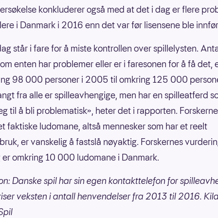
ersøkelse konkluderer også med at det i dag er flere pro
llere i Danmark i 2016 enn det var før lisensene ble innfø
dag står i fare for å miste kontrollen over spillelysten. Anta
som enten har problemer eller er i faresonen for å få det, 
ing 98 000 personer i 2005 til omkring 125 000 persone
ngt fra alle er spilleavhengige, men har en spilleatferd 
eg til å bli problematisk», heter det i rapporten. Forskerne
let faktiske ludomane, altså mennesker som har et reelt
bruk, er vanskelig å fastslå nøyaktig. Forskernes vurderin
g er omkring 10 000 ludomane i Danmark.
sjon: Danske spil har sin egen kontakttelefon for spilleavh
iser veksten i antall henvendelser fra 2013 til 2016. Kil
Spil