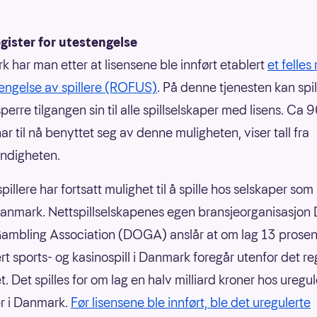
egister for utestengelse
k har man etter at lisensene ble innført etablert
et felles 
tengelse av spillere (ROFUS)
. På denne tjenesten kan spi
perre tilgangen sin til alle spillselskaper med lisens. Ca
har til nå benyttet seg av denne muligheten, viser tall fra
ndigheten.
illere har fortsatt mulighet til å spille hos selskaper som
 Danmark. Nettspillselskapenes egen bransjeorganisasjon
ambling Association (DOGA) anslår at om lag 13 prosen
rt sports- og kasinospill i Danmark foregår utenfor det re
. Det spilles for om lag en halv milliard kroner hos uregul
r i Danmark.
Før lisensene ble innført, ble det uregulerte