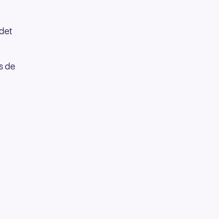
edet
s de