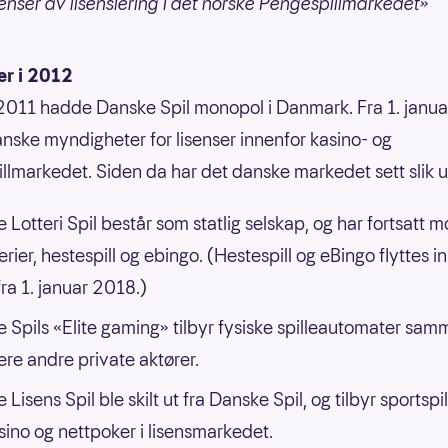
nser av lisensiering i det norske Pengespillmarkedet»
er i 2012
 2011 hadde Danske Spil monopol i Danmark. Fra 1. janu
nske myndigheter for lisenser innenfor kasino- og
illmarkedet. Siden da har det danske markedet sett slik u
 Lotteri Spil består som statlig selskap, og har fortsatt 
erier, hestespill og ebingo. (Hestespill og eBingo flyttes in
fra 1. januar 2018.)
 Spils «Elite gaming» tilbyr fysiske spilleautomater sa
ere andre private aktører.
Lisens Spil ble skilt ut fra Danske Spil, og tilbyr sportspil
sino og nettpoker i lisensmarkedet.