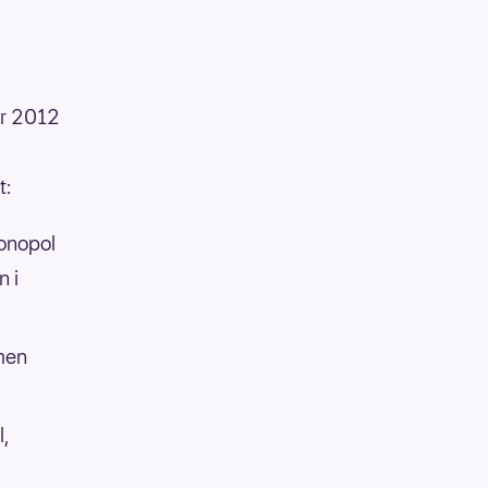
ar 2012
t:
monopol
n i
mmen
l,