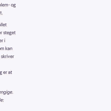
blem- og
rt.
llet
er steget
r i
som kan
 skriver
g er at
engige.
de: