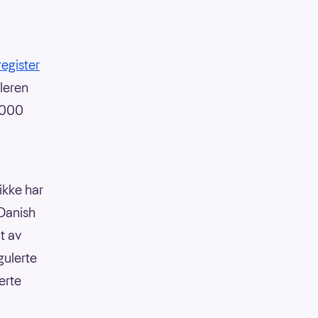
register
lleren
 9000
 ikke har
 Danish
t av
gulerte
erte