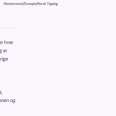
Shutterstock/Scanpix/Norsk Tipping
er hver
g er
rige
s,
ionen og