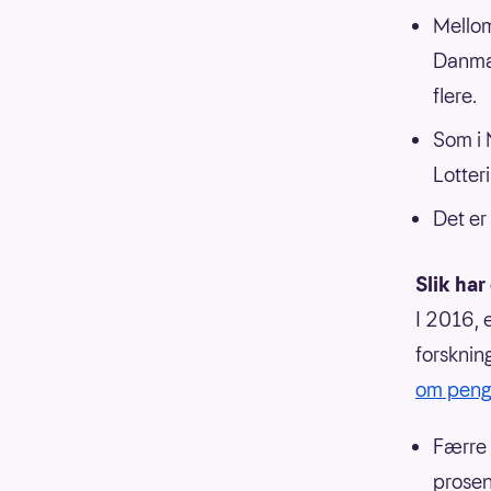
Mellom 
Danmar
flere.
Som i N
Lotteri
Det er
Slik har
I 2016, 
forsknin
om penge
Færre 
prosen