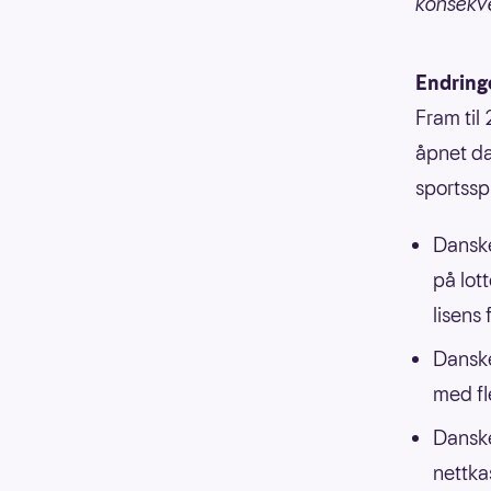
konsekve
Endring
Fram til
åpnet da
sportssp
Danske
på lott
lisens 
Danske
med fl
Danske 
nettka