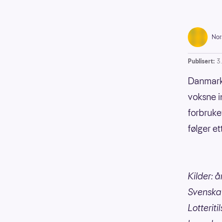
Nor
Publisert:
3.
Danmark 
voksne i
forbruke
følger e
Kilder: 
Svenska 
Lotteriti