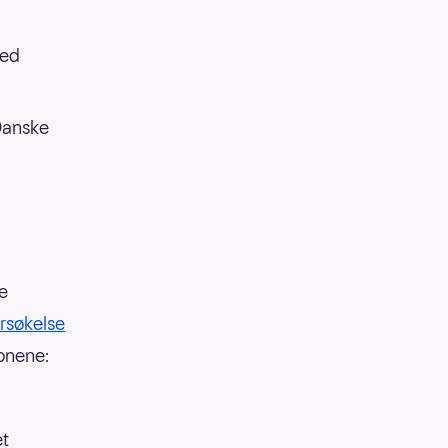
med
 Danske
le
rsøkelse
onene:
et