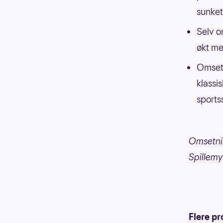
sunket
Selv o
økt me
Omsetn
klassis
sportss
Omsetning
Spillem
Flere pr