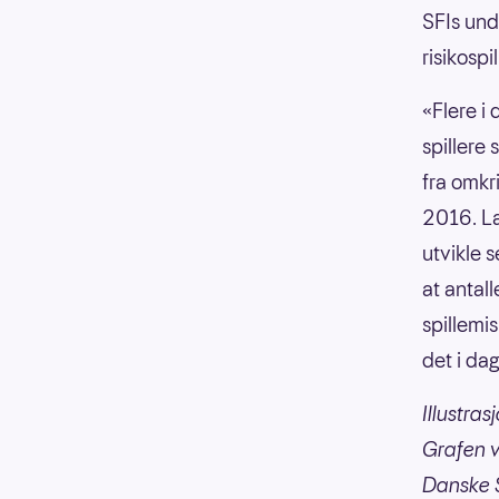
SFIs und
risikospi
«Flere i 
spillere 
fra omkr
2016. La
utvikle s
at antal
spillemis
det i da
Illustra
Grafen v
Danske 