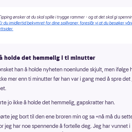
ipping ønsker at du skal spille i trygge rammer - og at det skal gi spenni
Er du imidlertid bekymret for dine spillvaner, foreslår vi at du besøker vår
ttsider.
å holde det hemmelig i ti minutter
nsket han å holde nyheten noenlunde skjult, men ifølge 
ikke mer enn ti minutter før han var i gang med å spre det
et.
arte jo ikke å holde det hemmelig, gapskratter han.
kjørte jeg bort til den ene broren min og sa «nå må du sett
for jeg har noe spennende å fortelle deg. Jeg har vunnet i