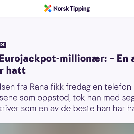
IDE
Eurojackpot-millionær: – En 
r hatt
en fra Rana fikk fredag en telefo
elsene som oppstod, tok han med se
river som en av de beste han har ha