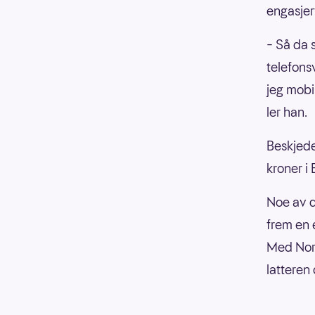
engasjer
– Så da 
telefonsv
jeg mobil
ler han.
Beskjede
kroner i
Noe av d
frem en 
Med Nors
latteren 