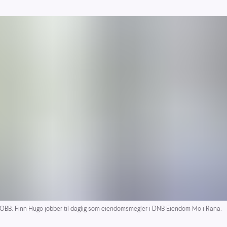
OBB: Finn Hugo jobber til daglig som eiendomsmegler i DNB Eiendom Mo i Rana.