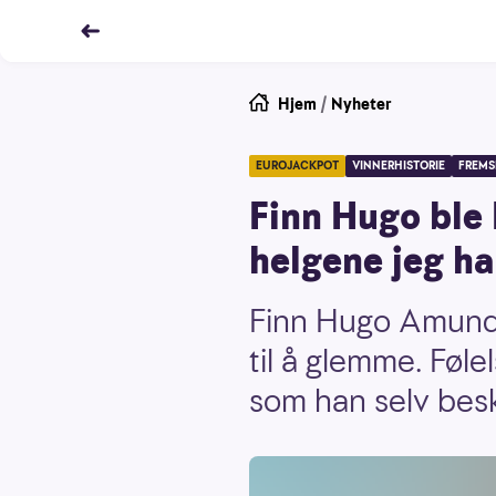
Hjem
/
Nyheter
EUROJACKPOT
VINNERHISTORIE
FREMS
Finn Hugo ble 
helgene jeg ha
Finn Hugo Amunds
til å glemme. Føl
som han selv besk