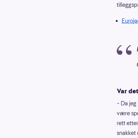
tilleggsp
Eurojac
Var de
– Da jeg
være spø
rett ette
snakket 