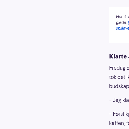
Norsk T
glede.
spilleve
Klarte 
Fredag ø
tok det 
budskap
– Jeg kl
– Først 
kaffen, 