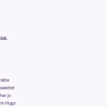
isk.
måtte
oalettet
har jo
Finn Hugo