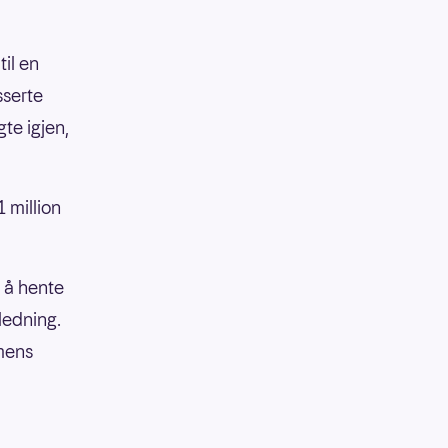
il en
sserte
gte igjen,
 million
 å hente
ledning.
 mens