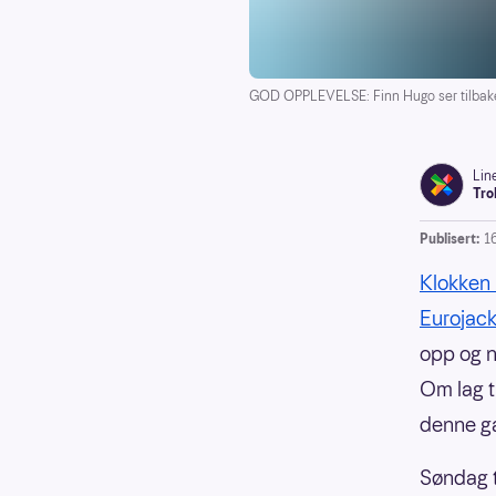
GOD OPPLEVELSE: Finn Hugo ser tilbake
Lin
Tro
Publisert:
1
Klokken 
Eurojack
opp og n
Om lag t
denne ga
Søndag t