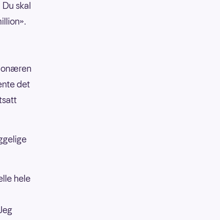
 Du skal
illion».
lionæren
ente det
tsatt
ggelige
lle hele
d
 Jeg