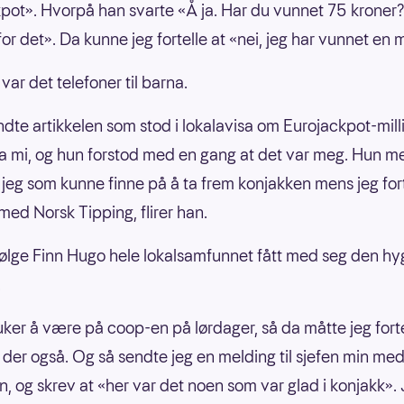
pot». Hvorpå han svarte «Å ja. Har du vunnet 75 kroner?
for det». Da kunne jeg fortelle at «nei, jeg har vunnet en m
var det telefoner til barna.
ndte artikkelen som stod i lokalavisa om Eurojackpot-mil
era mi, og hun forstod med en gang at det var meg. Hun m
 jeg som kunne finne på å ta frem konjakken mens jeg for
med Norsk Tipping, flirer han.
følge Finn Hugo hele lokalsamfunnet fått med seg den hy
.
uker å være på coop-en på lørdager, så da måtte jeg forte
n der også. Og så sendte jeg en melding til sjefen min me
en, og skrev at «her var det noen som var glad i konjakk».