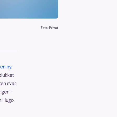
Foto: Privat
 en ny
plukket
en svar.
ingen –
n Hugo.