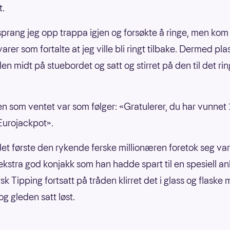
t.
sprang jeg opp trappa igjen og forsøkte å ringe, men kom t
arer som fortalte at jeg ville bli ringt tilbake. Dermed pla
en midt på stuebordet og satt og stirret på den til det rin
n som ventet var som følger: «Gratulerer, du har vunnet 1
 Eurojackpot».
et første den rykende ferske millionæren foretok seg var
ekstra god konjakk som han hadde spart til en spesiell an
k Tipping fortsatt på tråden klirret det i glass og flaske
og gleden satt løst.