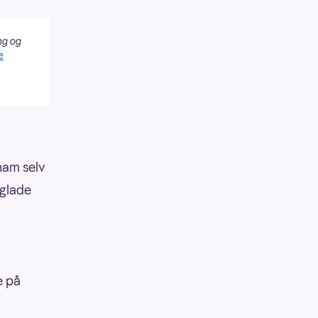
ng og
e
ham selv
 glade
e på