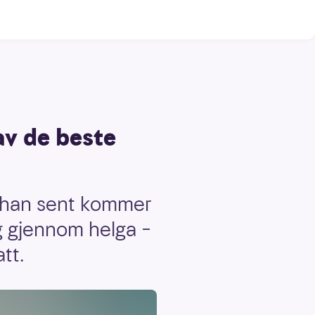
av de beste
n han sent kommer
g gjennom helga –
tt.