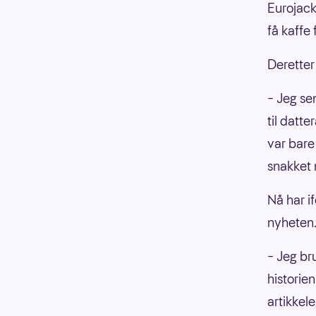
Eurojack
få kaffe 
Deretter 
– Jeg se
til datt
var bare
snakket 
Nå har i
nyheten
– Jeg br
historie
artikkel