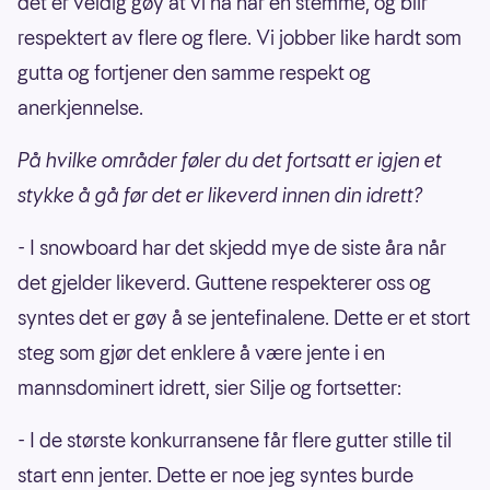
det er veldig gøy at vi nå har en stemme, og blir
respektert av flere og flere. Vi jobber like hardt som
gutta og fortjener den samme respekt og
anerkjennelse.
På hvilke områder føler du det fortsatt er igjen et
stykke å gå før det er likeverd innen din idrett?
- I snowboard har det skjedd mye de siste åra når
det gjelder likeverd. Guttene respekterer oss og
syntes det er gøy å se jentefinalene. Dette er et stort
steg som gjør det enklere å være jente i en
mannsdominert idrett, sier Silje og fortsetter:
- I de største konkurransene får flere gutter stille til
start enn jenter. Dette er noe jeg syntes burde