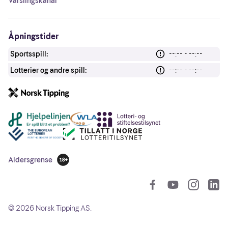
Varslingskanal
Åpningstider
Sportsspill:
--:-- - --:--
Lotterier og andre spill:
--:-- - --:--
Andre lenker
Aldersgrense
18 år
So
©
2026
Norsk Tipping AS.