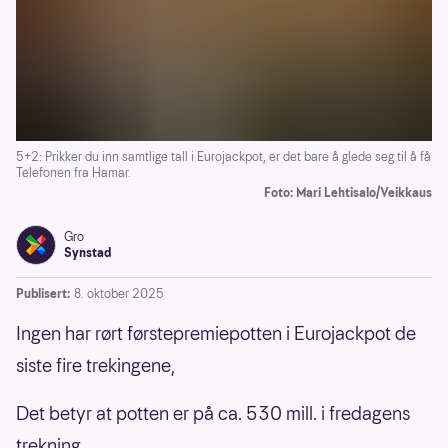
5+2: Prikker du inn samtlige tall i Eurojackpot, er det bare å glede seg til å få
Telefonen fra Hamar.
Foto: Mari Lehtisalo/Veikkaus
Gro
Synstad
Publisert:
8. oktober 2025
Ingen har rørt førstepremiepotten i Eurojackpot de
siste fire trekingene,
Det betyr at potten er på ca. 530 mill. i fredagens
trekning.