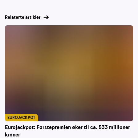
Relaterte artikler
EUROJACKPOT
Eurojackpot: Førstepremien øker til ca. 533 millioner
kroner