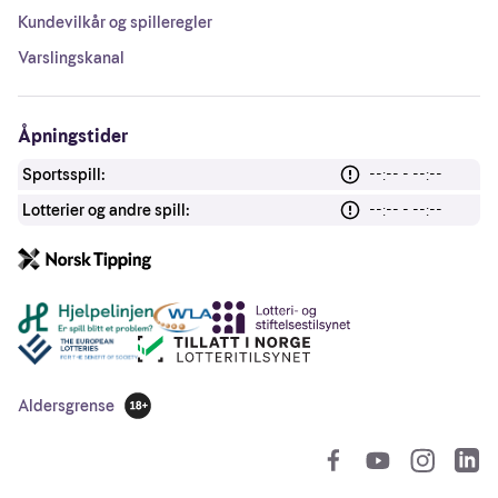
Kundevilkår og spilleregler
Varslingskanal
Åpningstider
Sportsspill:
--:-- - --:--
Lotterier og andre spill:
--:-- - --:--
Andre lenker
Aldersgrense
18 år
So