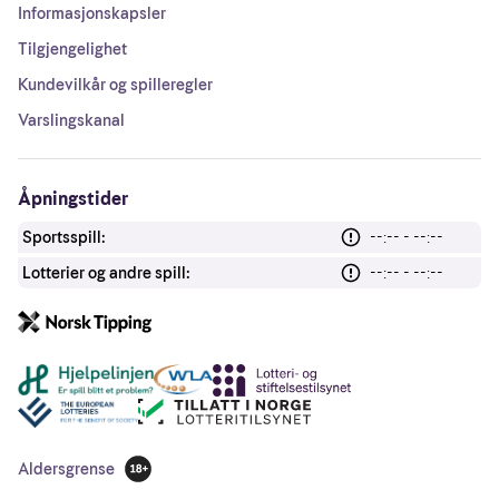
Informasjonskapsler
Tilgjengelighet
Kundevilkår og spilleregler
Varslingskanal
Åpningstider
Sportsspill:
--:-- - --:--
Lotterier og andre spill:
--:-- - --:--
Andre lenker
Aldersgrense
18 år