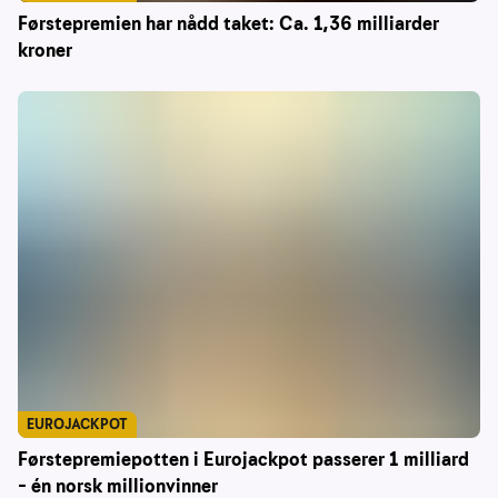
Førstepremien har nådd taket: Ca. 1,36 milliarder
kroner
EUROJACKPOT
Førstepremiepotten i Eurojackpot passerer 1 milliard
– én norsk millionvinner