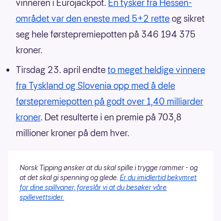
vinneren i Eurojackpot.
En tysker fra Hessen-
området var den eneste med 5+2 rette
og sikret
seg hele førstepremiepotten på 346 194 375
kroner.
Tirsdag 23. april endte
to meget heldige vinnere
fra Tyskland og Slovenia opp med å dele
førstepremiepotten på godt over 1,40 milliarder
kroner
. Det resulterte i en premie på 703,8
millioner kroner på dem hver.
Norsk Tipping ønsker at du skal spille i trygge rammer - og
at det skal gi spenning og glede.
Er du imidlertid bekymret
for dine spillvaner, foreslår vi at du besøker våre
spillevettsider.