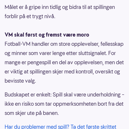
Målet er å gripe inn tidlig og bidra til at spillingen
forblir på et trygt nivå.
VM skal først og fremst være moro
Fotball-VM handler om store opplevelser, fellesskap
og minner som varer lenge etter sluttsignalet. For
mange er pengespill en del av opplevelsen, men det
er viktig at spillingen skjer med kontroll, oversikt og
bevisste valg.
Budskapet er enkelt: Spill skal være underholdning –
ikke en risiko som tar oppmerksomheten bort fra det
som skjer ute på banen.
Har du problemer med spill? Ta det første skrittet