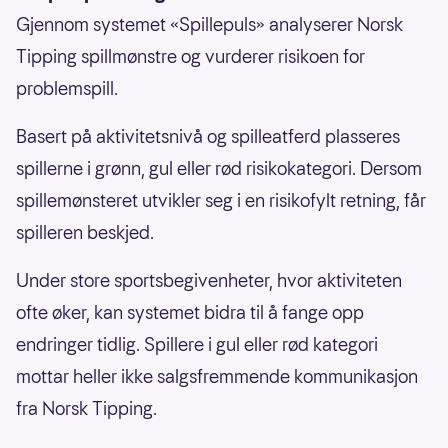
Gjennom systemet «Spillepuls» analyserer Norsk
Tipping spillmønstre og vurderer risikoen for
problemspill.
Basert på aktivitetsnivå og spilleatferd plasseres
spillerne i grønn, gul eller rød risikokategori. Dersom
spillemønsteret utvikler seg i en risikofylt retning, får
spilleren beskjed.
Under store sportsbegivenheter, hvor aktiviteten
ofte øker, kan systemet bidra til å fange opp
endringer tidlig. Spillere i gul eller rød kategori
mottar heller ikke salgsfremmende kommunikasjon
fra Norsk Tipping.