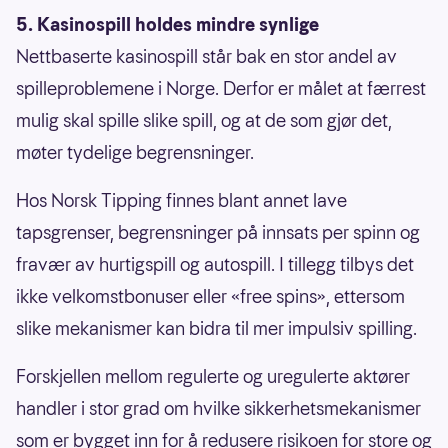
5.
Kasinospill holdes mindre synlige
Nettbaserte kasinospill står bak en stor andel av
spilleproblemene i Norge. Derfor er målet at færrest
mulig skal spille slike spill, og at de som gjør det,
møter tydelige begrensninger.
Hos Norsk Tipping finnes blant annet lave
tapsgrenser, begrensninger på innsats per spinn og
fravær av hurtigspill og autospill. I tillegg tilbys det
ikke velkomstbonuser eller «free spins», ettersom
slike mekanismer kan bidra til mer impulsiv spilling.
Forskjellen mellom regulerte og uregulerte aktører
handler i stor grad om hvilke sikkerhetsmekanismer
som er bygget inn for å redusere risikoen for store og