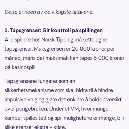
Dette er noen av de viktigste tiltakene:
1.
Tapsgrenser: Gir kontroll på spillingen
Alle spillere hos Norsk Tipping må sette egne
tapsgrenser. Maksgrensen er 20 000 kroner per
måned, mens det maksimalt kan tapes 5 000 kroner
på kasinospill.
Tapsgrensene fungerer som en
sikkerhetsmekanisme som skal bidra til å hindre
impulsive valg og gjøre det enklere å holde oversikt
over pengebruken. Under et VM, hvor mange
kamper spilles tett og spillmulighetene er mange, blir
slike grenser ekstra viktige.