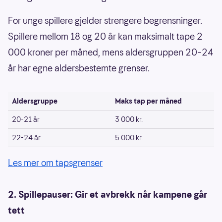
For unge spillere gjelder strengere begrensninger.
Spillere mellom 18 og 20 år kan maksimalt tape 2
000 kroner per måned, mens aldersgruppen 20–24
år har egne aldersbestemte grenser.
Aldersgruppe
Maks tap per måned
20-21 år
3 000 kr.
22-24 år
5 000 kr.
Les mer om tapsgrenser
2. Spillepauser: Gir et avbrekk når kampene går
tett