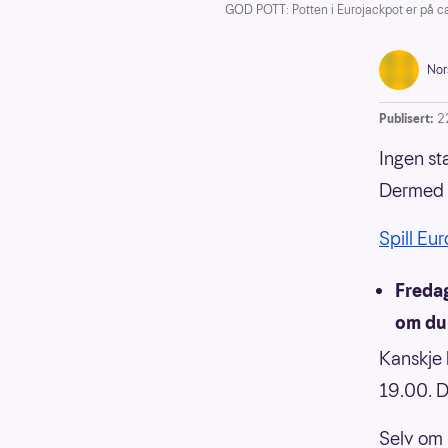
GOD POTT: Potten i Eurojackpot er på ca
Nor
Publisert:
2
Ingen st
Dermed l
Spill Eu
Fredag
om du 
Kanskje 
19.00. D
Selv om 