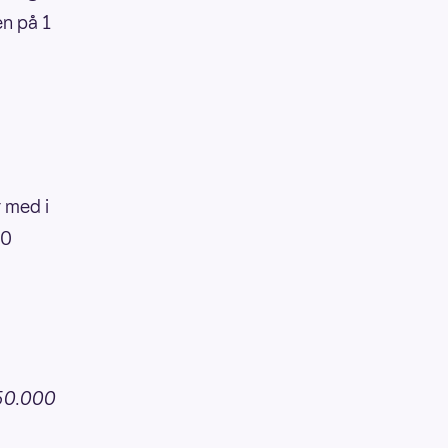
en på 1
r med i
00
550.000