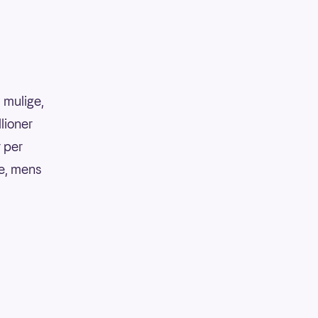
 mulige,
llioner
r per
ke, mens