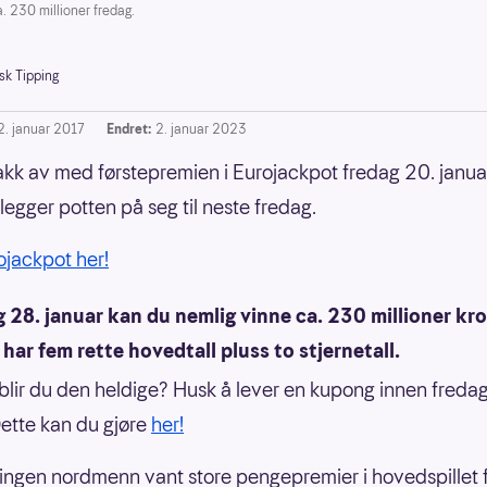
. 230 millioner fredag.
sk Tipping
2. januar 2017
Endret:
2. januar 2023
akk av med førstepremien i Eurojackpot fredag 20. janua
egger potten på seg til neste fredag.
rojackpot her!
 28. januar kan du nemlig vinne ca. 230 millioner kr
har fem rette hovedtall pluss to stjernetall.
blir du den heldige? Husk å lever en kupong innen freda
ette kan du gjøre
her!
ingen nordmenn vant store pengepremier i hovedspillet f