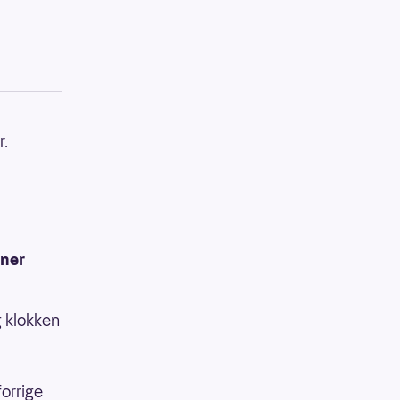
r.
oner
g klokken
orrige