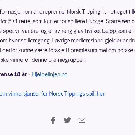
nformasjon om andrepremie
: Norsk Tipping har et eget til
or 5+1 rette, som kun er for spillere i Norge. Størrelsen 
eløpet vil variere, og er avhengig av hvilket beløp som er
om hver spillomgang. I øvrige medlemsland gjelder andre
il derfor kunne være forskjell i premiesum mellom norske
ske vinnere i denne premiegruppen.
rense 18 år
–
Hjelpelinjen.no
om vinnersjanser for Norsk Tippings spill her