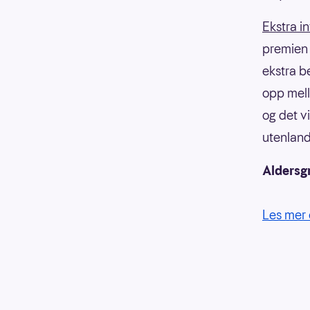
Ekstra i
premien f
ekstra b
opp mell
og det v
utenland
Aldersg
Les mer 