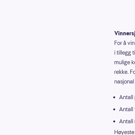
Vinners
For å vi
i tillegg
mulige k
rekke. F
nasjonal 
Antall
Antall
Antall
Høyeste 