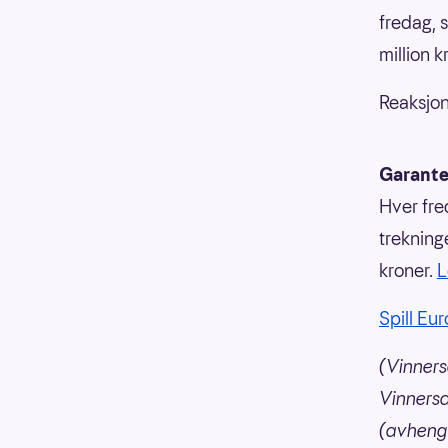
fredag, 
million 
Reaksjon
Garante
Hver fre
trekning
kroner.
L
Spill Eu
(Vinners
Vinnersa
(avhengi