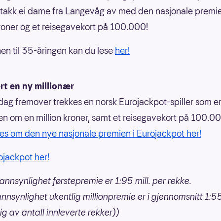
stakk ei dame fra Langevåg av med den nasjonale premi
kroner og et reisegavekort på 100.000!
en til 35-åringen kan du lese
her!
rt en ny millionær
dag fremover trekkes en norsk Eurojackpot-spiller som e
en om en million kroner, samt et reisegavekort på 100.0
es om den nye nasjonale premien i Eurojackpot her!
rojackpot her!
annsynlighet førstepremie er 1:95 mill. per rekke.
nnsynlighet ukentlig millionpremie er i gjennomsnitt 1:
g av antall innleverte rekker))