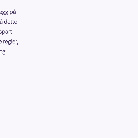
legg på
på dette
 spart
 regler,
 og