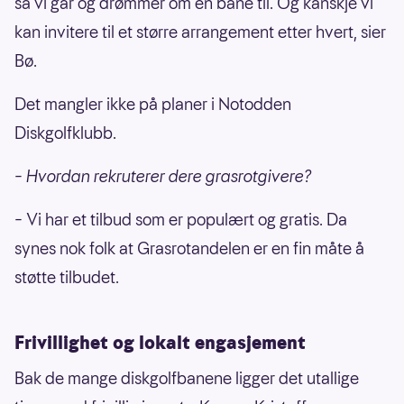
Ruud-hytta frisbeegolfbane
77000
så vi går og drømmer om en bane til. Og kanskje vi
kan invitere til et større arrangement etter hvert, sier
Sola ungdomsskole frisbeegolfanlegg
74000
Bø.
Bortelid stadion diskgolf - Åseral
72000
Othilienborg Diskgolfanlegg - Trondheim
72000
Det mangler ikke på planer i Notodden
Menstadhallen - Frisbeegolfbane
72000
Diskgolfklubb.
Kalvøya frisbeegolfbane
71000
– Hvordan rekruterer dere grasrotgivere?
Lalm diskgolfanlegg
68000
Hamar idrettspark frisbeegolfbane
67000
–
Vi har et tilbud som er populært og gratis. Da
Tinntjønn frisbeegolfpark
66000
synes nok folk at Grasrotandelen er en fin måte å
støtte tilbudet.
Alnaparken - frisbeegolf
58000
Salen frisbeegolfbane
58000
Røstad Frisbeegolf
57000
Frivillighet og lokalt engasjement
Seimsåsen Frisbeegolfbane
47000
Bak de mange diskgolfbanene ligger det utallige
Diskgolfbane, Jøa Stadion
45000