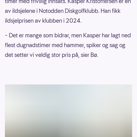
timer med frivillig innsats. Kasper Kristoffersen er en
Røysing stadion frisbeegolf
42000
av ildsjelene i Notodden Diskgolfklubb. Han fikk
Herdla Fort, diskgolf bane 1 - Askøy
40000
ildsjelprisen av klubben i 2024.
Ankerskogen Frisbeegolfpark
40000
–
Det er mange som bidrar, men Kasper har lagt ned
Blikshavn frisbeegolfbane
40000
flest dugnadstimer med hammer, spiker og sag og
Haltejohansvika frisbeegolfbane
40000
det setter vi veldig stor pris på, sier Bø.
Østre Bolærne - frisbeegolf treningsbane
40000
Hov u-skole Frisbeegolfbane
39000
Veungsdalen aktivitetspark, frisbeegolf
35000
Muselunden frisbeegolfanlegg
34000
Bekkestua skole - frisbeegolf
32000
Bordtennis og frisbeegolf - Sør Odal
30000
Ormåsen skole, frisbeegolf
30000
Reed stadion Frisbeegolf
30000