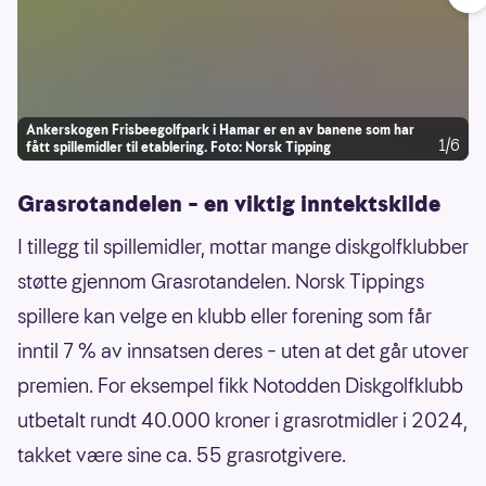
Ålgård frisbeegolfbane
30000
Spangereid Frisbeegolfbane Trones
29400
Vegårshei aktivitetssenter - diskgolf
28800
Ankerskogen Frisbeegolfpark i Hamar er en av banene som har
Austebygda Fritidspark, diskgolfbane
28500
1/6
fått spillemidler til etablering. Foto: Norsk Tipping
Tillerskogen diskgolfanlegg - Trondheim
27900
Grasrotandelen – en viktig inntektskilde
Kodal diskgolfbane - Sandefjord
26800
I tillegg til spillemidler, mottar mange diskgolfklubber
Altaparken diskgolf
26200
støtte gjennom Grasrotandelen. Norsk Tippings
Borg Frisbeegolfbane
26100
spillere kan velge en klubb eller forening som får
Kaupanger stadion, diskgolf
23600
inntil 7 % av innsatsen deres – uten at det går utover
Lendinga frisbeegolfbane
23300
premien. For eksempel fikk Notodden Diskgolfklubb
Biri IL frisbeegolfbane
22400
utbetalt rundt 40.000 kroner i grasrotmidler i 2024,
Norda Mørs Diskgolfbane - Trysil
22000
takket være sine ca. 55 grasrotgivere.
Kulleseidkanalen frisbeegolf
21200