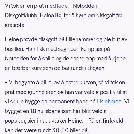
Vi tok en en prat med leder i Notodden
Vollen Frisbeegolf
20300
Diskgolfklubb, Heine Bø, for å høre om diskgolf fra
Skrubben frisbeegolf
197000
grasrota.
Florø diskgolfbane
181000
Frisbeegolfbane
180000
Heine prøvde diskgolf på Lillehammer og ble bitt av
Borge ungdomsskole frisbeegolf
173000
basillen. Han fikk med seg noen kompiser på
Kodal barnediskgolfbane - Sandefjord
172000
Notodden for å spille og de endte opp med å kjøpe
Harpefossen Skisenter, diskgolf
170000
en bærbar kurv som de bar rundt i skogen.
Beitostølen frisbeegolf
16600
–
Vi begynte å bli lei av å bære kurven, så vi tok en
Fladstadparken - Frisbeegolf
16500
prat med grunneieren og han var veldig positiv til at
Godøy diskgolfpark
16400
vi skulle bygge en permanent bane på
Lisleherad
. Vi
Rådhusparken - Frisbeegolfbane
16000
bygget en 18 hullsbane som har blitt veldig
Konsmoparken Frisbeegolfbane
15400
populær, sier initiativtaker Heine.
–
På en fin kveld
Alvøen Idrettspark frisbeegolfbane 9 hull
15300
kan det være rundt 30-50 biler på