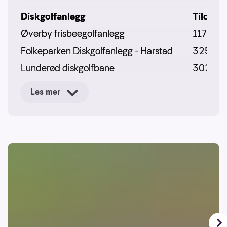
Diskgolfanlegg
Tildelt
Øverby frisbeegolfanlegg
117000
Folkeparken Diskgolfanlegg - Harstad
32500
Lunderød diskgolfbane
30200
Lindås diskgolfpark
30000
Les mer
Rindabotn, diskgolf - Sogndal
30000
Solund diskgolfbane
30000
Steinkjer Diskgolfpark
30000
Ullsheim skianlegg, diskgolf
30000
Karidalen frisbeegolf
30000
Nybygda idrettsplass Frisbeegolf
30000
Valdres Aktivitetspark - frisbeegolfbane
30000
Vukutrappa frisbeegolf bane
30000