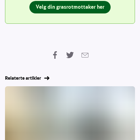
Velg din grasrotmottaker her
Relaterte artikler