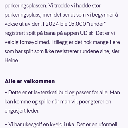
Vassmyra frisbeegolfbane
15000
parkeringsplassen. Vi trodde vi hadde stor
Sandtangen Frisbeegolfbane
148000
parkeringsplass, men det ser ut som vi begynner å
Kvikne Frisbeegolfbane
14400
vokse ut av den. I 2024 ble 15.000 "runder"
registrert spilt på bana på appen UDisk. Det er vi
Ånesøyan - Hemne Frisbeegolfbane
14300
veldig fornøyd med. I tillegg er det nok mange flere
Byremoparken frisbeegolf
13300
som har spilt som ikke registrerer rundene sine, sier
Frisbeegolf Presterød u-skole
13200
Heine.
Kvernhuset ungdomsskole - Frisbeegolf
13200
Bikkjestykket diskgolfbane - Drammen
131000
Alle er velkommen
Flaktveitparken frisbeegolf II
12900
Beisfjord Frisbeegolf anlegg
127000
–
Dette er et lavtersketilbud og passer for alle. Man
Glåmos diskgolfanlegg
116000
kan komme og spille når man vil, poengterer en
engasjert leder.
Jørpelandsholmen Frisbeegolfanlegg
116000
Nannestad Idrettspark - diskgolfbane
114000
–
Vi har ukesgolf en kveld i uka. Det er en uformell