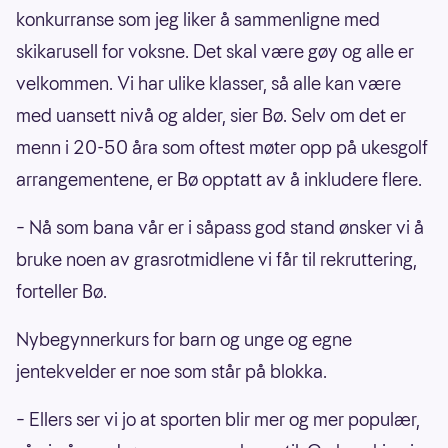
Kongsberg idrettspark frisbeegolf
113000
konkurranse som jeg liker å sammenligne med
Dragvoll Diskgolf anlegg - Trondheim
110000
skikarusell for voksne. Det skal være gøy og alle er
Diskgolfbane - Bardu
10400
velkommen. Vi har ulike klasser, så alle kan være
Bråten Frisbeegolf bane
10000
med uansett nivå og alder, sier Bø. Selv om det er
Greåker videregående skole - Frisbeegolf
10000
menn i 20-50 åra som oftest møter opp på ukesgolf
Dalebekken - Frisbeegolfbane
98000
arrangementene, er Bø opptatt av å inkludere flere.
Frisbeegolf bane
98000
–
Nå som bana vår er i såpass god stand ønsker vi å
Raufoss diskgolfbane
96000
bruke noen av grasrotmidlene vi får til rekruttering,
Flaktveit idrettspark frisbeegolf del 1
96000
forteller Bø.
Botnane diskgolfbane
89000
Nybegynnerkurs for barn og unge og egne
Diskgolfbane - Lillehammer
86000
jentekvelder er noe som står på blokka.
Skien Fritidspark- Frisbeegolf Bane
80000
Oppvarmingssti med frisbeegolfkurver
77000
–
Ellers ser vi jo at sporten blir mer og mer populær,