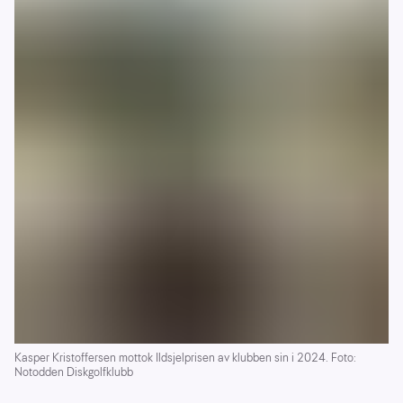
Diskgolfbane Vingar Idrettspark
28000
Medalen Diskgolfbane
27000
Øyra/løken - Diskgolf - Sundfjord
27000
Fiskarstrand - Lømyra frisbeegolfbane
25000
Frogner frisbeegolfbane 1
20000
Stovner Diskgolfpark
19000
Dette er et utdrag, ikke en komplett liste over
diskgolfbaner som har mottatt spillemidler.
Kasper Kristoffersen mottok Ildsjelprisen av klubben sin i 2024. Foto:
Notodden Diskgolfklubb