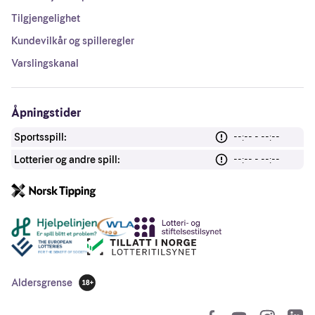
Tilgjengelighet
Kundevilkår og spilleregler
Varslingskanal
Åpningstider
Sportsspill:
--:-- - --:--
Lotterier og andre spill:
--:-- - --:--
Andre lenker
Aldersgrense
18 år