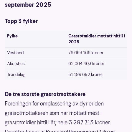
september 2025
Topp 3 fylker
Fylke
Grasrotmidler mottatt hittil i
2025
Vestland
76 663 166 kroner
Akershus
62 004 403 kroner
Trøndelag
51 199 692 kroner
De tre største grasrotmottakere
Foreningen for omplassering av dyr er den
grasrotmottakeren som har mottatt mest i
grasrotmidler hittil i år, hele 3 297 713 kroner.
Deretter finner vi Barnekreftforeningen Oslo og