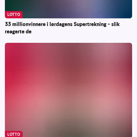
LOTTO
33 millionvinnere i lørdagens Supertrekning – slik
reagerte de
LOTTO