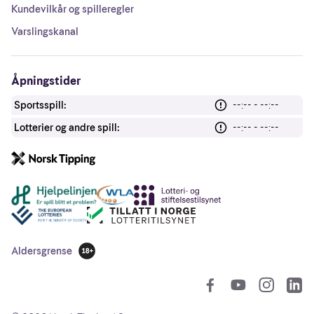
Kundevilkår og spilleregler
Varslingskanal
Åpningstider
Sportsspill:
--:-- - --:--
Lotterier og andre spill:
--:-- - --:--
Andre lenker
Aldersgrense
18 år
So