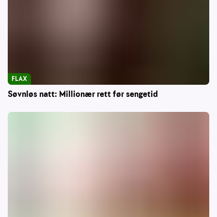
FLAX
Søvnløs natt: Millionær rett før sengetid