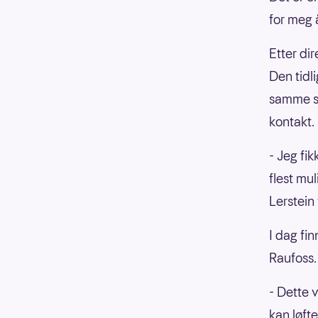
for meg 
Etter di
Den tidli
samme si
kontakt.
- Jeg fi
flest mu
Lerstein 
I dag fi
Raufoss.
- Dette v
kan løfte