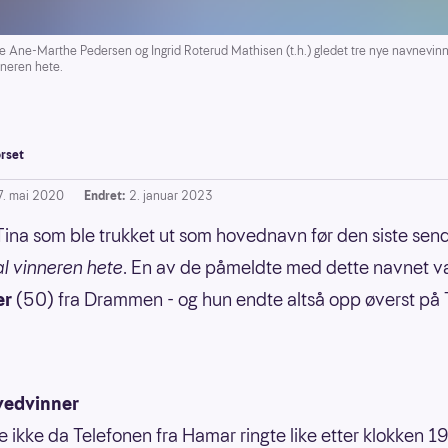
ne-Marthe Pedersen og Ingrid Roterud Mathisen (t.h.) gledet tre nye navnevinne
nneren hete.
rset
7. mai 2020
Endret:
2. januar 2023
Tina som ble trukket ut som hovednavn før den siste sen
l vinneren hete
. En av de påmeldte med dette navnet v
er
(50) fra Drammen - og hun endte altså opp øverst på 
vedvinner
e ikke da Telefonen fra Hamar ringte like etter klokken 