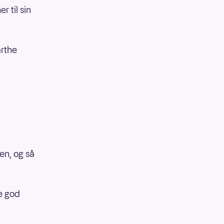
 til sin
arthe
.
en, og så
e god