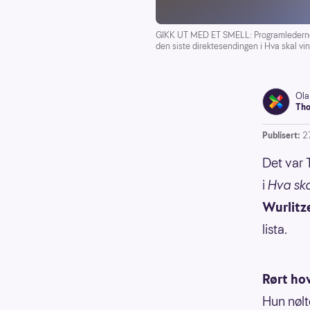
GIKK UT MED ET SMELL: Programlederne A
den siste direktesendingen i Hva skal vi
Ola
Tho
Publisert:
2
Det var 
i
Hva ska
Wurlitz
lista.
Rørt ho
Hun nølt