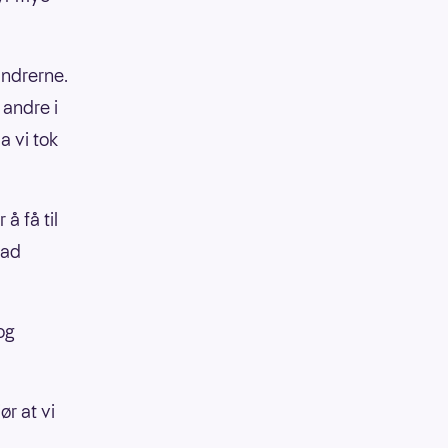
andrerne.
 andre i
 vi tok
å få til
lad
og
ør at vi