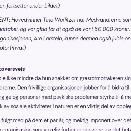
en fortsetter under bildet)
ENT: Hovedvinner Tina Wurlitzer har Medvandrerne som
ottaker, og var glad for at også de vant 50 000 kroner.
organisasjonen, Are Lerstein, kunne dermed også juble o
oto: Privat)
koversveis
le ikke mindre da hun snakket om grasrotmottakeren sin
rne. Den frivillige organisasjonen jobber for å bidra til 
gige og personer med psykiske problemer styrke til å m
uk av sosiale aktiviteter i naturen er en viktig del av oppl
r fulgt med på dem et par år, og mektig imponert over det
n organisasjon som virkelig fortjener pengene, og det be