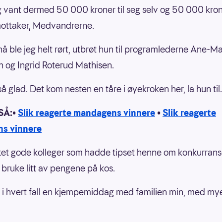
g vant dermed 50 000 kroner til seg selv og 50 000 kroner
mottaker, Medvandrerne.
å ble jeg helt rørt, utbrøt hun til programlederne Ane-M
 og Ingrid Roterud Mathisen.
så glad. Det kom nesten en tåre i øyekroken her, la hun til
SÅ:•
Slik reagerte mandagens vinnere
•
Slik reagerte
ns vinnere
et gode kolleger som hadde tipset henne om konkurrans
å bruke litt av pengene på kos.
ir i hvert fall en kjempemiddag med familien min, med my