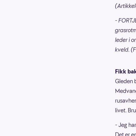
(Artikkel
- FORTJ
grasrotm
leder i 
kveld. (F
Fikk ba
Gleden b
Medvandre
rusavhen
livet. Br
- Jeg ha
Det er e