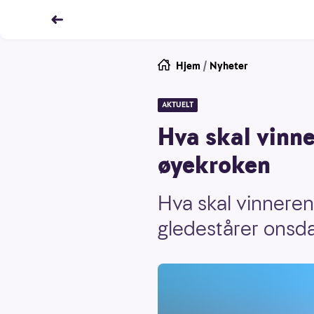
Hjem
/
Nyheter
AKTUELT
Hva skal vinne
øyekroken
Hva skal vinneren
gledestårer onsd