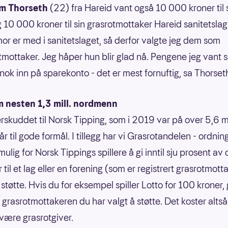
am Thorseth
(22) fra Hareid vant også 10 000 kroner til 
g 10 000 kroner til sin grasrotmottaker Hareid sanitetslag
or er med i sanitetslaget, så derfor valgte jeg dem som
tmottaker. Jeg håper hun blir glad nå. Pengene jeg vant s
 nok inn på sparekonto - det er mest fornuftig, sa Thorset
m nesten 1,3 mill. nordmenn
rskuddet til Norsk Tipping, som i 2019 var på over 5,6 mi
år til gode formål. I tillegg har vi Grasrotandelen - ordni
mulig for Norsk Tippings spillere å gi inntil sju prosent av
or til et lag eller en forening (som er registrert grasrotmott
støtte. Hvis du for eksempel spiller Lotto for 100 kroner, 
l grasrotmottakeren du har valgt å støtte. Det koster alts
 være grasrotgiver.