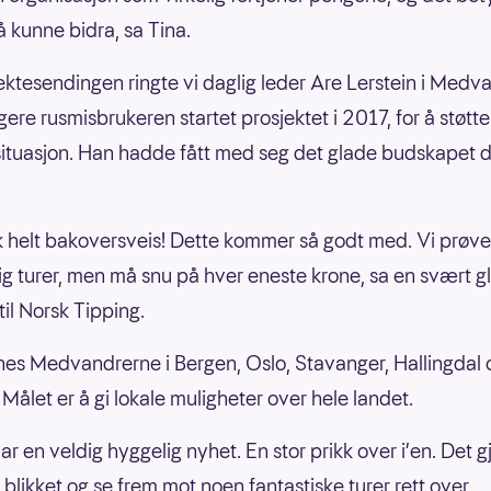
å kunne bidra, sa Tina.
rektesendingen ringte vi daglig leder Are Lerstein i Medv
gere rusmisbrukeren startet prosjektet i 2017, for å støtte
tuasjon. Han hadde fått med seg det glade budskapet da
kk helt bakoversveis! Dette kommer så godt med. Vi prøver 
lig turer, men må snu på hver eneste krone, sa en svært g
til Norsk Tipping.
nnes Medvandrerne i Bergen, Oslo, Stavanger, Hallingdal 
 Målet er å gi lokale muligheter over hele landet.
ar en veldig hyggelig nyhet. En stor prikk over i’en. Det gj
 blikket og se frem mot noen fantastiske turer rett over