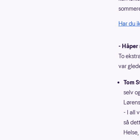
sommeren
Har du i
- Håper 
To ekstr
var glede
Tom S
selv o
Lørens
- I all
så det
Helse,