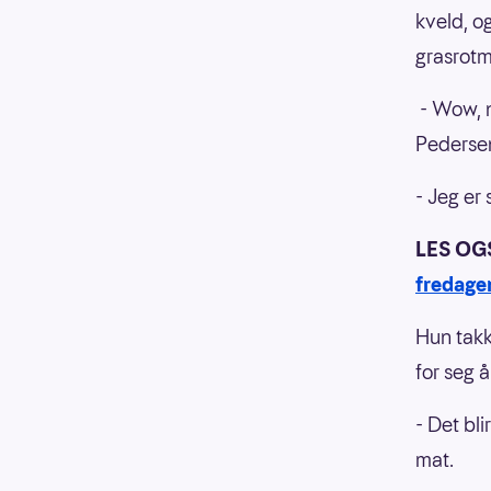
kveld, o
grasrot
- Wow, n
Pedersen
- Jeg er 
LES OG
fredage
Hun takk
for seg 
- Det bl
mat.