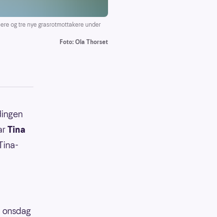
re og tre nye grasrotmottakere under
Foto: Ola Thorset
dingen
ar
Tina
Tina-
19 onsdag