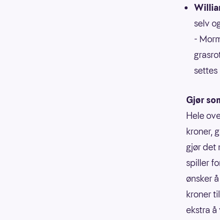
Willi
selv o
- Morm
grasro
settes
Gjør so
Hele ove
kroner, g
gjør det 
spiller f
ønsker å 
kroner ti
ekstra å