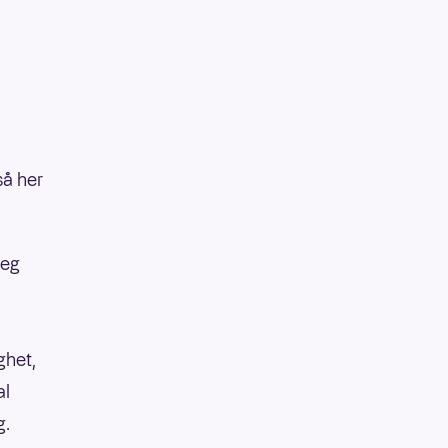
så her
seg
ighet,
al
g.