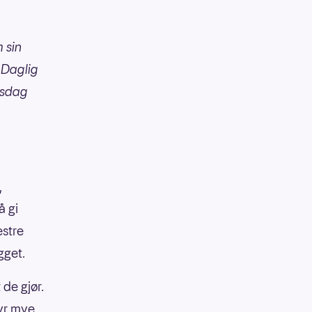
 sin
 Daglig
nsdag
,
å gi
estre
egget.
 de gjør.
tyr mye