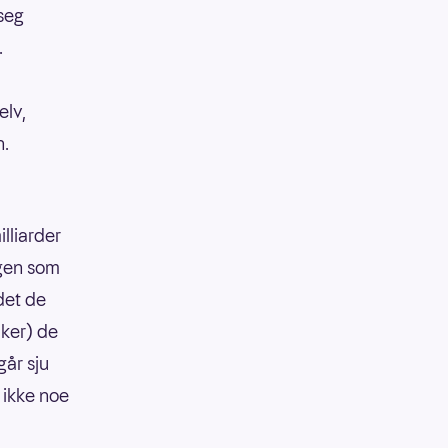
seg
.
elv,
h.
lliarder
ngen som
 det de
aker) de
går sju
å ikke noe