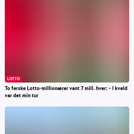
LOTTO
To ferske Lotto-millionærer vant 7 mill. hver: – I kveld
var det min tur