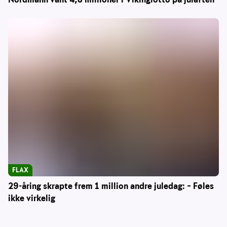
FLAX
29-åring skrapte frem 1 million andre juledag: – Føles
ikke virkelig