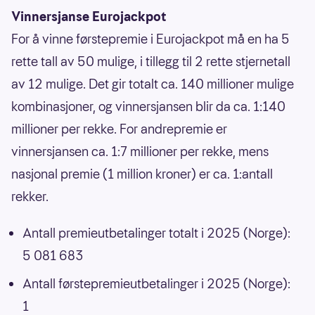
Vinnersjanse Eurojackpot
For å vinne førstepremie i Eurojackpot må en ha 5
rette tall av 50 mulige, i tillegg til 2 rette stjernetall
av 12 mulige. Det gir totalt ca. 140 millioner mulige
kombinasjoner, og vinnersjansen blir da ca. 1:140
millioner per rekke. For andrepremie er
vinnersjansen ca. 1:7 millioner per rekke, mens
nasjonal premie (1 million kroner) er ca. 1:antall
rekker.
Antall premieutbetalinger totalt i 2025 (Norge):
5 081 683
Antall førstepremieutbetalinger i 2025 (Norge):
1