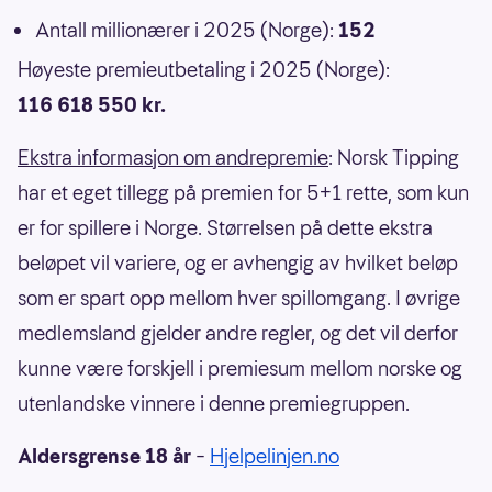
Antall millionærer i 2025 (Norge):
152
Høyeste premieutbetaling i 2025 (Norge):
116 618 550 kr.
Ekstra informasjon om andrepremie
: Norsk Tipping
har et eget tillegg på premien for 5+1 rette, som kun
er for spillere i Norge. Størrelsen på dette ekstra
beløpet vil variere, og er avhengig av hvilket beløp
som er spart opp mellom hver spillomgang. I øvrige
medlemsland gjelder andre regler, og det vil derfor
kunne være forskjell i premiesum mellom norske og
utenlandske vinnere i denne premiegruppen.
Aldersgrense 18 år
–
Hjelpelinjen.no