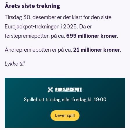
Årets siste trekning
Tirsdag 30. desember er det klart for den siste
Eurojackpot-trekningen i 2025. Da er
førstepremiepotten på ca.
699 millioner kroner.
Andrepremiepotten er på ca.
21 millioner kroner.
Lykke til!
Spillefrist tirsdag eller fredag kl. 19:00
Lever spill