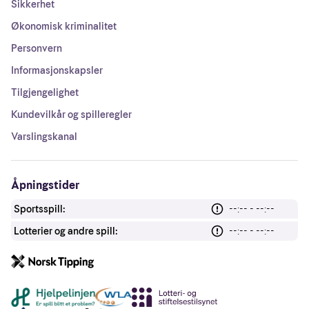
Sikkerhet
Økonomisk kriminalitet
Personvern
Informasjonskapsler
Tilgjengelighet
Kundevilkår og spilleregler
Varslingskanal
Åpningstider
Sportsspill:
--:-- - --:--
Lotterier og andre spill:
--:-- - --:--
Andre lenker