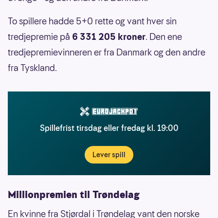
To spillere hadde 5+0 rette og vant hver sin
tredjepremie på
6 331 205 kroner
. Den ene
tredjepremievinneren er fra Danmark og den andre
fra Tyskland.
Spillefrist tirsdag eller fredag kl. 19:00
Lever spill
Millionpremien til Trøndelag
En kvinne fra Stjørdal i Trøndelag vant den norske