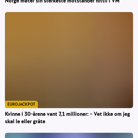
Norge møter sin sterkeste motstander hittil i VM
EUROJACKPOT
Kvinne i 30-årene vant 7,1 millioner: – Vet ikke om jeg
skal le eller gråte