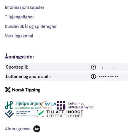
Informasjonskapsler
Tilgjengelighet
Kundevilkår og spilleregler
Varslingskanal
Åpningstider
Sportsspill:
--:-- - --:--
Lotterier og andre spill:
--:-- - --:--
Andre lenker
Aldersgrense
18 år