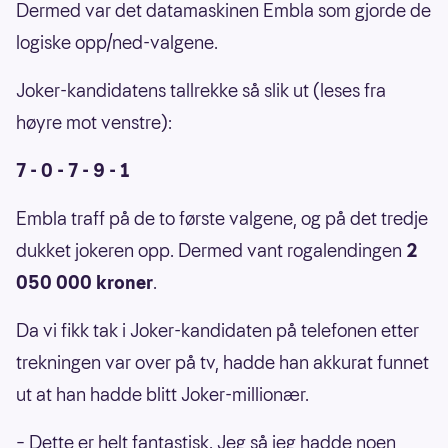
Dermed var det datamaskinen Embla som gjorde de
logiske opp/ned-valgene.
Joker-kandidatens tallrekke så slik ut (leses fra
høyre mot venstre):
7 - 0 - 7 - 9 - 1
Embla traff på de to første valgene, og på det tredje
dukket jokeren opp. Dermed vant rogalendingen
2
050 000 kroner
.
Da vi fikk tak i Joker-kandidaten på telefonen etter
trekningen var over på tv, hadde han akkurat funnet
ut at han hadde blitt Joker-millionær.
– Dette er helt fantastisk. Jeg så jeg hadde noen