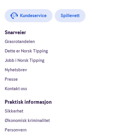
Kundeservice
Spillevett
Snarveier
Grasrotandelen
Dette er Norsk Tipping
Jobb i Norsk Tipping
Nyhetsbrev
Presse
Kontakt oss
Praktisk informasjon
Sikkerhet
Økonomisk kriminalitet
Personvern