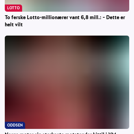
LOTTO
To ferske Lotto-millionærer vant 6,8 mill.: – Dette er
helt vilt
ODDSEN