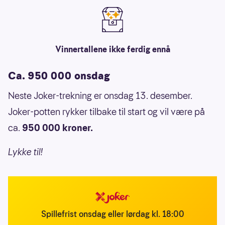
Vinnertallene ikke ferdig ennå
Ca. 950 000 onsdag
Neste Joker-trekning er onsdag 13. desember.
Joker-potten rykker tilbake til start og vil være på
ca.
950 000 kroner.
Lykke til!
Spillefrist onsdag eller lørdag kl. 18:00