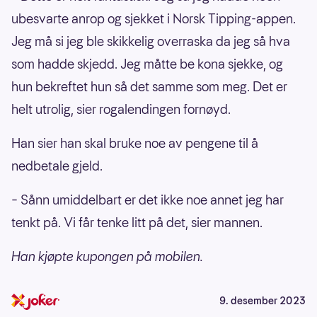
ubesvarte anrop og sjekket i Norsk Tipping-appen.
Jeg må si jeg ble skikkelig overraska da jeg så hva
som hadde skjedd. Jeg måtte be kona sjekke, og
hun bekreftet hun så det samme som meg. Det er
helt utrolig, sier rogalendingen fornøyd.
Han sier han skal bruke noe av pengene til å
nedbetale gjeld.
– Sånn umiddelbart er det ikke noe annet jeg har
tenkt på. Vi får tenke litt på det, sier mannen.
Han kjøpte kupongen på mobilen.
9. desember 2023