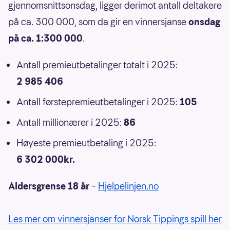
gjennomsnittsonsdag, ligger derimot antall deltakere
på ca. 300 000, som da gir en vinnersjanse
onsdag
på ca. 1:300 000
.
Antall premieutbetalinger totalt i 2025:
2 985 406
Antall førstepremieutbetalinger i 2025:
105
Antall millionærer i 2025:
86
Høyeste premieutbetaling i 2025:
6 302 000kr.
Aldersgrense 18 år
–
Hjelpelinjen.no
Les mer om vinnersjanser for Norsk Tippings spill her