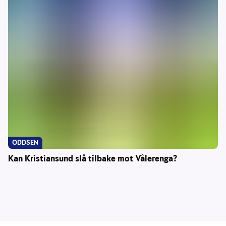
ODDSEN
Kan Kristiansund slå tilbake mot Vålerenga?