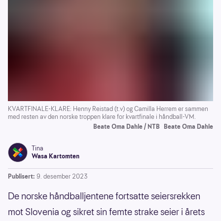
KVARTFINALE-KLARE: Henny Reistad (t.v) og Camilla Herrem er sammen
med resten av den norske troppen klare for kvartfinale i håndball-VM.
Beate Oma Dahle / NTB
Beate Oma Dahle
Tina
Wasa Kartomten
Publisert:
9. desember 2023
De norske håndballjentene fortsatte seiersrekken
mot Slovenia og sikret sin femte strake seier i årets