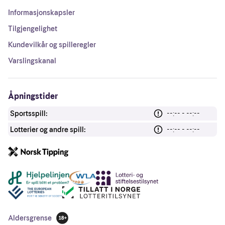
Informasjonskapsler
Tilgjengelighet
Kundevilkår og spilleregler
Varslingskanal
Åpningstider
Sportsspill:
--:-- - --:--
Lotterier og andre spill:
--:-- - --:--
Andre lenker
Aldersgrense
18 år