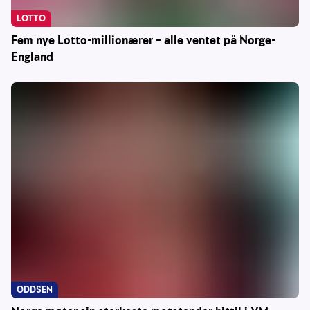
LOTTO
Fem nye Lotto-millionærer – alle ventet på Norge-
England
ODDSEN