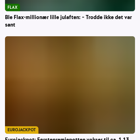
FLAX
Ble Flax-millionær lille julaften: – Trodde ikke det var
sant
EUROJACKPOT
Eurojackpot: Førstepremiepotten vokser til ca. 1,13