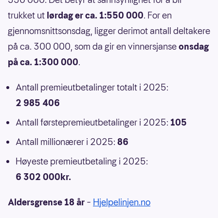
trukket ut
lørdag er ca. 1:550 000
. For en
gjennomsnittsonsdag, ligger derimot antall deltakere
på ca. 300 000, som da gir en vinnersjanse
onsdag
på ca. 1:300 000
.
Antall premieutbetalinger totalt i 2025:
2 985 406
Antall førstepremieutbetalinger i 2025:
105
Antall millionærer i 2025:
86
Høyeste premieutbetaling i 2025:
6 302 000kr.
Aldersgrense 18 år
–
Hjelpelinjen.no