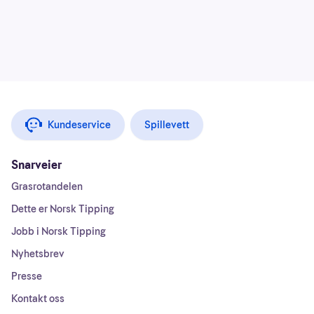
Kundeservice
Spillevett
Snarveier
Grasrotandelen
Dette er Norsk Tipping
Jobb i Norsk Tipping
Nyhetsbrev
Presse
Kontakt oss