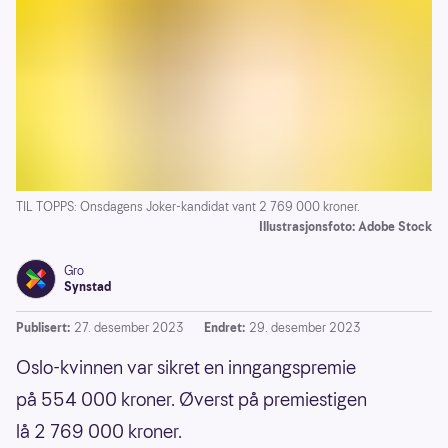
TIL TOPPS: Onsdagens Joker-kandidat vant 2 769 000 kroner.
Illustrasjonsfoto: Adobe Stock
Gro
Synstad
Publisert:
27. desember 2023
Endret:
29. desember 2023
Oslo-kvinnen var sikret en inngangspremie
på 554 000 kroner. Øverst på premiestigen
lå 2 769 000 kroner.