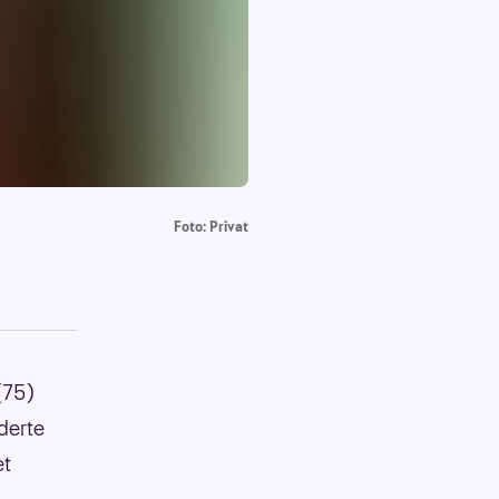
Foto: Privat
(75)
rderte
et