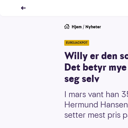
Hjem
/
Nyheter
EUROJACKPOT
Willy er den s
Det betyr mye 
seg selv
I mars vant han 35
Hermund Hansen k
setter mest pris p