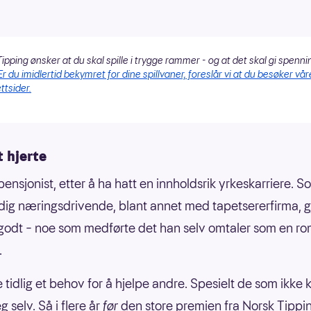
ipping ønsker at du skal spille i trygge rammer - og at det skal gi spenni
Er du imidlertid bekymret for dine spillvaner, foreslår vi at du besøker vår
ttsider.
t hjerte
pensjonist, etter å ha hatt en innholdsrik yrkeskarriere. S
dig næringsdrivende, blant annet med tapetsererfirma, g
godt – noe som medførte det han selv omtaler som en ro
.
e tidlig et behov for å hjelpe andre. Spesielt de som ikke 
g selv. Så i flere år
før
den store premien fra Norsk Tippin