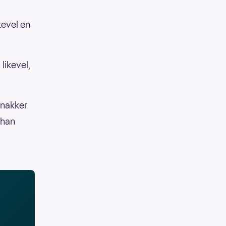
kevel en
likevel,
snakker
 han