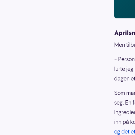
Aprilsn
Men tilb
– Person
lurte jeg
dagen et
Som mang
seg. En 
ingredi
inn på k
og det e