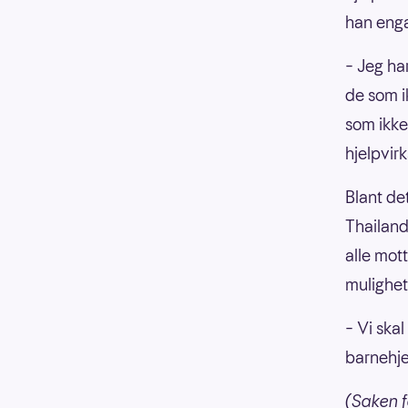
han engas
– Jeg har
de som i
som ikke
hjelpvir
Blant de
Thailand
alle mott
mulighet
– Vi skal
barnehje
(Saken f