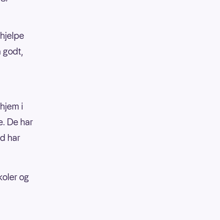
 hjelpe
 godt,
hjem i
e. De har
ad har
skoler og