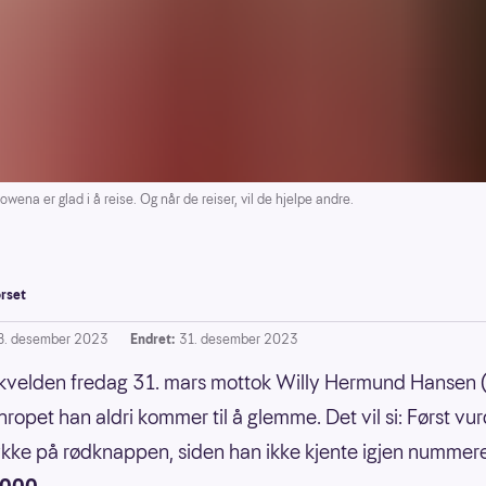
a er glad i å reise. Og når de reiser, vil de hjelpe andre.
rset
8. desember 2023
Endret:
31. desember 2023
kvelden fredag 31. mars mottok Willy Hermund Hansen 
nropet han aldri kommer til å glemme. Det vil si: Først vu
ykke på rødknappen, siden han ikke kjente igjen nummer