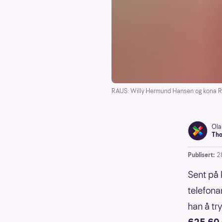
RAUS: Willy Hermund Hansen og kona Rowen
Ola
Tho
Publisert:
2
Sent på 
telefona
han å tr