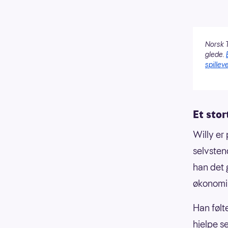
Norsk T
glede.
spilleve
Et stor
Willy er 
selvsten
han det 
økonomi
Han følt
hjelpe se