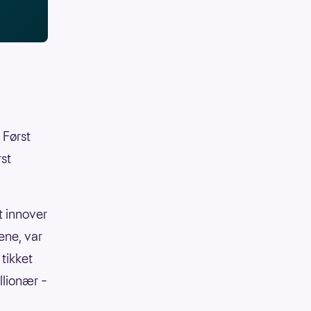
 Først
rst
t innover
ene, var
tikket
llionær –