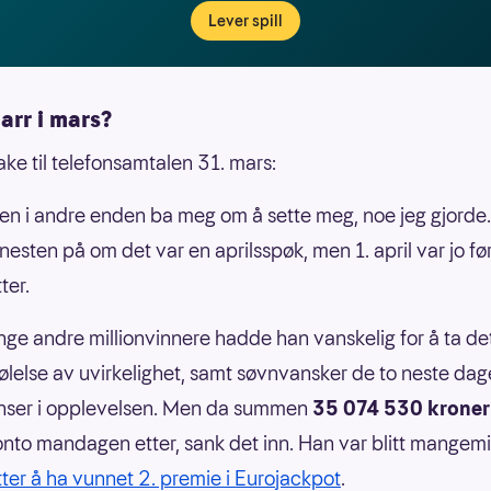
Lever spill
arr i mars?
ake til telefonsamtalen 31. mars:
en i andre enden ba meg om å sette meg, noe jeg gjorde.
 nesten på om det var en aprilsspøk, men 1. april var jo fø
ter.
e andre millionvinnere hadde han vanskelig for å ta de
følelse av uvirkelighet, samt søvnvansker de to neste dag
enser i opplevelsen. Men da summen
35 074 530 kroner
onto mandagen etter, sank det inn. Han var blitt mangemi
tter å ha vunnet 2. premie i Eurojackpot
.