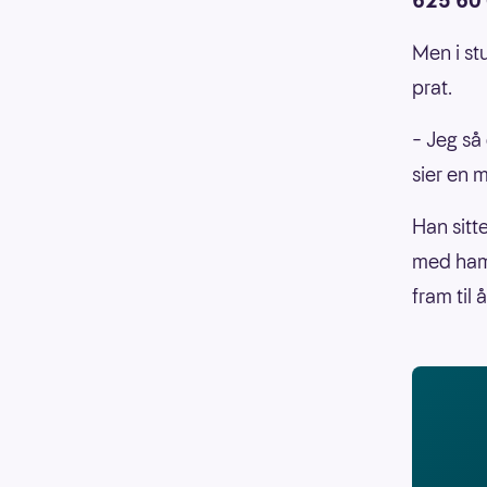
625 60
Men i st
prat.
– Jeg så
sier en m
Han sitt
med ham
fram til 