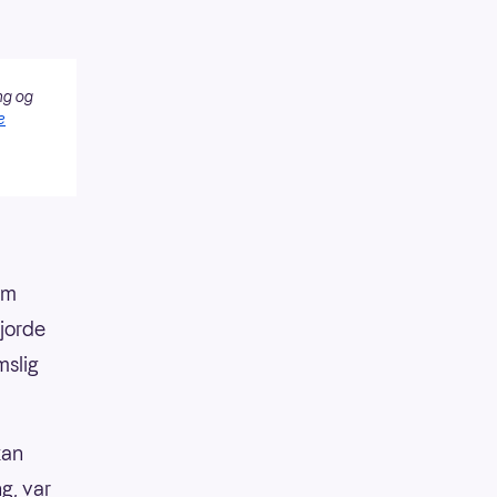
ng og
e
om
jorde
mslig
kan
g, var