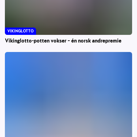
VIKINGLOTTO
Vikinglotto-potten vokser – én norsk andrepremie