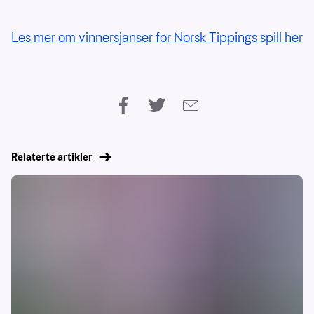
Les mer om vinnersjanser for Norsk Tippings spill her
Relaterte artikler