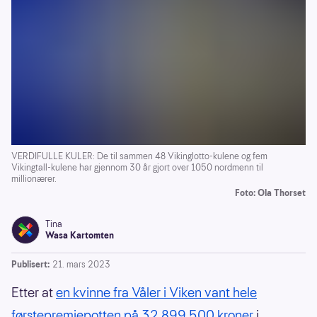
VERDIFULLE KULER: De til sammen 48 Vikinglotto-kulene og fem
Vikingtall-kulene har gjennom 30 år gjort over 1050 nordmenn til
millionærer.
Foto: Ola Thorset
Tina
Wasa Kartomten
Publisert:
21. mars 2023
Etter at
en kvinne fra Våler i Viken vant hele
førstepremiepotten på 32 899 500 kroner
i