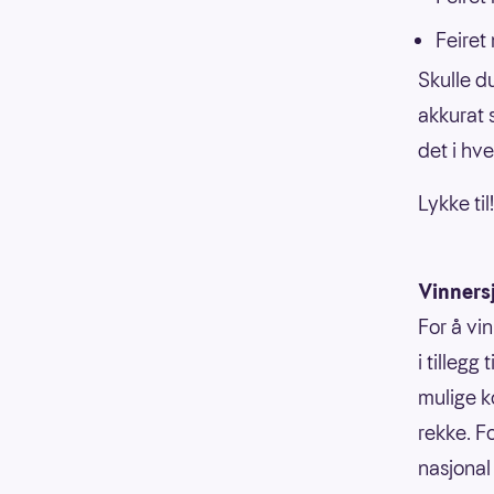
Feiret
Skulle d
akkurat 
det i hver
Lykke til!
Vinners
For å vi
i tillegg
mulige k
rekke. F
nasjonal 