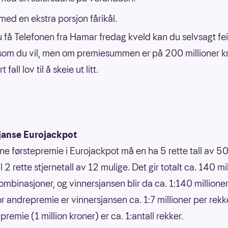
 med en ekstra porsjon fårikål.
u få Telefonen fra Hamar fredag kveld kan du selvsagt fe
som du vil, men om premiesummen er på 200 millioner kr
t fall lov til å skeie ut litt.
janse Eurojackpot
nne førstepremie i Eurojackpot må en ha 5 rette tall av 50
 til 2 rette stjernetall av 12 mulige. Det gir totalt ca. 140 mi
ombinasjoner, og vinnersjansen blir da ca. 1:140 millione
or andrepremie er vinnersjansen ca. 1:7 millioner per rek
premie (1 million kroner) er ca. 1:antall rekker.