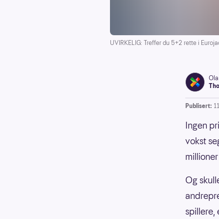
UVIRKELIG: Treffer du 5+2 rette i Euroja
Ola
Tho
Publisert:
1
Ingen pr
vokst se
millione
Og skulle
andrepre
spillere,