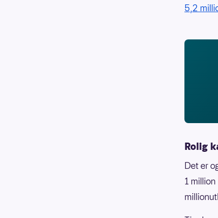
5,2 mill
Rolig 
Det er o
1 millio
millionut