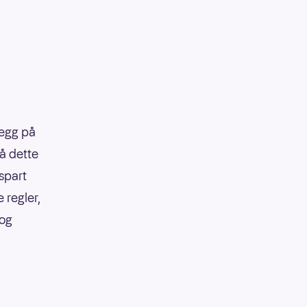
legg på
på dette
 spart
 regler,
 og