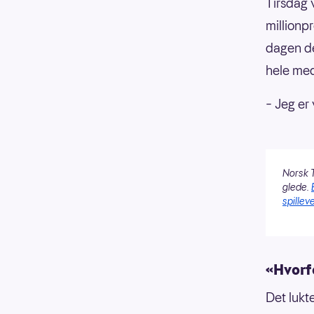
Tirsdag 
millionp
dagen de
hele med
– Jeg er 
Norsk T
glede.
spilleve
«Hvorfo
Det lukt