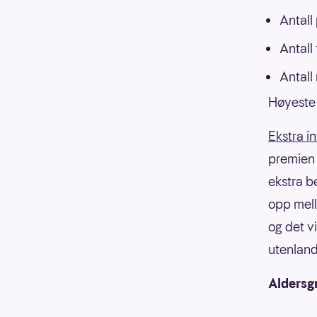
Antall
Antall
Antall
Høyeste 
Ekstra i
premien f
ekstra b
opp mell
og det v
utenland
Aldersg