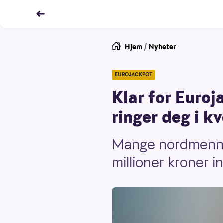
Hjem
/
Nyheter
EUROJACKPOT
Klar for Euroj
ringer deg i k
Mange nordmenn k
millioner kroner i