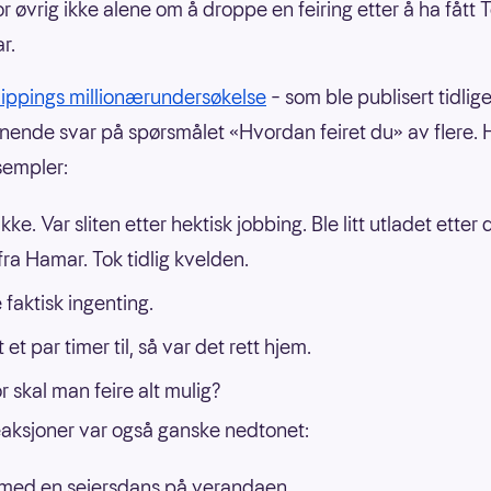
or øvrig ikke alene om å droppe en feiring etter å ha fått 
r.
ippings millionærundersøkelse
– som ble publisert tidliger
lignende svar på spørsmålet «Hvordan feiret du» av flere. 
sempler:
ikke. Var sliten etter hektisk jobbing. Ble litt utladet etter 
fra Hamar. Tok tidlig kvelden.
 faktisk ingenting.
et par timer til, så var det rett hjem.
r skal man feire alt mulig?
aksjoner var også ganske nedtonet:
 med en seiersdans på verandaen.