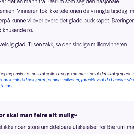
var det en mann fra Bærum som seg den nasjonale
remien. Vinneren tok ikke telefonen da vi ringte tirsdag, 
rpå kunne vi overlevere det glade budskapet. Bæringen
 knusende ro.
veldig glad. Tusen takk, sa den sindige millionvinneren.
ipping ønsker at du skal spille i trygge rammer - og at det skal gi spenni
Er du imidlertid bekymret for dine spillvaner, foreslår vi at du besøker vår
ttsider.
r skal man feire alt mulig»
et ikke noen store umiddelbare utskeielser for Bærum-m