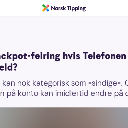
ackpot-feiring hvis Telefone
veld?
an nok kategorisk som «sindige».
nn på konto kan imidlertid endre på 