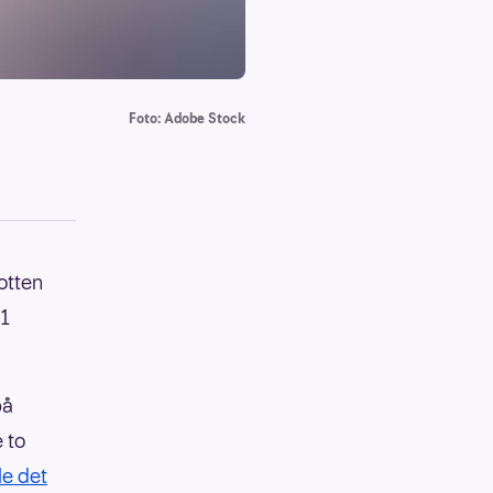
Foto: Adobe Stock
otten
31
på
 to
e det