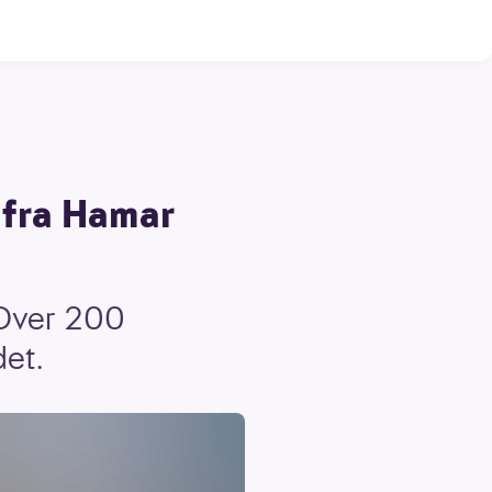
n fra Hamar
 Over 200
det.