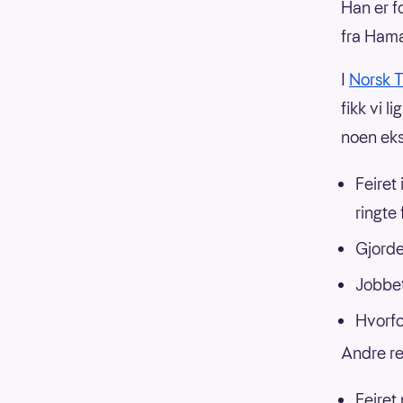
Han er f
fra Hama
I
Norsk T
fikk vi 
noen ek
Feiret 
ringte 
Gjorde
Jobbet 
Hvorfo
Andre re
Feiret