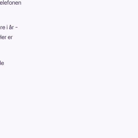
Telefonen
e i år –
Her er
de