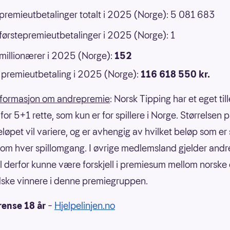
 premieutbetalinger totalt i 2025 (Norge): 5 081 683
 førstepremieutbetalinger i 2025 (Norge): 1
 millionærer i 2025 (Norge):
152
premieutbetaling i 2025 (Norge):
116 618 550 kr.
nformasjon om andrepremie
: Norsk Tipping har et eget til
or 5+1 rette, som kun er for spillere i Norge. Størrelsen 
eløpet vil variere, og er avhengig av hvilket beløp som er
om hver spillomgang. I øvrige medlemsland gjelder andre
il derfor kunne være forskjell i premiesum mellom norske
ske vinnere i denne premiegruppen.
rense 18 år
–
Hjelpelinjen.no