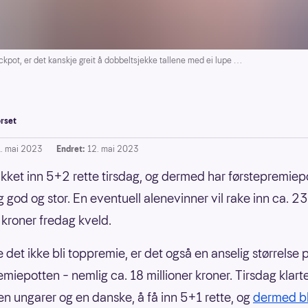
ckpot, er det kanskje greit å dobbeltsjekke tallene med ei lupe …
rset
1. mai 2023
Endret:
12. mai 2023
ikket inn 5+2 rette tirsdag, og dermed har førstepremiep
g god og stor. En eventuell alenevinner vil rake inn ca. 2
r kroner fredag kveld.
 det ikke bli toppremie, er det også en anselig størrelse 
miepotten – nemlig ca. 18 millioner kroner. Tirsdag klarte
 en ungarer og en danske, å få inn 5+1 rette, og
dermed bl