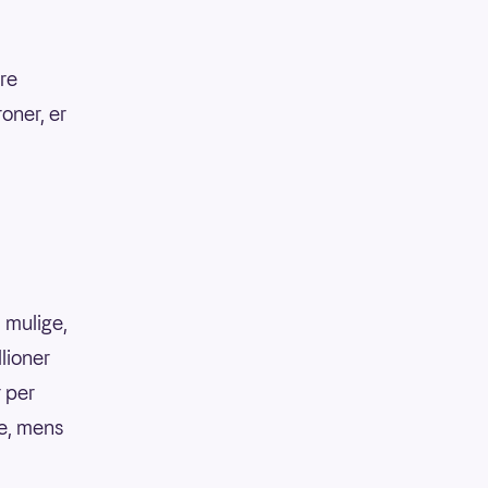
ire
oner, er
 mulige,
llioner
r per
ke, mens