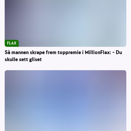
FLAX
Så mannen skrape frem toppremie i MillionFlax: – Du
skulle sett gliset