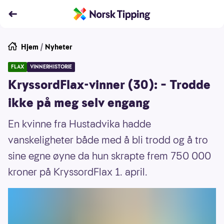
Hjem
/
Nyheter
FLAX
VINNERHISTORIE
KryssordFlax-vinner (30): – Trodde
ikke på meg selv engang
En kvinne fra Hustadvika hadde
vanskeligheter både med å bli trodd og å tro
sine egne øyne da hun skrapte frem 750 000
kroner på KryssordFlax 1. april.