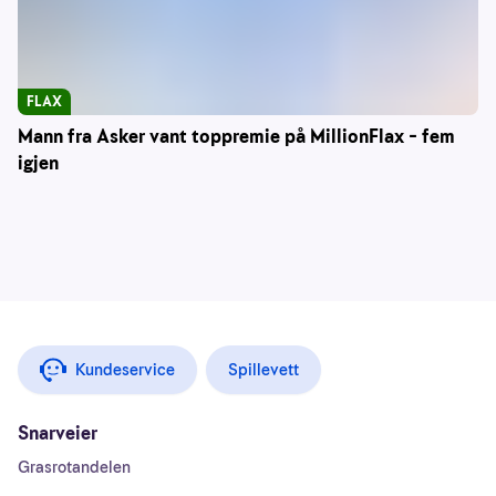
FLAX
Mann fra Asker vant toppremie på MillionFlax – fem
igjen
Kundeservice
Spillevett
Snarveier
Grasrotandelen