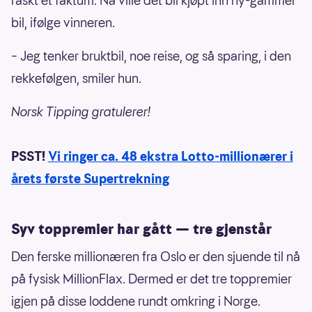
raskt et faktum. Nå ville det bli kjøpt inn ny-gammel
bil, ifølge vinneren.
– Jeg tenker bruktbil, noe reise, og så sparing, i den
rekkefølgen, smiler hun.
Norsk Tipping gratulerer!
PSST!
Vi ringer ca. 48 ekstra Lotto-millionærer i
årets første Supertrekning
Syv toppremier har gått — tre gjenstår
Den ferske millionæren fra Oslo er den sjuende til nå
på fysisk MillionFlax. Dermed er det tre toppremier
igjen på disse loddene rundt omkring i Norge.