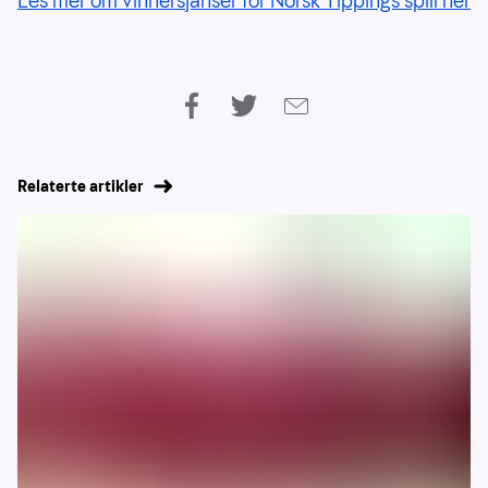
Les mer om vinnersjanser for Norsk Tippings spill her
Relaterte artikler