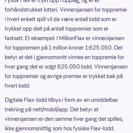
Fysisk Flax er trykt opp i opplag, og er et
forhåndstrukket lotteri. Vinnersjansen for toppremie
i hvert enkelt spill vil da være antall lodd som er
trykket opp delt på antall toppremier som er
fastsatt. Et eksempel: I MillionFlax er vinnersjansen
for toppremien på 1 million kroner 1:625 050. Det
betyr at det i gjennomsnitt vinnes en toppremie for
hver gang det er solgt 625 050 lodd. Vinnersjansen
for toppremier og øvrige premier er trykket bak på
hvert lodd.
Digitale Flax-lodd tilbys i form av en umiddelbar
trekning på nett/mobil/app. Det betyr at
vinnersjansen er den samme hver gang det spilles,
ikke gjennomsnittlig som hos fysiske Flax-lodd.