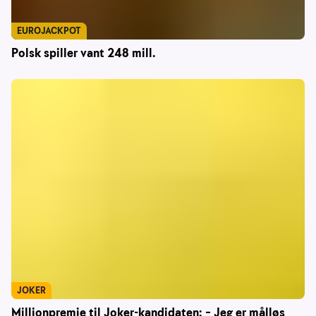
EUROJACKPOT
Polsk spiller vant 248 mill.
JOKER
Millionpremie til Joker-kandidaten: – Jeg er målløs