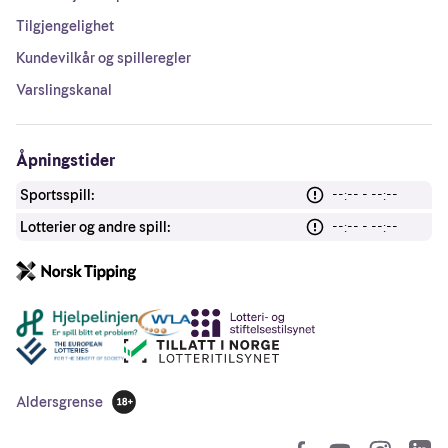
Tilgjengelighet
Kundevilkår og spilleregler
Varslingskanal
Åpningstider
Sportsspill:
--:-- - --:--
Lotterier og andre spill:
--:-- - --:--
Andre lenker
Aldersgrense
18 år