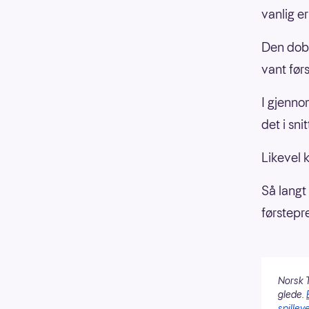
vanlig er 
Den dobl
vant før
I gjennom
det i sni
Likevel k
Så langt
førstepr
Norsk T
glede.
spilleve