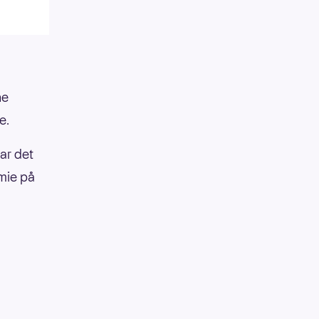
ne
e.
ar det
mie på