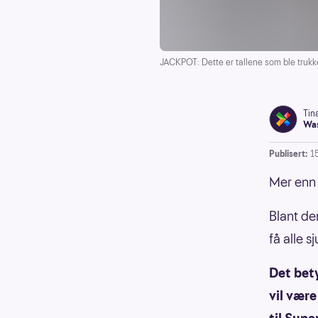
JACKPOT: Dette er tallene som ble trukke
Tin
Was
Publisert:
1
Mer enn 
Blant dem
få alle 
Det bety
vil være