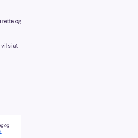
 rette og
vil si at
ng og
e