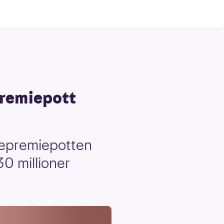
premiepott
stepremiepotten
30 millioner