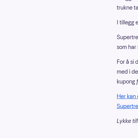
trukne t
I tillegg
Supertrek
som har 
For å si 
med i de
kupong
Her kan 
Supertr
Lykke til!