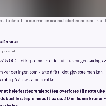
t ut i lørdagens Lotto-trekning og som resulterte i dobbel førstepremiepott neste 
a
a Kartomten
5. juni 2024
315 000 Lotto-premier ble delt ut i trekningen lørdag kv
 var det ingen som klarte å få til det gjeveste man kan i 
sju rette på én og samme rekke.
r at hele førstepremiepotten overføres til neste uke
 dobbel førstepremiepott på ca. 30 millioner kroner – i