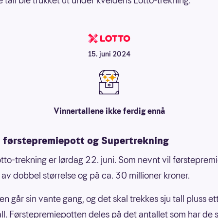
 tall ble trukket ut under kveldens Lotto-trekning:
15. juni 2024
Vinnertallene ikke ferdig ennå
 førstepremiepott og Supertrekning
tto-trekning er lørdag 22. juni. Som nevnt vil førsteprem
av dobbel størrelse og på ca. 30 millioner kroner.
n går sin vante gang, og det skal trekkes sju tall pluss et
tall. Førstepremiepotten deles på det antallet som har de s