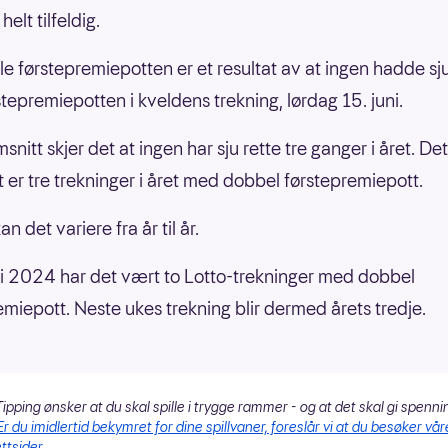
helt tilfeldig.
e førstepremiepotten er et resultat av at ingen hadde sju
stepremiepotten i kveldens trekning, lørdag 15. juni.
snitt skjer det at ingen har sju rette tre ganger i året. Det 
tt er tre trekninger i året med dobbel førstepremiepott.
an det variere fra år til år.
 i 2024 har det vært to Lotto-trekninger med dobbel
emiepott. Neste ukes trekning blir dermed årets tredje.
ipping ønsker at du skal spille i trygge rammer - og at det skal gi spenni
Er du imidlertid bekymret for dine spillvaner, foreslår vi at du besøker vår
ttsider.