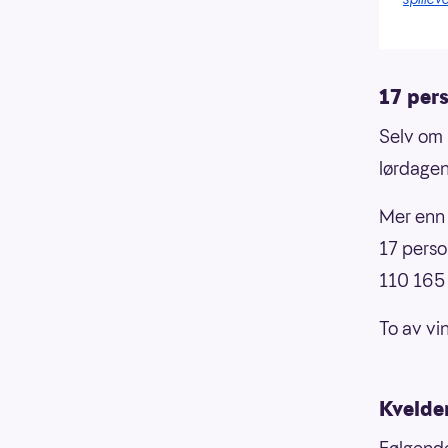
17 per
Selv om 
lørdagen
Mer enn 
17 perso
110 165 
To av vi
Kvelde