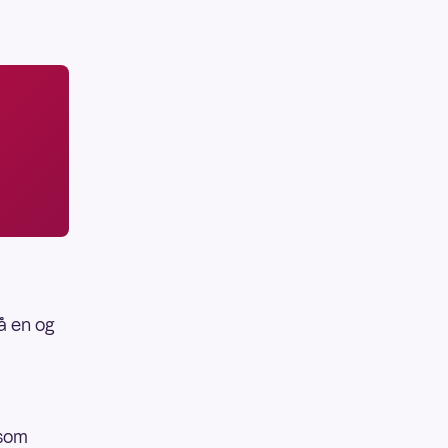
å en og
 som