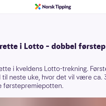
rette i Lotto – dobbel første
ette i kveldens Lotto-trekning. Før
il neste uke, hvor det vil være ca. 
e førstepremiepotten.