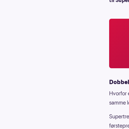
til Supe
Dobbel
Hvorfor 
samme l
Supertre
førstepr