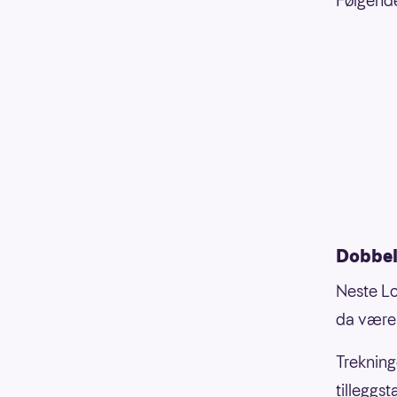
Følgende
Dobbel
Neste Lo
da være 
Trekninge
tilleggs