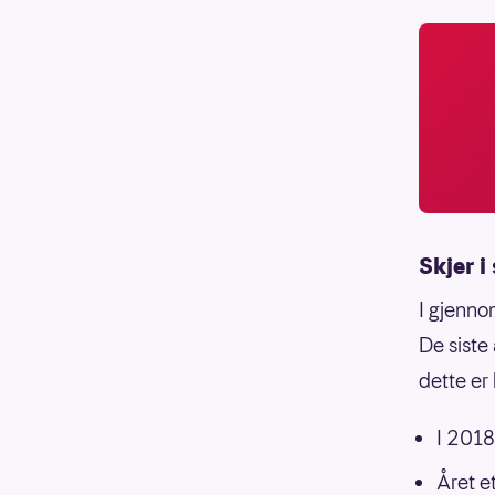
Skjer i
I gjennom
De siste 
dette er 
I 2018
Året e