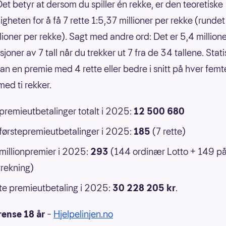
Det betyr at dersom du spiller én rekke, er den teoretiske
gheten for å få 7 rette 1:5,37 millioner per rekke (rundet 
llioner per rekke). Sagt med andre ord: Det er 5,4 million
oner av 7 tall når du trekker ut 7 fra de 34 tallene. Statis
an en premie med 4 rette eller bedre i snitt på hver femt
ed ti rekker.
 premieutbetalinger totalt i 2025:
12 500 680
 førstepremieutbetalinger i 2025:
185
(7 rette)
 millionpremier i 2025:
293
(144 ordinær Lotto + 149 p
rekning)
e premieutbetaling i 2025:
30 228 205 kr
.
rense 18 år
–
Hjelpelinjen.no