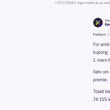
LOTTO-REKKA: Ingen hadde de sju rette 
Ste
Bjø
Publisert:
2
For andr
kupong. 
1. mars 
Selv om 
premie.
Totalt b
74 155 kr