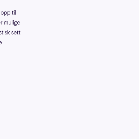
opp til
er mulige
tisk sett
e
å