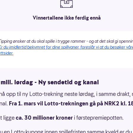
Vinnertallene ikke ferdig ennå
ipping ønsker at du skal spille i trygge rammer - og at det skal gi spenni
Er du imidlertid bekymret for dine spillvaner, foreslår vi at du besøker vår
ttsider.
mill. lørdag - Ny sendetid og kanal
 nå opp til ny Lotto-trekning neste lørdag, i samme drakt
nal.
Fra 1. mars vil Lotto-trekningen gå på NRK2 kl. 1
t ligge
ca. 30 millioner kroner
i førstepremiepotten.
u en Lotto-kupong innen spillefristen samme kveld er d