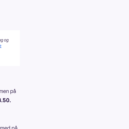
ng og
e
, men på
8.50.
u med på