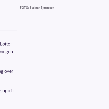
FOTO: Steinar Bjørnsson
 Lotto-
kningen
eg over
 opp til