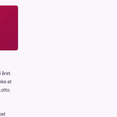
 året.
eke at
Lotto.
bel