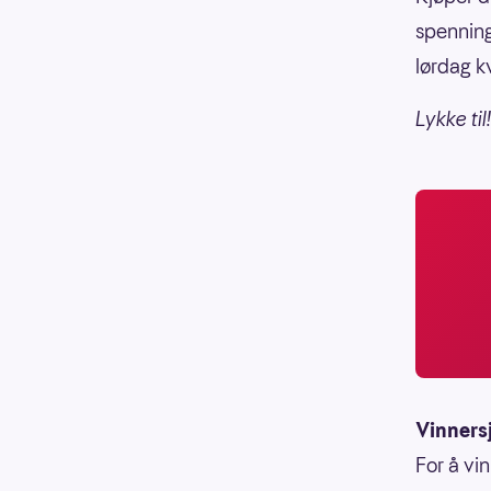
spenning
lørdag k
Lykke til!
Vinners
For å vin