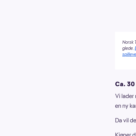
Norsk T
glede.
spilleve
Ca. 30 
Vi lader
en ny ka
Da vil de
Kjøper d