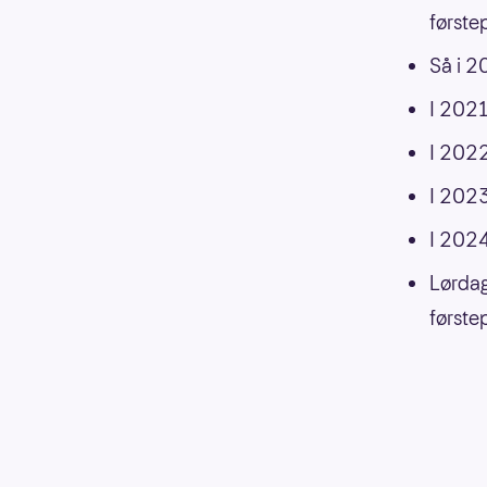
første
Så i 2
I 2021
I 2022
I 2023
I 2024
Lørdag
første