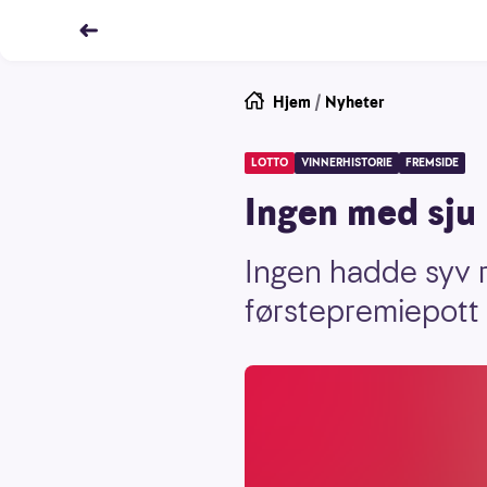
Hjem
/
Nyheter
LOTTO
VINNERHISTORIE
FREMSIDE
Ingen med sju 
Ingen hadde syv r
førstepremiepott 