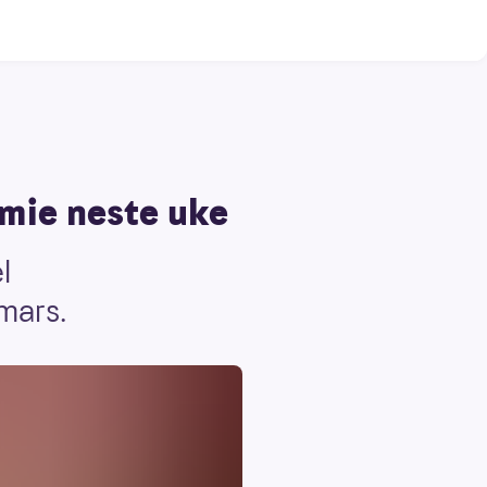
emie neste uke
l
mars.