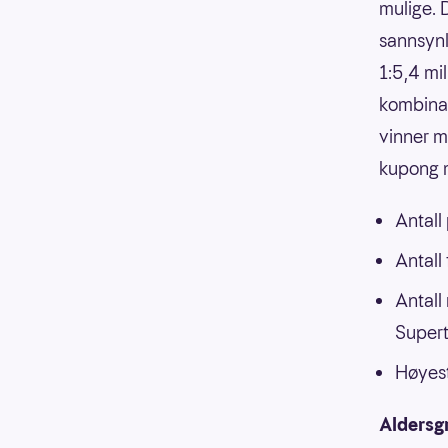
mulige. 
sannsynli
1:5,4 mi
kombinasj
vinner m
kupong m
Antall
Antall
Antall
Supert
Høyest
Aldersg