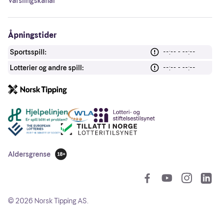
Varslingskanal
Åpningstider
Sportsspill:
--:-- - --:--
Lotterier og andre spill:
--:-- - --:--
Andre lenker
Aldersgrense
18 år
So
©
2026
Norsk Tipping AS.