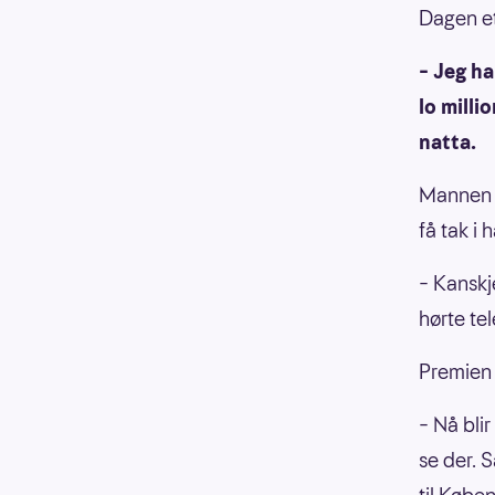
Dagen et
– Jeg ha
lo milli
natta.
Mannen h
få tak i
– Kanskje
hørte te
Premien 
– Nå blir
se der. S