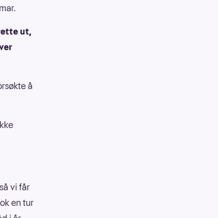
amar.
ette ut,
ver
rsøkte å
ikke
så vi får
nok en tur