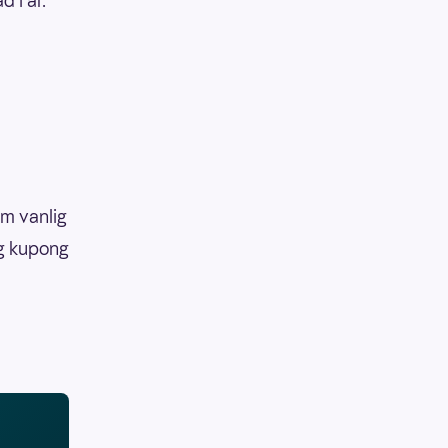
d i år.
om vanlig
ig kupong