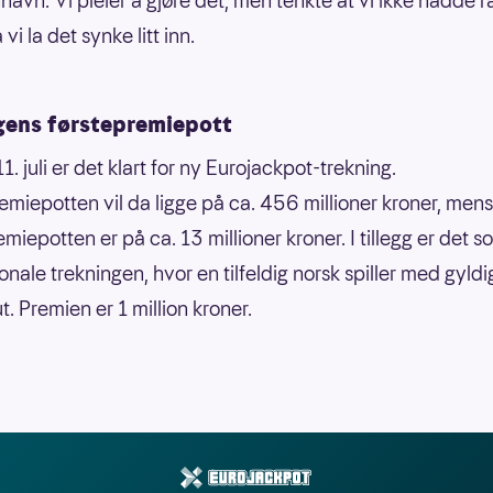
havn. Vi pleier å gjøre det, men tenkte at vi ikke hadde rå
 vi la det synke litt inn.
gens førstepremiepott
1. juli er det klart for ny Eurojackpot-trekning.
emiepotten vil da ligge på ca. 456 millioner kroner, mens
miepotten er på ca. 13 millioner kroner. I tillegg er det s
onale trekningen, hvor en tilfeldig norsk spiller med gyld
t. Premien er 1 million kroner.