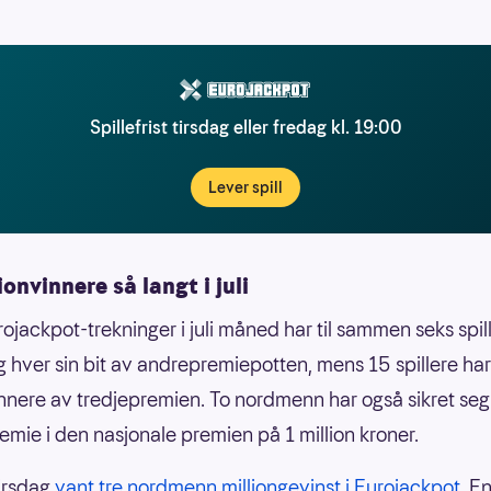
Spillefrist tirsdag eller fredag kl. 19:00
Lever spill
ionvinnere så langt i juli
rojackpot-trekninger i juli måned har til sammen seks spil
g hver sin bit av andrepremiepotten, mens 15 spillere har 
innere av tredjepremien. To nordmenn har også sikret seg
remie i den nasjonale premien på 1 million kroner.
tirsdag
vant tre nordmenn milliongevinst i Eurojackpot
. E