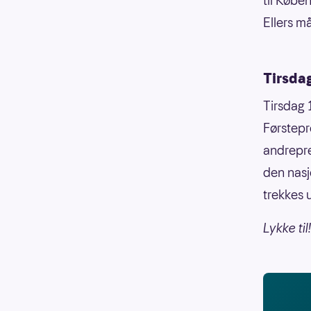
til Køben
Ellers må
Tirsda
Tirsdag 1
Førstepr
andrepre
den nasj
trekkes u
Lykke til!