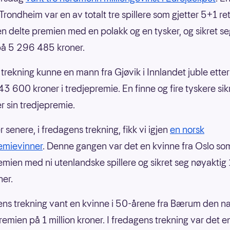
Trondheim var en av totalt tre spillere som gjetter 5+1 ret
n delte premien med en polakk og en tysker, og sikret se
på 5 296 485 kroner.
trekning kunne en mann fra Gjøvik i Innlandet juble etter
43 600 kroner i tredjepremie. En finne og fire tyskere sik
r sin tredjepremie.
 senere, i fredagens trekning, fikk vi igjen
en norsk
emievinner
. Denne gangen var det en kvinne fra Oslo so
emien med ni utenlandske spillere og sikret seg nøyaktig
er.
gens trekning vant en kvinne i 50-årene fra Bærum den n
premien på 1 million kroner. I fredagens trekning var det 