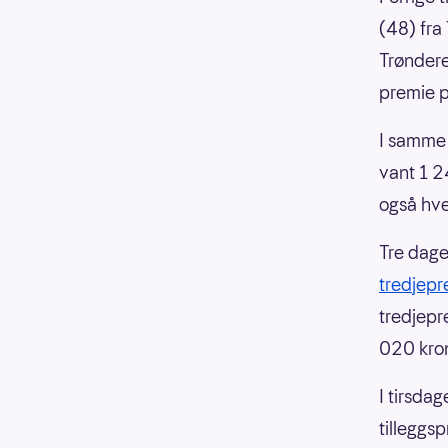
(48) fra 
Trøndere
premie 
I samme 
vant 1 2
også hve
Tre dager
tredjepr
tredjepr
020 kron
I tirsda
tilleggs