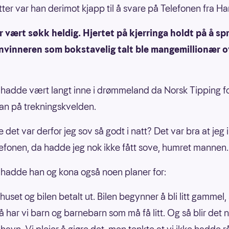
ter var han derimot kjapp til å svare på Telefonen fra H
r vært søkk heldig. Hjertet på kjerringa holdt på å spr
onvinneren som bokstavelig talt ble mangemillionær o
adde vært langt inne i drømmeland da Norsk Tipping fo
 han på trekningskvelden.
 det var derfor jeg sov så godt i natt? Det var bra at jeg 
lefonen, da hadde jeg nok ikke fått sove, humret mannen.
hadde han og kona også noen planer for:
 huset og bilen betalt ut. Bilen begynner å bli litt gammel, 
å har vi barn og barnebarn som må få litt. Og så blir det 