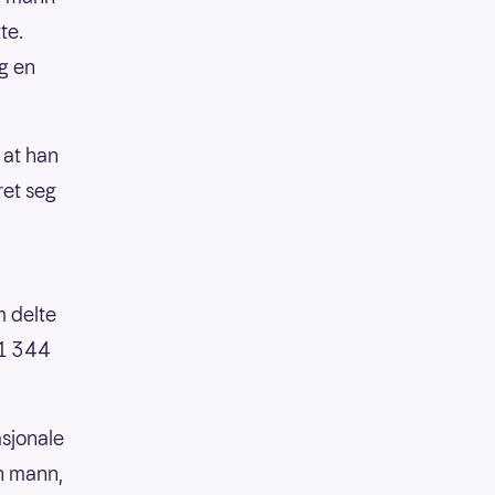
te.
g en
 at han
ret seg
m delte
 1 344
asjonale
en mann,