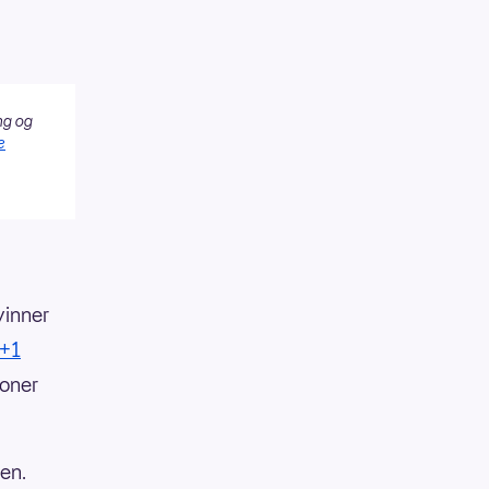
ng og
e
vinner
5+1
oner
en.