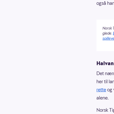
også han
Norsk T
glede.
spilleve
Halvan
Det nærm
her til l
rette
og 
alene.
Norsk Ti