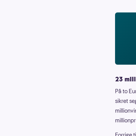
23 mill
På to Eu
sikret se
millionv
millionp
Forrige 