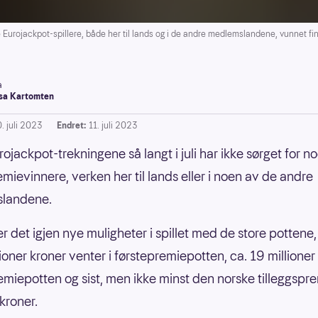
 Eurojackpot-spillere, både her til lands og i de andre medlemslandene, vunnet fin
a
a Kartomten
. juli 2023
Endret:
11. juli 2023
ojackpot-trekningene så langt i juli har ikke sørget for n
emievinnere, verken her til lands eller i noen av de andre
landene.
r det igjen nye muligheter i spillet med de store pottene,
ioner kroner venter i førstepremiepotten, ca. 19 millioner 
miepotten og sist, men ikke minst den norske tilleggspr
 kroner.