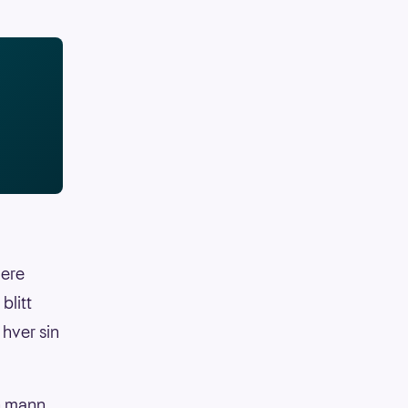
lere
blitt
 hver sin
n mann