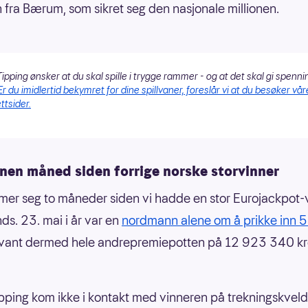
 fra Bærum, som sikret seg den nasjonale millionen.
ipping ønsker at du skal spille i trygge rammer - og at det skal gi spenni
Er du imidlertid bekymret for dine spillvaner, foreslår vi at du besøker vår
ttsider.
nen måned siden forrige norske storvinner
er seg to måneder siden vi hadde en stor Eurojackpot-
ands. 23. mai i år var en
nordmann alene om å prikke inn 
vant dermed hele andrepremiepotten på 12 923 340 kr
pping kom ikke i kontakt med vinneren på trekningskveld