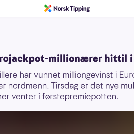
ojackpot-millionærer hittil i 
lere har vunnet milliongevinst i Eur
 er nordmenn. Tirsdag er det nye mul
ner venter i førstepremiepotten.