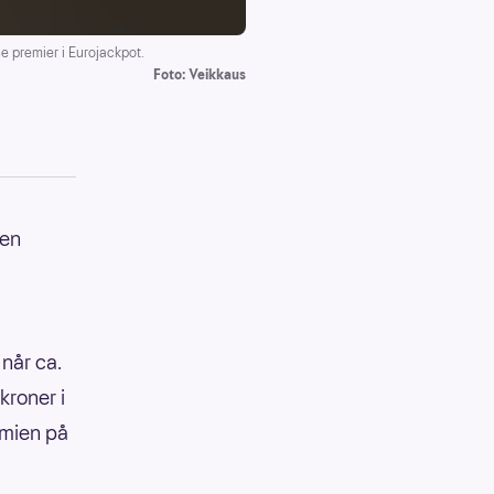
e premier i Eurojackpot.
Foto: Veikkaus
oen
 når ca.
kroner i
emien på