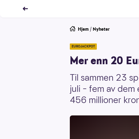
Hjem
/
Nyheter
EUROJACKPOT
Mer enn 20 Eur
Til sammen 23 spil
juli – fem av dem
456 millioner kro