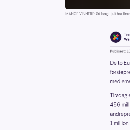
MANGE VINNERE: Så langt i juli har flere
Tin
Was
Publisert:
10
De to Eur
førstepr
medlems
Tirsdag e
456 mill
andrepre
1 million