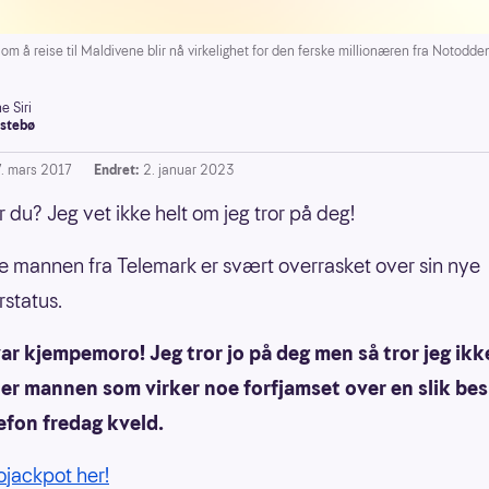
ise til Maldivene blir nå virkelighet for den ferske millionæren fra Notodde
e Siri
stebø
7. mars 2017
Endret:
2. januar 2023
r du? Jeg vet ikke helt om jeg tror på deg!
 mannen fra Telemark er svært overrasket over sin nye
rstatus.
ar kjempemoro! Jeg tror jo på deg men så tror jeg ikk
 ler mannen som virker noe forfjamset over en slik be
efon fredag kveld.
rojackpot her!