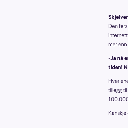
Skjelve
Den fers
internet
mer enn 
-Ja nå e
tiden! N
Hver ene
tillegg t
100.000
Kanskje 