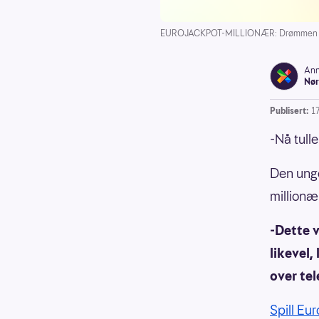
EUROJACKPOT-MILLIONÆR: Drømmen om å re
Ann
Nør
Publisert:
1
-Nå tulle
Den unge
millionæ
-Dette v
likevel,
over tel
Spill Eu