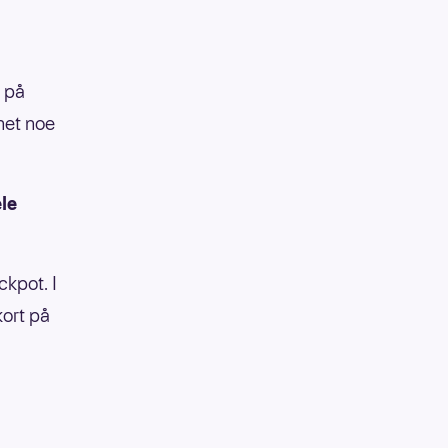
 på
nnet noe
ele
ckpot. I
kort på