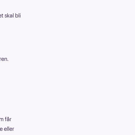
 skal bli
ren.
m får
e eller