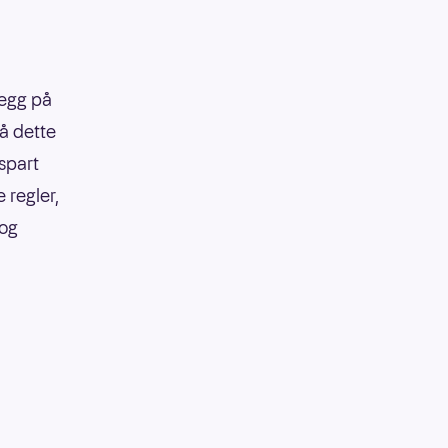
legg på
på dette
 spart
 regler,
 og