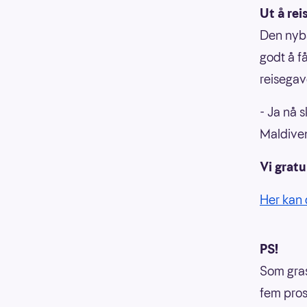
Ut å rei
Den nyba
godt å få
reisegav
- Ja nå s
Maldiven
Vi gratu
Her kan 
PS!
Som gras
fem prose