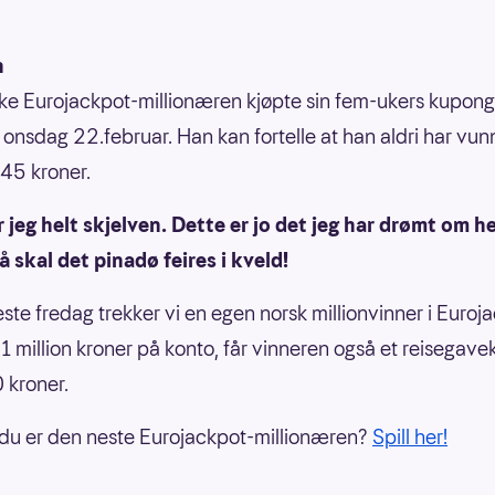
n
ke Eurojackpot-millionæren kjøpte sin fem-ukers kupong
t onsdag 22.februar. Han kan fortelle at han aldri har vu
45 kroner.
r jeg helt skjelven. Dette er jo det jeg har drømt om h
å skal det pinadø feires i kveld!
ste fredag trekker vi en egen norsk millionvinner i Euroja
il 1 million kroner på konto, får vinneren også et reisegave
 kroner.
du er den neste Eurojackpot-millionæren?
Spill her!