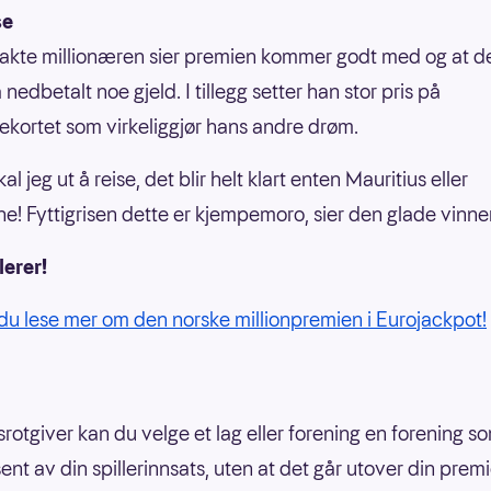
se
kte millionæren sier premien kommer godt med og at det
 nedbetalt noe gjeld. I tillegg setter han stor pris på
ekortet som virkeliggjør hans andre drøm.
kal jeg ut å reise, det blir helt klart enten Mauritius eller
e! Fyttigrisen dette er kjempemoro, sier den glade vinne
lerer!
du lese mer om den norske millionpremien i Eurojackpot!
rotgiver kan du velge et lag eller forening en forening so
nt av din spillerinnsats, uten at det går utover din premi