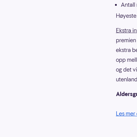
Antall
Høyeste 
Ekstra i
premien f
ekstra b
opp mell
og det v
utenland
Aldersg
Les mer 