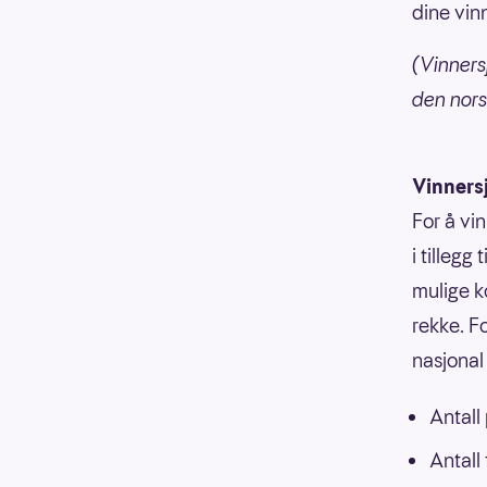
dine vin
(Vinners
den nors
Vinners
For å vi
i tillegg
mulige k
rekke. F
nasjonal 
Antall
Antall