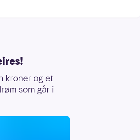
ires!
n kroner og et
drøm som går i