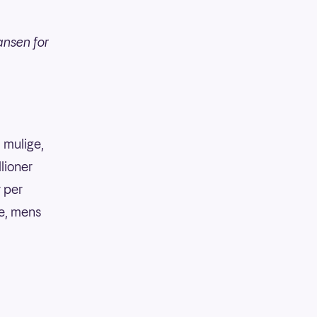
ansen for
 mulige,
llioner
r per
ke, mens