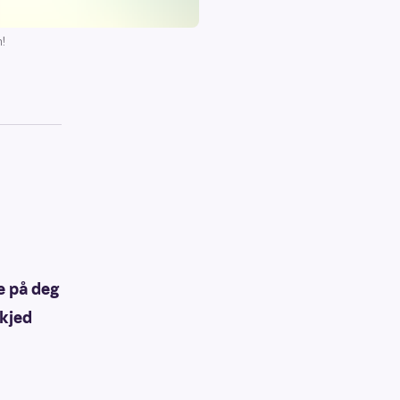
n!
e på deg
skjed