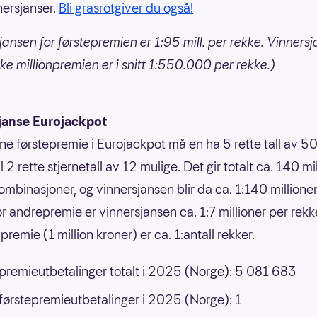
nersjanser.
Bli grasrotgiver du også!
jansen for førstepremien er 1:95 mill. per rekke. Vinnersj
ke millionpremien er i snitt 1:550.000 per rekke.)
janse Eurojackpot
nne førstepremie i Eurojackpot må en ha 5 rette tall av 50
 til 2 rette stjernetall av 12 mulige. Det gir totalt ca. 140 mi
ombinasjoner, og vinnersjansen blir da ca. 1:140 millione
or andrepremie er vinnersjansen ca. 1:7 millioner per rek
premie (1 million kroner) er ca. 1:antall rekker.
 premieutbetalinger totalt i 2025 (Norge): 5 081 683
 førstepremieutbetalinger i 2025 (Norge): 1