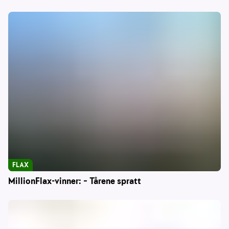
FLAX
MillionFlax-vinner: – Tårene spratt