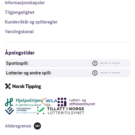
Informasjonskapsler
Tilgjengelighet
Kundevilkår og spilleregler
Varslingskanal
Åpningstider
Sportsspill:
--:-- - --:--
Lotterier og andre spill:
--:-- - --:--
Andre lenker
Aldersgrense
18 år