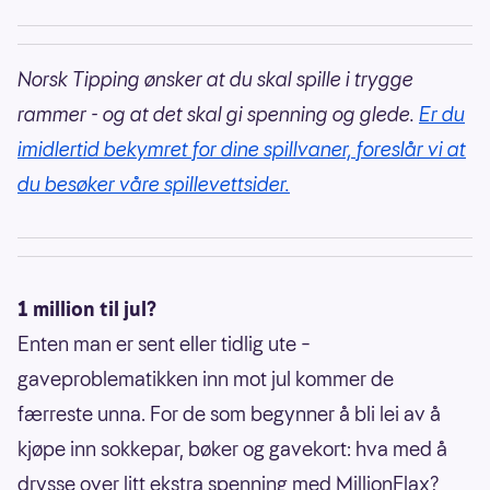
Norsk Tipping ønsker at du skal spille i trygge
rammer - og at det skal gi spenning og glede.
Er du
imidlertid bekymret for dine spillvaner, foreslår vi at
du besøker våre spillevettsider.
1 million til jul?
Enten man er sent eller tidlig ute –
gaveproblematikken inn mot jul kommer de
færreste unna. For de som begynner å bli lei av å
kjøpe inn sokkepar, bøker og gavekort: hva med å
drysse over litt ekstra spenning med MillionFlax?