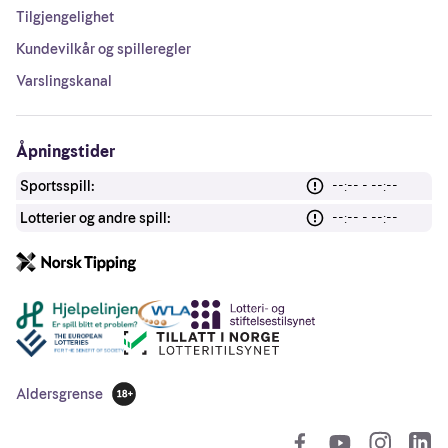
Tilgjengelighet
Kundevilkår og spilleregler
Varslingskanal
Åpningstider
Sportsspill:
--:-- - --:--
Lotterier og andre spill:
--:-- - --:--
Andre lenker
Aldersgrense
18 år