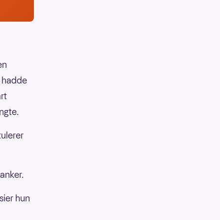
en
n hadde
rt
ngte.
tulerer
tanker.
 sier hun