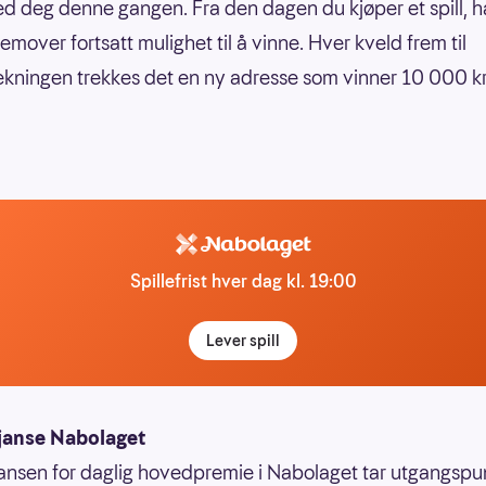
ed deg denne gangen. Fra den dagen du kjøper et spill, ha
emover fortsatt mulighet til å vinne. Hver kveld frem til
kningen trekkes det en ny adresse som vinner 10 000 kr
Spillefrist hver dag kl. 19:00
Lever spill
janse Nabolaget
ansen for daglig hovedpremie i Nabolaget tar utgangspun