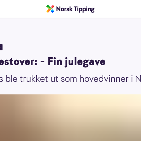
E
vestover: – Fin julegave
s ble trukket ut som hovedvinner i 