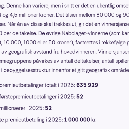
g. Denne kan variere, men i snitt er det en ukentlig omse
 og 4,5 millioner kroner. Det tilsier mellom 80 000 og 
er. Når én av disse skal trekkes ut, gir det en vinnersjans
 per deltakelse. De øvrige Nabolaget-vinnerne (som ka
 10 000, 1000 eller 50 kroner), fastsettes i rekkefølge 
 av geografisk avstand fra hovedvinneren. Vinnersjansen
emiegruppene påvirkes av antall deltakelser, antall spille
r i bebyggelsesstruktur innenfor et gitt geografisk område
 premieutbetalinger totalt i 2025:
635 929
 førstepremieutbetalinger i 2025:
52
 millionærer i 2025:
52
e premieutbetaling i 2025:
1 000 000
kr.