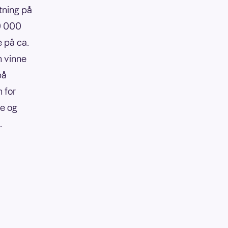
tning på
90 000
e på ca.
n vinne
på
 for
re og
.