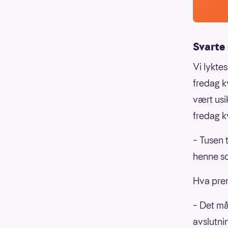
Svarte
Vi lykte
fredag k
vært usi
fredag k
– Tusen t
henne s
Hva prem
– Det må 
avslutni