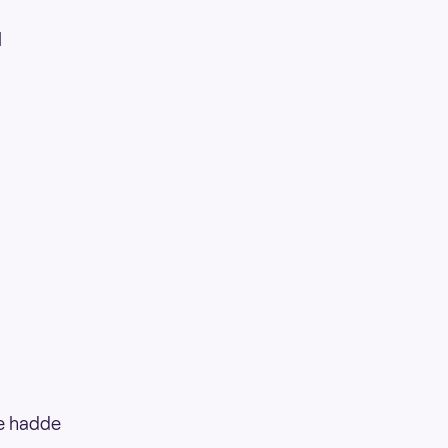
l
ke hadde