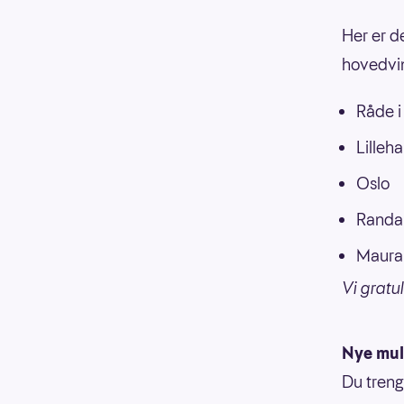
Her er d
hovedvin
Råde i
Lilleh
Oslo
Randab
Maura 
Vi gratu
Nye muli
Du treng