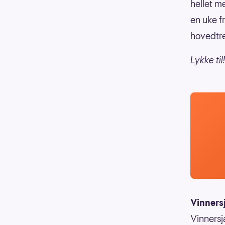
hellet m
en uke fr
hovedtre
Lykke til!
Vinners
Vinnersj