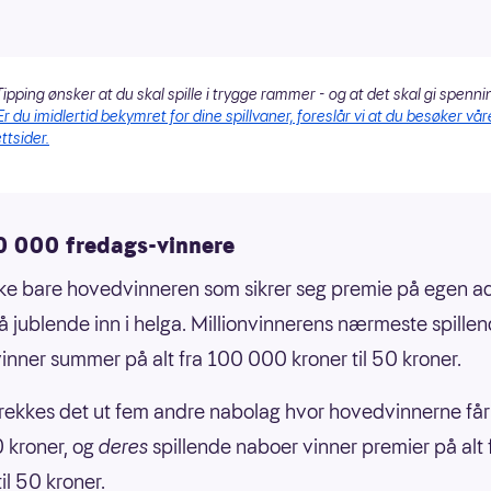
ipping ønsker at du skal spille i trygge rammer - og at det skal gi spenni
Er du imidlertid bekymret for dine spillvaner, foreslår vi at du besøker vår
ttsider.
0 000 fredags-vinnere
kke bare hovedvinneren som sikrer seg premie på egen a
å jublende inn i helga. Millionvinnerens nærmeste spille
inner summer på alt fra 100 000 kroner til 50 kroner.
g trekkes det ut fem andre nabolag hvor hovedvinnerne får
 kroner, og
deres
spillende naboer vinner premier på alt 
il 50 kroner.