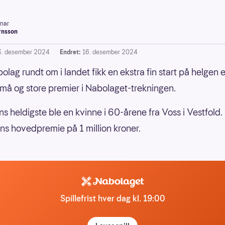
inar
rnsson
3. desember 2024
Endret:
16. desember 2024
olag rundt om i landet fikk en ekstra fin start på helgen e
må og store premier i Nabolaget-trekningen.
s heldigste ble en kvinne i 60-årene fra Voss i Vestfold
ns hovedpremie på 1 million kroner.
Spillefrist hver dag kl. 19:00