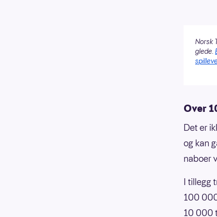
Norsk T
glede.
spilleve
Over 1
Det er i
og kan g
naboer v
I tilleg
100 000
10 000 t