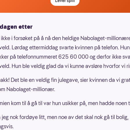
Lever spill
 dagen etter
s ikke i forsøket på å nå den heldige Nabolaget-millionær
veld. Lørdag ettermiddag svarte kvinnen på telefon. Hu
kker på telefonnummeret 625 60 000 og derfor ikke sva
veld. Hun ble veldig glad da vi kunne avsløre hvorfor vi ri
akk! Det ble en veldig fin julegave, sier kvinnen da vi gra
om Nabolaget-millionær.
ien kom til å gå til var hun usikker på, men hadde noen 
jeg nok fordøye litt, men noe av det skal nok gå til bolig,
ngsvis.