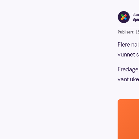
Ste
Bjø
Publisert:
1
Flere nab
vunnet s
Fredagen
vant uke