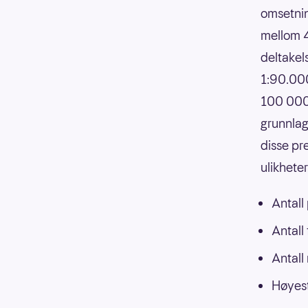
omsetnin
mellom 4
deltakels
1:90.000
100 000,
grunnlag
disse pr
ulikhete
Antall
Antall
Antall
Høyest