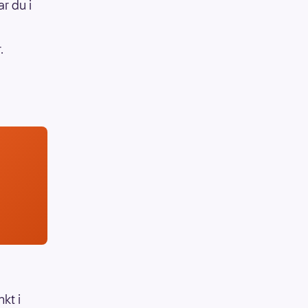
r du i
.
kt i