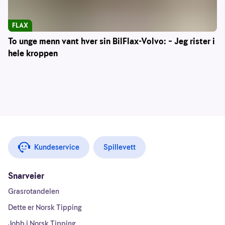
FLAX
To unge menn vant hver sin BilFlax-Volvo: – Jeg rister i
hele kroppen
Kundeservice
Spillevett
Snarveier
Grasrotandelen
Dette er Norsk Tipping
Jobb i Norsk Tipping