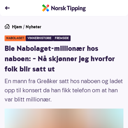
Hjem
/
Nyheter
NABOLAGET
VINNERHISTORIE
FREMSIDE
Ble Nabolaget-millionær hos
naboen: – Nå skjønner jeg hvorfor
folk blir satt ut
En mann fra Greåker satt hos naboen og ladet
opp til konsert da han fikk telefon om at han
var blitt millionær.