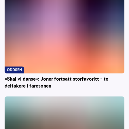
ODDSEN
«Skal vi danse»: Joner fortsatt storfavoritt – to
deltakere i faresonen