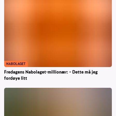
NABOLAGET
Fredagens Nabolaget-millionær: – Dette må jeg
fordøye litt