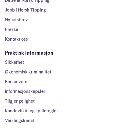
Dette er Norsk Tipping
Jobb i Norsk Tipping
Nyhetsbrev
Presse
Kontakt oss
Praktisk informasjon
Sikkerhet
Økonomisk kriminalitet
Personvern
Informasjonskapsler
Tilgjengelighet
Kundevilkår og spilleregler
Varslingskanal