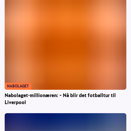
NABOLAGET
Nabolaget-millionæren: – Nå blir det fotballtur til
Liverpool