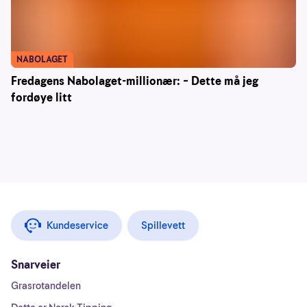
NABOLAGET
Fredagens Nabolaget-millionær: – Dette må jeg
fordøye litt
Kundeservice
Spillevett
Snarveier
Grasrotandelen