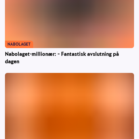
NABOLAGET
Nabolaget-millionær: – Fantastisk avslutning på
dagen