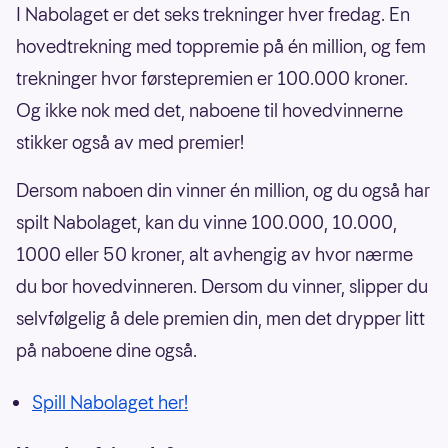
I Nabolaget er det seks trekninger hver fredag. En
hovedtrekning med toppremie på én million, og fem
trekninger hvor førstepremien er 100.000 kroner.
Og ikke nok med det, naboene til hovedvinnerne
stikker også av med premier!
Dersom naboen din vinner én million, og du også har
spilt Nabolaget, kan du vinne 100.000, 10.000,
1000 eller 50 kroner, alt avhengig av hvor nærme
du bor hovedvinneren. Dersom du vinner, slipper du
selvfølgelig å dele premien din, men det drypper litt
på naboene dine også.
Spill Nabolaget her!