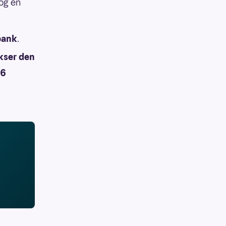
 og én
sbank
.
kser den
26