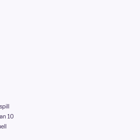
pill
man 10
ell