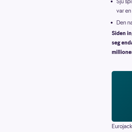
Sju sp
var en
Den na
Siden i
seg enda
millione
Eurojack