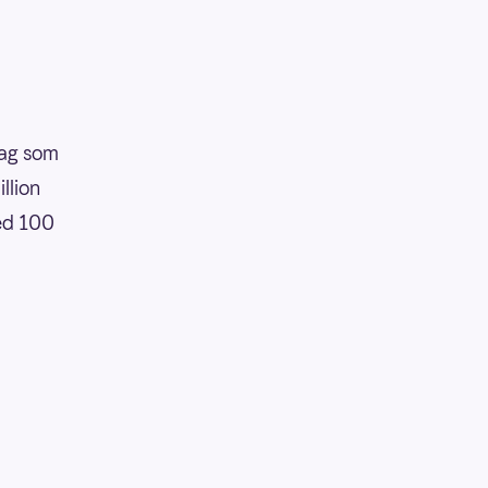
slag som
llion
med 100