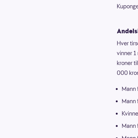
Kupongen
Andels
Hver tirs
vinner 1
kroner t
000 kron
Mann f
Mann 
Kvinne
Mann f