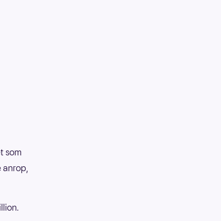
et som
e anrop,
llion.