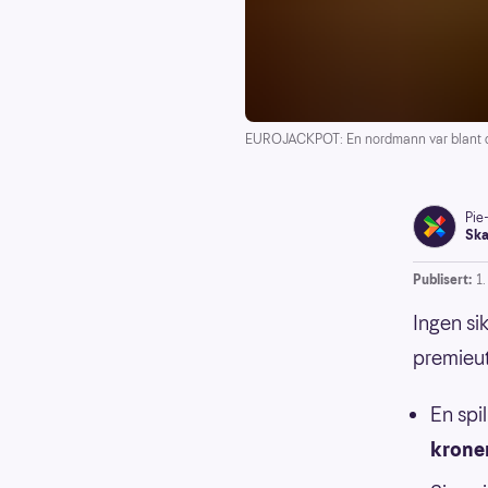
EUROJACKPOT: En nordmann var blant de
Pie
Ska
Publisert:
1
Ingen si
premieut
En spi
krone