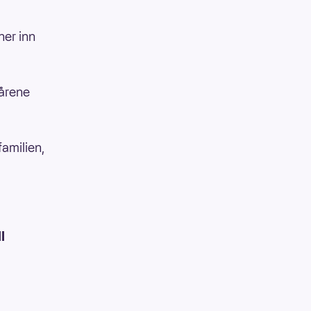
ner inn
tårene
amilien,
l