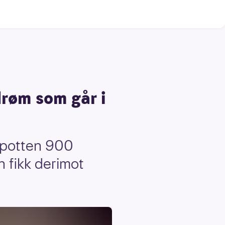
drøm som går i
epotten 900
 fikk derimot