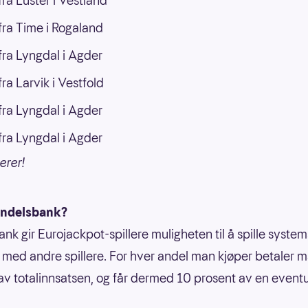
ra Luster i Vestland
ra Time i Rogaland
ra Lyngdal i Agder
ra Larvik i Vestfold
ra Lyngdal i Agder
ra Lyngdal i Agder
erer!
andelsbank?
nk gir Eurojackpot-spillere muligheten til å spille systems
ed andre spillere. For hver andel man kjøper betaler 
av totalinnsatsen, og får dermed 10 prosent av en eventu