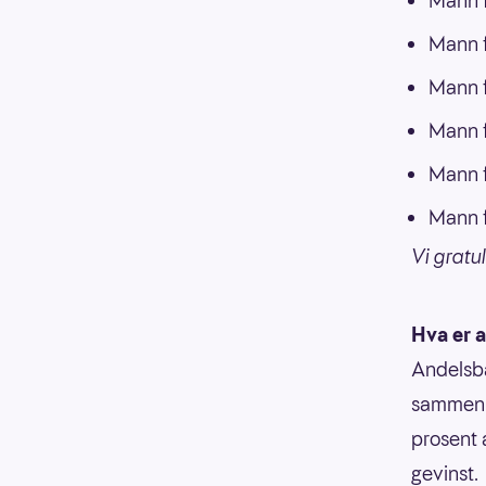
Mann f
Mann f
Mann f
Mann f
Mann f
Mann f
Vi gratul
Hva er 
Andelsba
sammen m
prosent 
gevinst.