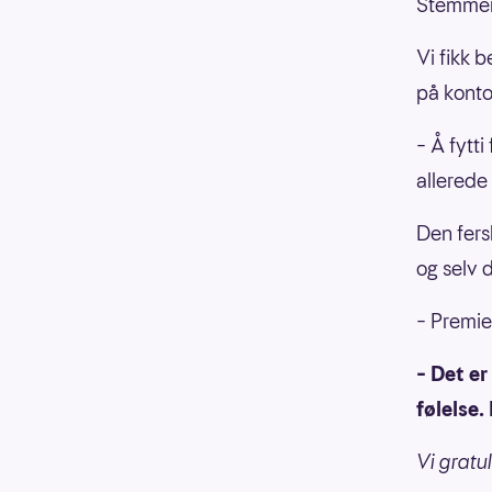
Stemmer
Vi fikk b
på konto 
– Å fytt
allerede
Den fers
og selv 
– Premie
– Det er
følelse.
Vi gratul