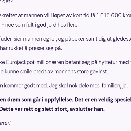
 det?
ekreftet at mannen vil i løpet av kort tid få 1 613 600 kro
– noe som falt i god jord hos flere.
i fader, sier mannen og ler, og påpeker samtidig at gledes
 har rukket å presse seg på.
ke Eurojackpot-millionæren befant seg på hyttetur med f
de kunne smile bredt av mannens store gevinst.
n kommer godt med. Jeg skal nok dele med familien, ja.
 en drøm som går i oppfyllelse. Det er en veldig spesiel
 Dette var rett og slett stort, avslutter han.
erer!