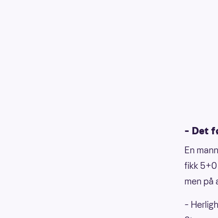
– Det f
En mann 
fikk 5+0
men på a
– Herligh