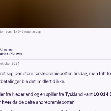
m som fikk 5+0 rette tirsdag.
-Christine
gsoset Norseng
. oktober 2024
kret seg den store førstepremiepotten tirsdag, men fritt fo
betalinger ble det imidlertid ikke.
ller fra Nederland og en spiller fra Tyskland vant
10 014 
r hver
da de delte andrepremiepotten.