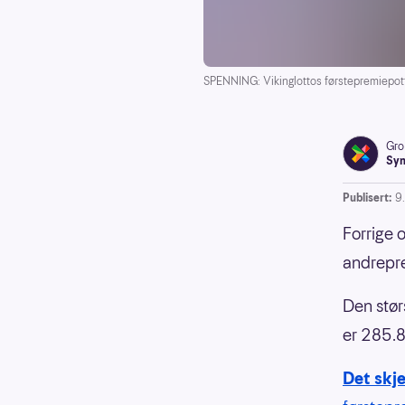
SPENNING: Vikinglottos førstepremiepott 
Gro
Syn
Publisert:
9
Forrige 
andrepre
Den stør
er 285.8 
Det skj