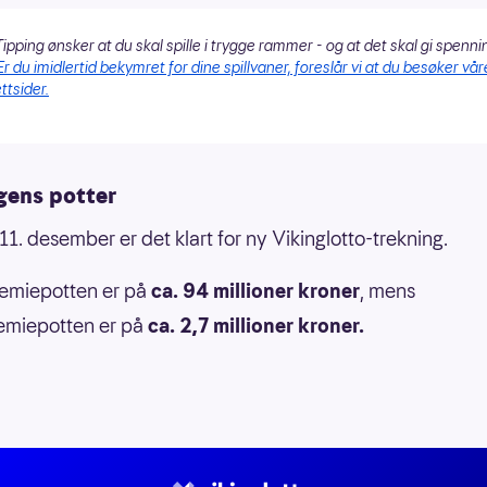
ipping ønsker at du skal spille i trygge rammer - og at det skal gi spenni
Er du imidlertid bekymret for dine spillvaner, foreslår vi at du besøker vår
ttsider.
ens potter
1. desember er det klart for ny Vikinglotto-trekning.
remiepotten er på
ca. 94 millioner kroner
, mens
emiepotten er på
ca. 2,7 millioner kroner.