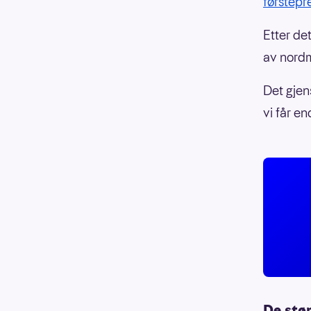
førstepre
Etter de
av nord
Det gjen
vi får e
De stø