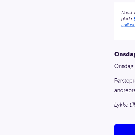
Norsk T
glede.
spilleve
Onsdag
Onsdag 1
Førstep
andrepr
Lykke til!