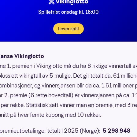
Spillefrist onsdag kl. 18:00
Lever spill
janse Vikinglotto
ne 1. premien i Vikinglotto må du ha 6 riktige vinnertall 
luss ett vikingtall av 5 mulige. Det gir totalt ca. 61 million
ombinasjoner, og vinnersjansen blir da ca. 1:61 millioner 
or 2. premie (6 rette hovedtall) er vinnersjansen på ca. 1
 per rekke. Statistisk sett vinner man en premie, med 3 ret
 snitt på hver femte kupong med 10 rekker.
 premieutbetalinger totalt i 2025 (Norge):
5 298 948