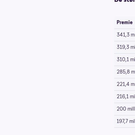
Premie
341,3 mi
319,3 mi
310,1 mil
285,8 mi
221,4 mi
216,1 mil
200 mill
197,7 mil