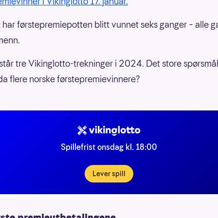
mievinner i Vikinglotto 17. januar.
t har førstepremiepotten blitt vunnet seks ganger – alle 
menn.
står tre Vikinglotto-trekninger i 2024. Det store spørsmå
nda flere norske førstepremievinnere?
Spillefrist onsdag kl. 18:00
Lever spill
rste premieutbetalingene