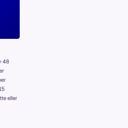
av 48
er
per
:15
te eller