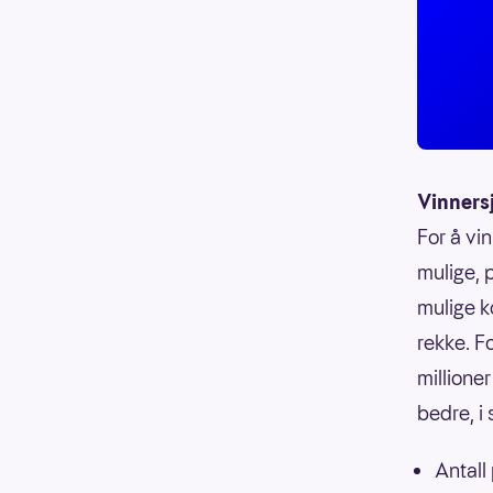
Vinners
For å vin
mulige, p
mulige k
rekke. F
millioner
bedre, i
Antall