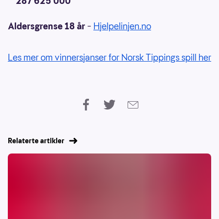
287 625 000
Aldersgrense 18 år
–
Hjelpelinjen.no
Les mer om vinnersjanser for Norsk Tippings spill her
Relaterte artikler