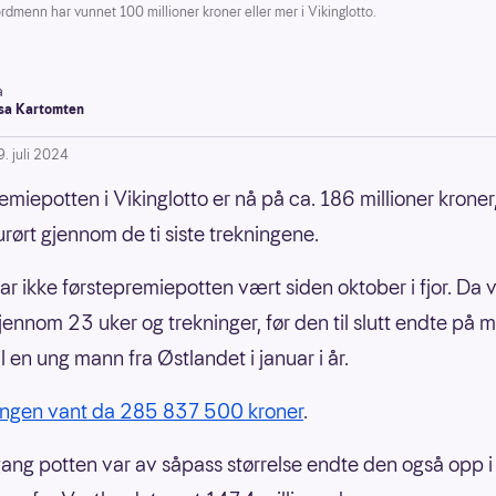
n har vunnet 100 millioner kroner eller mer i Vikinglotto.
a
a Kartomten
9. juli 2024
miepotten i Vikinglotto er nå på ca. 186 millioner kroner,
urørt gjennom de ti siste trekningene.
har ikke førstepremiepotten vært siden oktober i fjor. Da 
jennom 23 uker og trekninger, før den til slutt endte på 
il en ung mann fra Østlandet i januar i år.
ingen vant da 285 837 500 kroner
.
gang potten var av såpass størrelse endte den også opp i