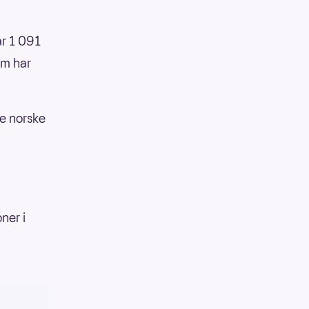
ar 1 091
em har
ige norske
ner i