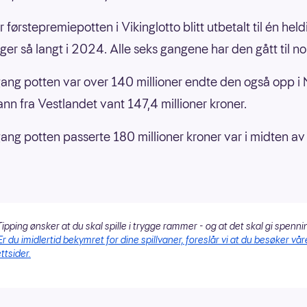
r førstepremiepotten i Vikinglotto blitt utbetalt til én held
ger så langt i 2024. Alle seks gangene har den gått til 
gang potten var over 140 millioner endte den også opp i 
nn fra Vestlandet vant 147,4 millioner kroner.
gang potten passerte 180 millioner kroner var i midten av
ipping ønsker at du skal spille i trygge rammer - og at det skal gi spenni
Er du imidlertid bekymret for dine spillvaner, foreslår vi at du besøker vår
ttsider.