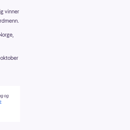
ig vinner
nordmenn.
Norge,
 oktober
ng og
e