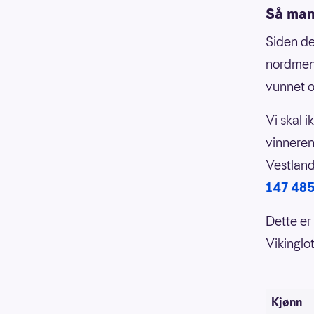
Så mang
Siden de
nordmenn
vunnet o
Vi skal i
vinneren
Vestland
147 485
Dette er
Vikinglot
Kjønn