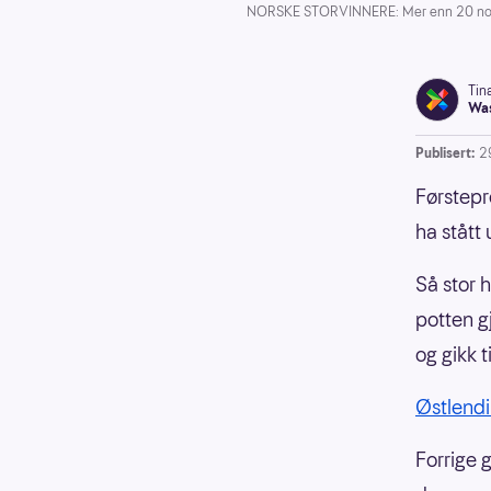
NORSKE STORVINNERE: Mer enn 20 nordmen
Tin
Was
Publisert:
2
Førstepre
ha stått 
Så stor 
potten g
og gikk t
Østlend
Forrige 