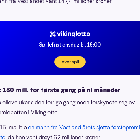
nn fra Vestlandet vant 147,4 millioner kroner.
Spillefrist onsdag kl. 18:00
Lever spill
 180 mill. for første gang på ni måneder
å elleve uker siden forrige gang noen forskyndte seg av
emiepotten i Vikinglotto.
15. mai ble
en mann fra Vestland årets sjette førstepremi
tto
, da han vant drøyt 62 millioner kroner.