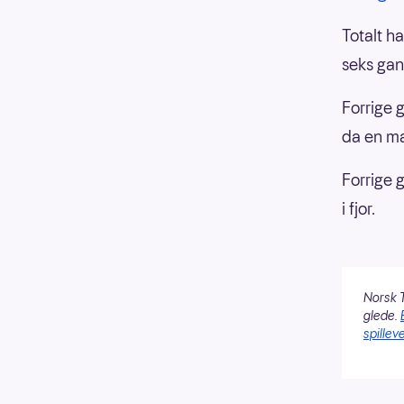
Totalt ha
seks gan
Forrige 
da en ma
Forrige 
i fjor.
Norsk T
glede.
spilleve