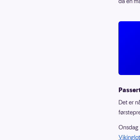
da en ma
Passert
Det er n
førstepr
Onsdag 
Vikinglo