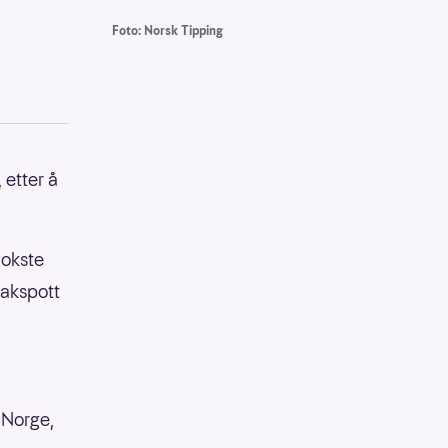
Foto: Norsk Tipping
 etter å
vokste
makspott
 Norge,