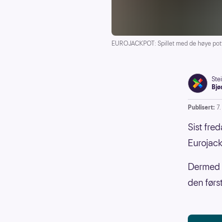
EUROJACKPOT: Spillet med de høye pot
Ste
Bjø
Publisert:
7
Sist fred
Eurojack
Dermed v
den førs