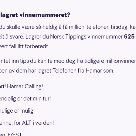
 lagret vinnernummeret?
u skulle være så heldig å få million-telefonen tirsdag, ka
it å svare. Lagrer du Norsk Tippings vinnernummer
625
ert fall litt forberedt.
ntet inn tips du kan ta med deg fra tidligere millionvinne
oen av dem har lagret Telefonen fra Hamar som:
ort! Hamar Calling!
endelig er det min tur!
ulige er mulig
enne, for ALT i verden!
n. FÆST