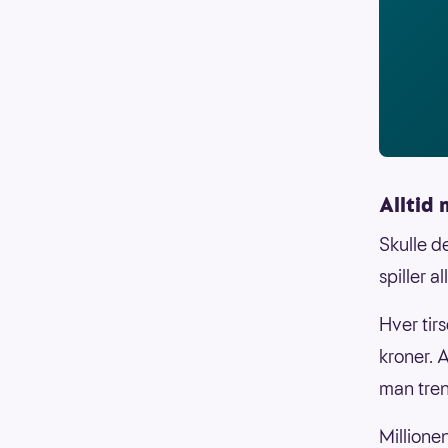
Alltid 
Skulle d
spiller 
Hver tir
kroner. A
man treng
Millionen