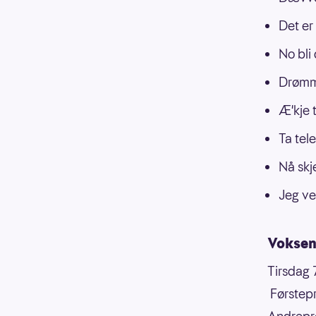
Det er
No bli 
Drømm
Æ'kje t
Ta tele
Nå skj
Jeg ve
Voksen
Tirsdag 7
Førstep