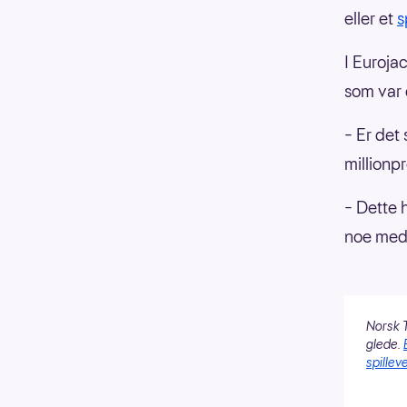
eller et
s
I Euroja
som var 
– Er det
millionp
– Dette 
noe med 
Norsk T
glede.
spilleve