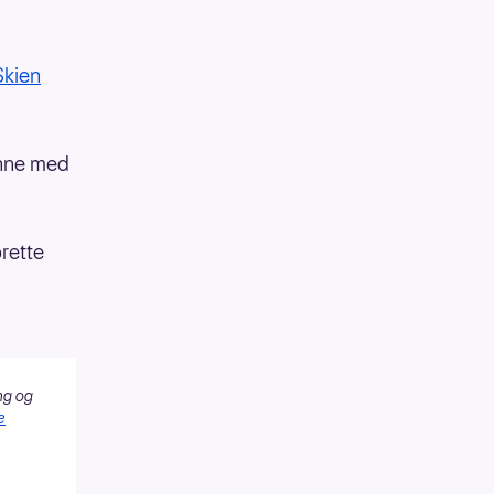
Skien
enne med
prette
ng og
e