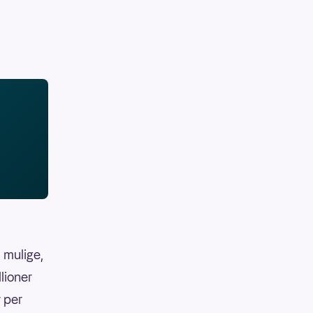
 mulige,
llioner
r per