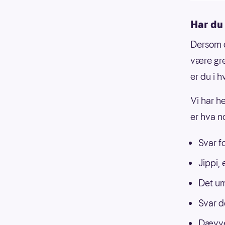
Har du
Dersom d
være gre
er du i hv
Vi har he
er hva n
Svar f
Jippi, 
Det um
Svar d
Dævve