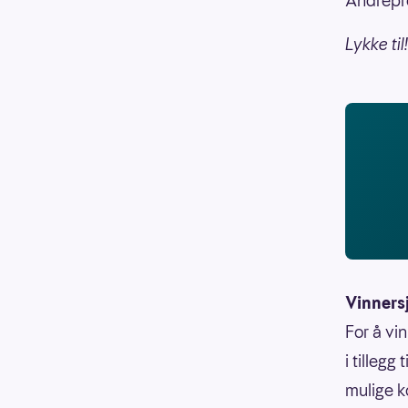
Andrepre
Lykke til!
Vinners
For å vi
i tillegg
mulige k