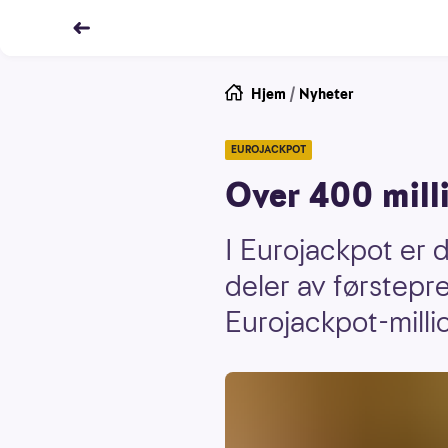
Hjem
/
Nyheter
EUROJACKPOT
Over 400 mill
I Eurojackpot er d
deler av førstepr
Eurojackpot-milli