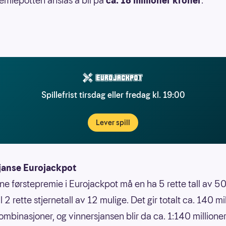
miepotten anslås å bli på
ca. 18 millioner kroner
.
Spillefrist tirsdag eller fredag kl. 19:00
Lever spill
janse Eurojackpot
nne førstepremie i Eurojackpot må en ha 5 rette tall av 50
 til 2 rette stjernetall av 12 mulige. Det gir totalt ca. 140 mi
ombinasjoner, og vinnersjansen blir da ca. 1:140 millione