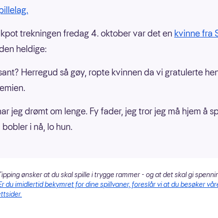
pillelag.
ckpot trekningen fredag 4. oktober var det en
kvinne fra 
den heldige:
 sant? Herregud så gøy, ropte kvinnen da vi gratulerte h
remien.
har jeg drømt om lenge. Fy fader, jeg tror jeg må hjem å s
bobler i nå, lo hun.
ipping ønsker at du skal spille i trygge rammer - og at det skal gi spenni
Er du imidlertid bekymret for dine spillvaner, foreslår vi at du besøker vår
ttsider.