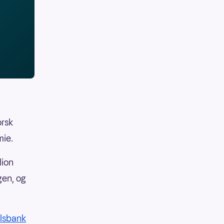
orsk
mie.
lion
gen, og
lsbank