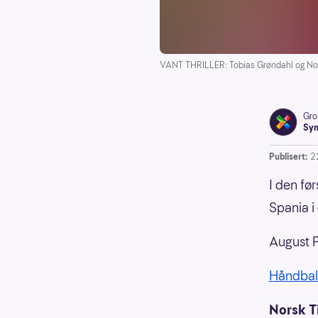
VANT THRILLER: Tobias Grøndahl og Norg
Gro
Syn
Publisert:
2
I den fø
Spania i
August P
Håndbal
Norsk T