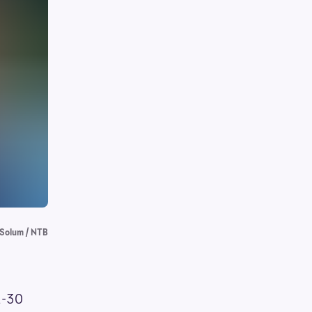
 Solum / NTB
2-30