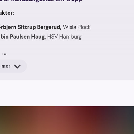
akter:
orbjørn Sittrup Bergerud,
Wisla Plock
bin Paulsen Haug,
HSV Hamburg
illere:
s mer
ugust Baskår Pedersen
, TSV Hannover-Burgdorf
exander Christoffersen Blonz
, Aalborg Håndbold
sper Thorsen Lien
, TVB Stuttgart
evin Maagerø Gulliksen
, Elverum
atrick Helland Anderson
, Aalborg Håndbold
abriel Setterblom
, Sønderjyske
imen Schønningsen,
HØJ Elite