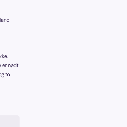
kland
kke.
 er nødt
og to