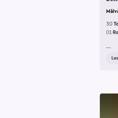
Målv
30
T
01
Ro
Utesp
Le
40
A
71
Al
31
Ka
44
K
35
P
42
G
45
S