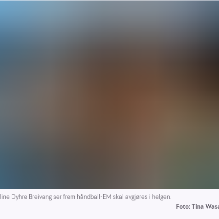
ine Dyhre Breivang ser frem håndball-EM skal avgjøres i helgen.
Foto: Tina Was