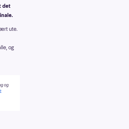
t det
inale.
ært ute.
lle, og
ng og
e