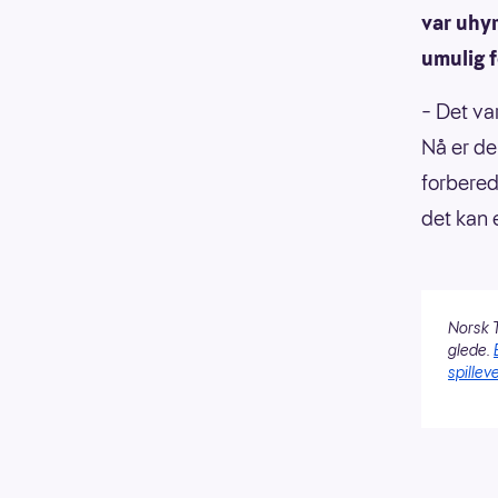
var uhyr
umulig f
– Det va
Nå er de
forbered
det kan e
Norsk T
glede.
spilleve