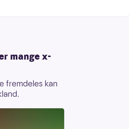
 er mange x-
ne fremdeles kan
kland.