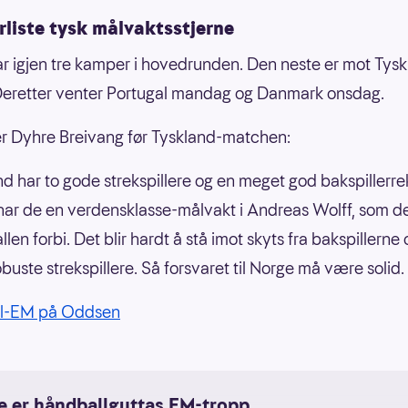
rliste tysk målvaktsstjerne
r igjen tre kamper i hovedrunden. Den neste er mot Tys
Deretter venter Portugal mandag og Danmark onsdag.
er Dyhre Breivang før Tyskland-matchen:
nd har to gode strekspillere og en meget god bakspillerre
har de en verdensklasse-målvakt i Andreas Wolff, som de
ballen forbi. Det blir hardt å stå imot skyts fra bakspillerne 
obuste strekspillere. Så forsvaret til Norge må være solid.
l-EM på Oddsen
e er håndballguttas EM-tropp