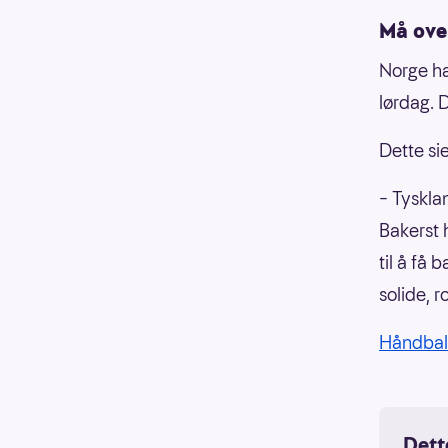
Må ove
Norge ha
lørdag. 
Dette si
– Tyskla
Bakerst 
til å få 
solide, r
Håndbal
Dett