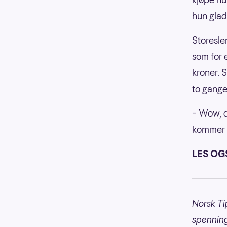
hun glad
Storesle
som for 
kroner. 
to gange
– Wow, de
kommer d
LES OG
Norsk Ti
spennin