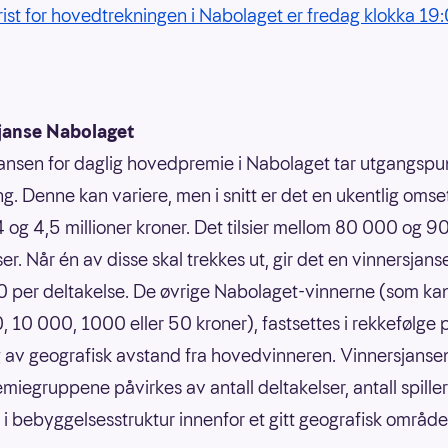
frist for hovedtrekningen i Nabolaget er fredag klokka 19
janse Nabolaget
ansen for daglig hovedpremie i Nabolaget tar utgangspun
g. Denne kan variere, men i snitt er det en ukentlig omse
 og 4,5 millioner kroner. Det tilsier mellom 80 000 og 
er. Når én av disse skal trekkes ut, gir det en vinnersjans
 per deltakelse. De øvrige Nabolaget-vinnerne (som ka
 10 000, 1000 eller 50 kroner), fastsettes i rekkefølge 
 av geografisk avstand fra hovedvinneren. Vinnersjansen
emiegruppene påvirkes av antall deltakelser, antall spille
r i bebyggelsesstruktur innenfor et gitt geografisk område