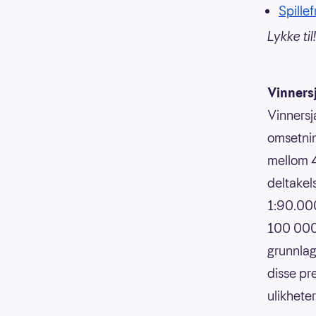
Spille
Lykke til!
Vinners
Vinnersj
omsetnin
mellom 4
deltakels
1:90.000
100 000,
grunnlag
disse pr
ulikhete