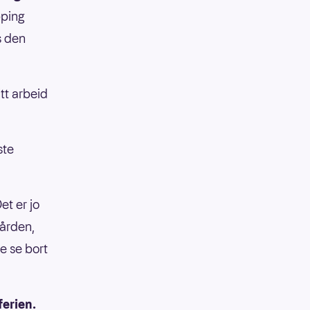
pping
s den
itt arbeid
ste
et er jo
gården,
e se bort
ferien.