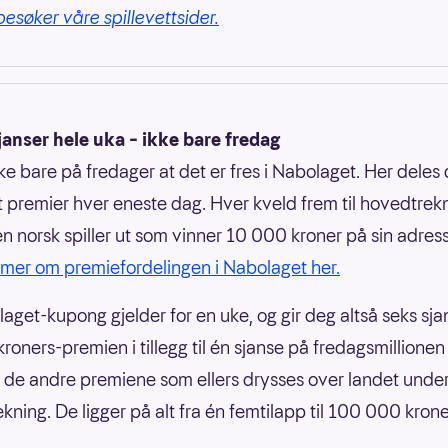
besøker våre spillevettsider.
anser hele uka – ikke bare fredag
kke bare på fredager at det er fres i Nabolaget. Her deles 
ut premier hver eneste dag. Hver kveld frem til hovedtrek
én norsk spiller ut som vinner 10 000 kroner på sin adres
 mer om premiefordelingen i Nabolaget her.
aget-kupong gjelder for en uke, og gir deg altså seks sja
oners-premien i tillegg til én sjanse på fredagsmillionen 
 de andre premiene som ellers drysses over landet unde
kning. De ligger på alt fra én femtilapp til 100 000 krone