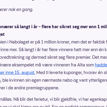
lerer nok en gang.
onærer så langt i år – flere har sikret seg
mer
enn 1 mill
get
n i Nabolaget er på 1 million kroner, men det er faktisk f
vinne mer. Så langt i år har flere vinnere hatt mer enn én
 hovedtrekning og dermed sikret seg flere premier. Det me
dinære eksempelet må være vinneren fra Alta som
hadde 
ser inne 15. august.
Med ti leverte kuponger, hvorav én sik
n, ble kvinnen sin egen nærmeste nabo og vant ytterlige
er i de andre premiegruppene.
målløs. Nå blir det ferietur, vi blir gjeldfrie, vi har egenkapit
s og vi skal kjøpe oss ny bil. For en perfekt sommergave, 