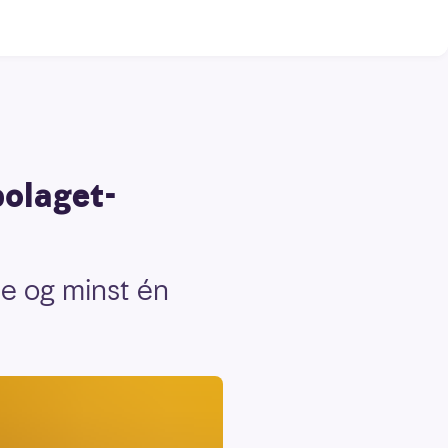
bolaget-
se og minst én