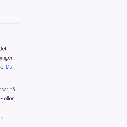
det
ningen,
se.
Du
nser på
– eller
r
r.