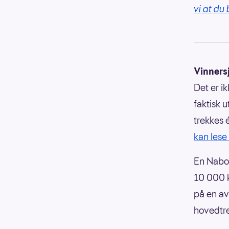
vi at du 
Vinnersj
Det er i
faktisk 
trekkes 
kan lese
En Nabol
10 000 kr
på en av
hovedtre