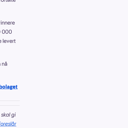
vinnere
00 000
e levert
n nå
abolaget
 skal gi
foreslår