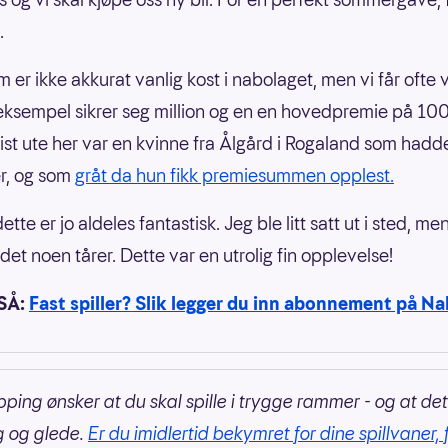
.
m er ikke akkurat vanlig kost i nabolaget, men vi får ofte 
eksempel sikrer seg million og en en hovedpremie på 1
Sist ute her var en kvinne fra Ålgård i Rogaland som hadd
r, og som
gråt da hun fikk premiesummen opplest.
tte er jo aldeles fantastisk. Jeg ble litt satt ut i sted, me
et noen tårer. Dette var en utrolig fin opplevelse!
SÅ:
Fast spiller? Slik legger du inn abonnement på N
pping ønsker at du skal spille i trygge rammer - og at det
g og glede.
Er du imidlertid bekymret for dine spillvaner, 