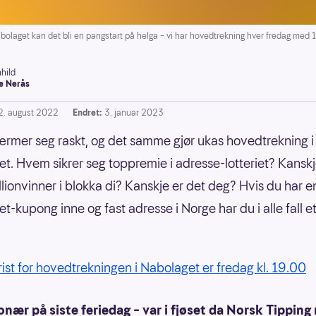
get kan det bli en pangstart på helga – vi har hovedtrekning hver fredag med 1 m
hild
e Nerås
2. august 2022
Endret:
3. januar 2023
rmer seg raskt, og det samme gjør ukas hovedtrekning i
t. Hvem sikrer seg toppremie i adresse-lotteriet? Kanskj
llionvinner i blokka di? Kanskje er det deg? Hvis du har e
-kupong inne og fast adresse i Norge har du i alle fall et
frist for hovedtrekningen i Nabolaget er fredag kl. 19.00
ionær på siste feriedag – var i fjøset da Norsk Tipping 