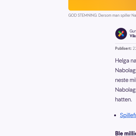
GOD STEMNING: Dersom man spiller Nabola
Gun
Vik
Publisert:
2
Helga næ
Nabolage
neste mi
Nabolaget
hatten.
Spille
Ble mill