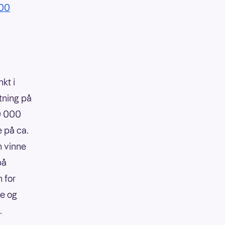
:00
kt i
tning på
90 000
e på ca.
n vinne
på
 for
re og
.