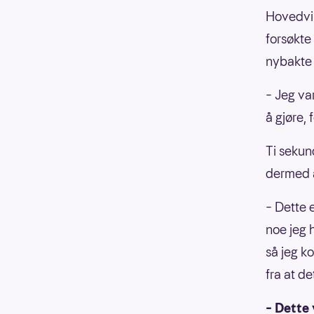
Hovedvin
forsøkte
nybakte 
– Jeg var
å gjøre, 
Ti sekun
dermed a
– Dette e
noe jeg 
så jeg k
fra at det
– Dette 