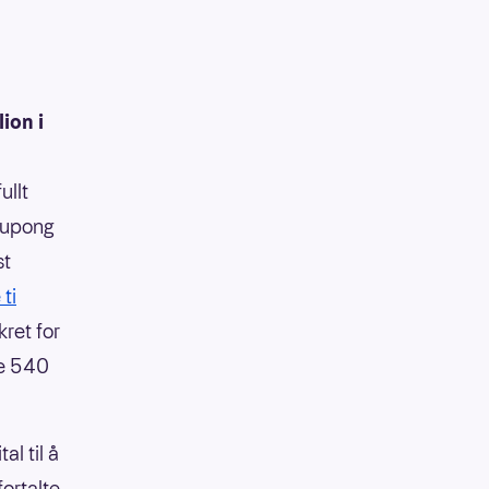
ion i
ullt
 kupong
st
ti
ret for
re 540
al til å
fortalte