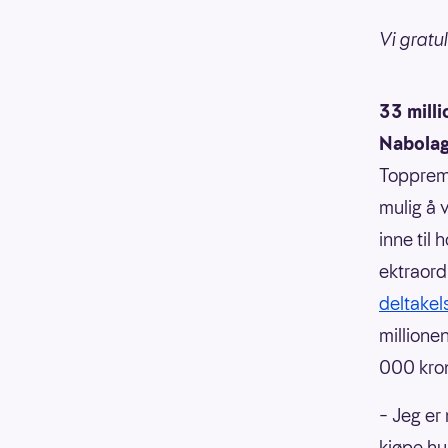
Vi gratu
33 milli
Nabola
Toppremie
mulig å 
inne til
ektraor
deltakel
millione
000 kron
– Jeg er 
kjøpe hu