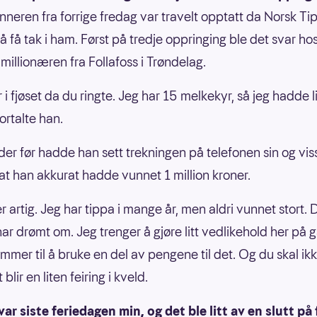
neren fra forrige fredag var travelt opptatt da Norsk Ti
 å få tak i ham. Først på tredje oppringing ble det svar ho
millionæren fra Follafoss i Trøndelag.
 i fjøset da du ringte. Jeg har 15 melkekyr, så jeg hadde l
fortalte han.
der før hadde han sett trekningen på telefonen sin og vis
t han akkurat hadde vunnet 1 million kroner.
r artig. Jeg har tippa i mange år, men aldri vunnet stort. D
har drømt om. Jeg trenger å gjøre litt vedlikehold her på 
ommer til å bruke en del av pengene til det. Og du skal ikk
 blir en liten feiring i kveld.
var siste feriedagen min, og det ble litt av en slutt på 