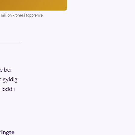
illion kroner i toppremie.
e bor
n gyldig
 lodd i
ringte