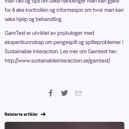
man råd og tips om ulike handlinger man kan gjøre
for å øke kontrollen og informasjon om hvor man kan
søke hjelp og behandling.
GamTest er utviklet av psykologer med
ekspertkunnskap om pengespill og spilleproblemer i
Sustainable Interaction. Les mer om Gamtest her:
http://www.sustainableinteraction.se/gamtest/
Relaterte artikler