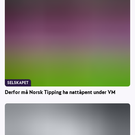
SELSKAPET
Derfor må Norsk Tipping ha nattåpent under VM