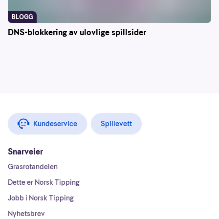
BLOGG
DNS-blokkering av ulovlige spillsider
Kundeservice
Spillevett
Snarveier
Grasrotandelen
Dette er Norsk Tipping
Jobb i Norsk Tipping
Nyhetsbrev