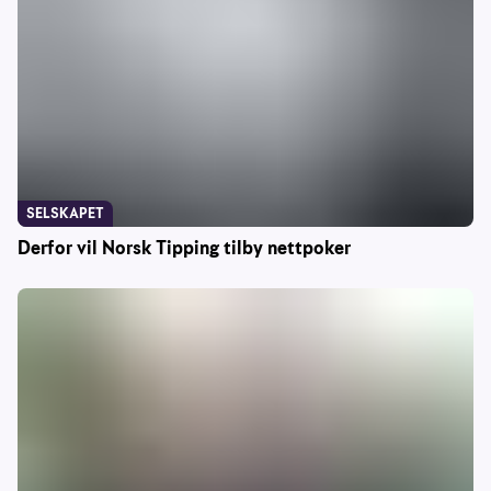
SELSKAPET
Derfor vil Norsk Tipping tilby nettpoker