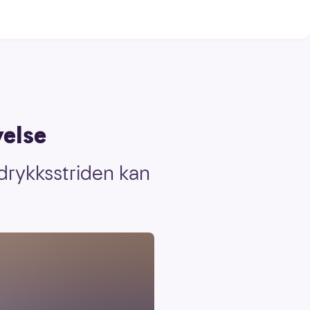
else
edrykksstriden kan