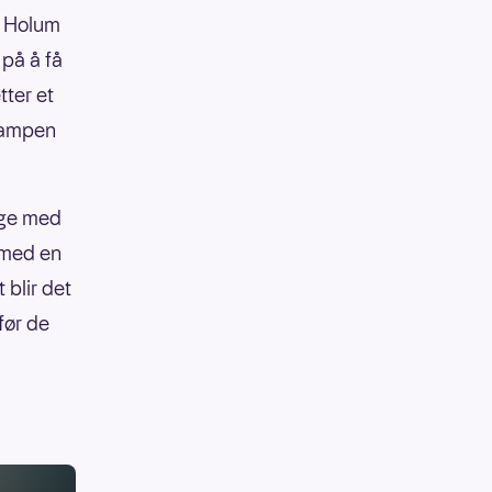
a Holum
 på å få
tter et
 kampen
gge med
t med en
 blir det
før de