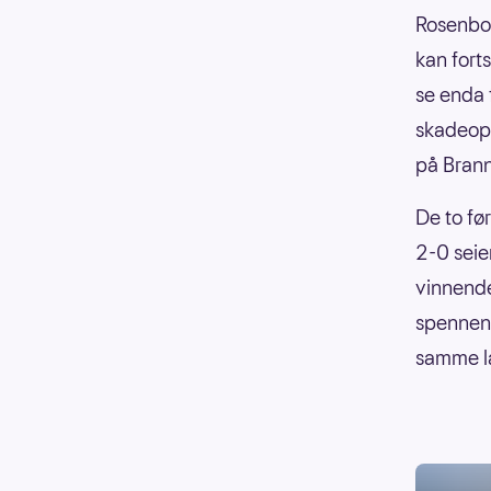
Rosenbor
kan forts
se enda 
skadeopp
på Brann
De to f
2-0 seier
vinnende
spennend
samme la