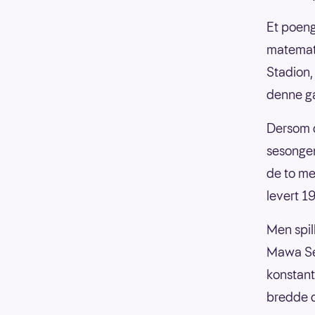
Et poeng
matemati
Stadion,
denne ga
Dersom d
sesongen
de to mes
levert 1
Men spil
Mawa Ses
konstant
bredde d