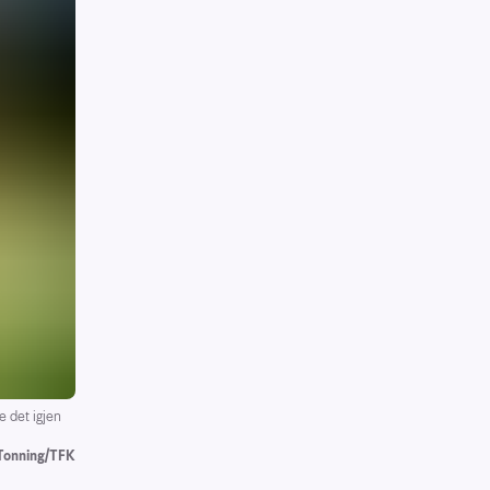
e det igjen
 Tonning/TFK