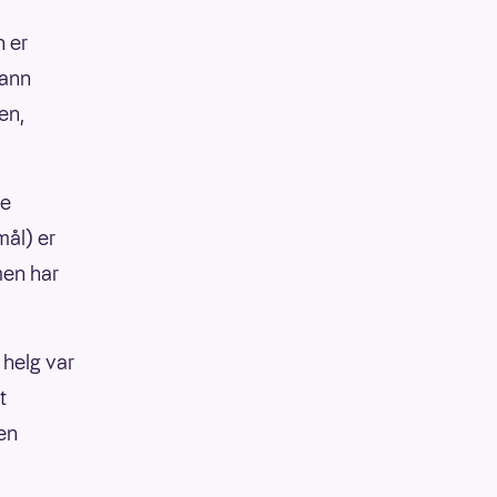
n er
rann
en,
ne
ål) er
mmen har
 helg var
t
en