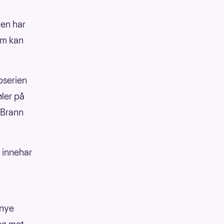
gen har
om kan
pserien
øler på
 Brann
t innehar
 nye