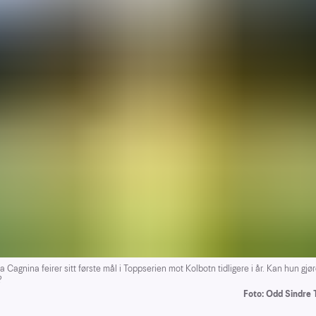
Cagnina feirer sitt første mål i Toppserien mot Kolbotn tidligere i år. Kan hun gjør
?
Foto: Odd Sindre