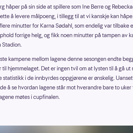
g håper på sin side at spillere som Ine Berre og Rebeck
ette å levere målpoeng, i tillegg til at vi kanskje kan håpe
flere minutter for Karna Sødahl, som endelig var tilbake e
hold forrige helg, og fikk noen minutter på tampen av
 Stadion.
ørste kampene mellom lagene denne sesongen endte be
 til hjemmelaget. Det er ingen tvil om at lysten til å gå u
 statistikk i de innbyrdes oppgjørene er ønskelig. Uansett
e å se hvordan lagene står mot hverandre bare to uker 
gene møtes i cupfinalen.