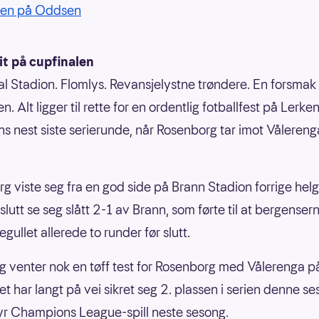
ien på Oddsen
t på cupfinalen
l Stadion. Flomlys. Revansjelystne trøndere. En forsmak
n. Alt ligger til rette for en ordentlig fotballfest på Lerken
s nest siste serierunde, når Rosenborg tar imot Vålereng
g viste seg fra en god side på Brann Stadion forrige hel
 slutt se seg slått 2-1 av Brann, som førte til at bergense
iegullet allerede to runder før slutt.
g venter nok en tøff test for Rosenborg med Vålerenga p
et har langt på vei sikret seg 2. plassen i serien denne s
r Champions League-spill neste sesong.