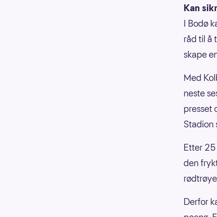
Kan sik
I Bodø k
råd til 
skape e
Med Kolb
neste ses
presset 
Stadion s
Etter 25
den fryk
rødtrøye
Derfor k