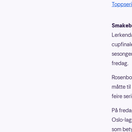
Toppser
Smakebi
Lerkenda
cupfinale
sesongen
fredag.
Rosenbor
måtte til
feire ser
På freda
Oslo-lag
som bety