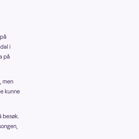
 på
dal i
a på
g, men
rne kunne
å besøk.
esongen,