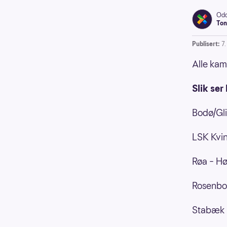
Odd
Ton
Publisert:
7
Alle kam
Slik ser
Bodø/Gli
LSK Kvin
Røa – Hø
Rosenbor
Stabæk –