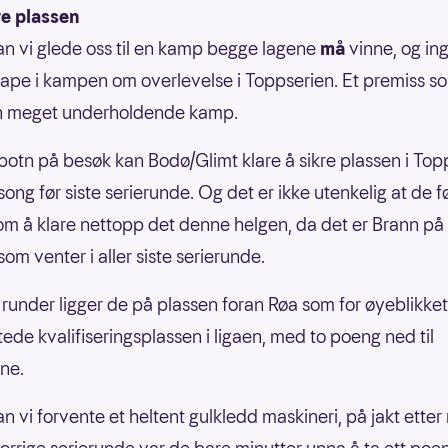
re plassen
an vi glede oss til en kamp begge lagene
må
vinne, og in
å tape i kampen om overlevelse i Toppserien. Et premiss s
n meget underholdende kamp.
otn på besøk kan Bodø/Glimt klare å sikre plassen i Top
ong før siste serierunde. Og det er ikke utenkelig at de f
om å klare nettopp det denne helgen, da det er Brann på
om venter i aller siste serierunde.
 runder ligger de på plassen foran Røa som for øyeblikke
tede kvalifiseringsplassen i ligaen, med to poeng ned til
ne.
an vi forvente et heltent gulkledd maskineri, på jakt etter