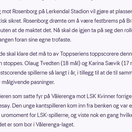
 mot Rosenborg på Lerkendal Stadion vil gjøre at plasse
sk sikret. Rosenborg drømte om å være festbrems på B
 uten at de maktet det. Nå skal de igjen ta på seg den roll
ngen foran sine egne trofaste.
e skal klare det må to av Toppseriens toppscorere den
 stoppes. Olaug Tvedten (18 mål) og Karina Sævik (17 m
tscorende spillerne så langt i år, i tillegg til at de til sa
9 målgivende pasninger.
leren som satte fyr på Vålerenga mot LSK Kvinner forrige
ay. Den unge kantspilleren kom inn fra benken og var e
 uromoment for LSK-spillerne, og viste nok en gang hvilk
et er som bor i Vålerenga-laget.