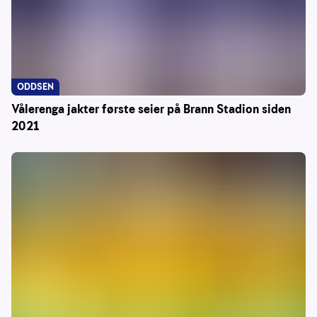
ODDSEN
Vålerenga jakter første seier på Brann Stadion siden
2021