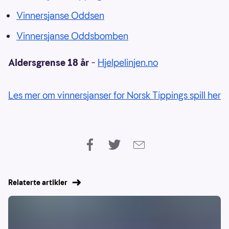
Vinnersjanse Oddsen
Vinnersjanse Oddsbomben
Aldersgrense 18 år
–
Hjelpelinjen.no
Les mer om vinnersjanser for Norsk Tippings spill her
Relaterte artikler