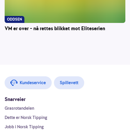
ODDSEN
VM er over – nå rettes blikket mot Eliteserien
Kundeservice
Spillevett
Snarveier
Grasrotandelen
Dette er Norsk Tipping
Jobb i Norsk Tipping