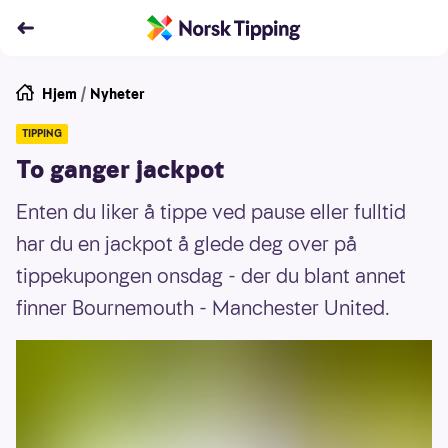
Hjem
/
Nyheter
TIPPING
To ganger jackpot
Enten du liker å tippe ved pause eller fulltid
har du en jackpot å glede deg over på
tippekupongen onsdag - der du blant annet
finner Bournemouth - Manchester United.