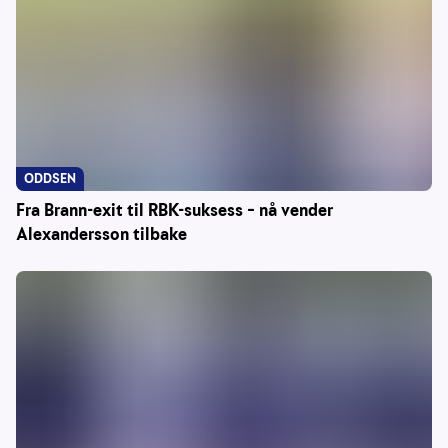
ODDSEN
Fra Brann-exit til RBK-suksess – nå vender
Alexandersson tilbake