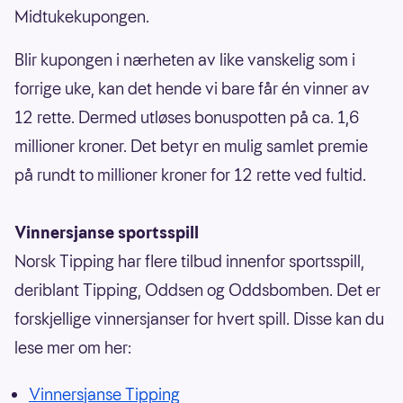
Midtukekupongen.
Blir kupongen i nærheten av like vanskelig som i
forrige uke, kan det hende vi bare får én vinner av
12 rette. Dermed utløses bonuspotten på ca. 1,6
millioner kroner. Det betyr en mulig samlet premie
på rundt to millioner kroner for 12 rette ved fultid.
Vinnersjanse sportsspill
Norsk Tipping har flere tilbud innenfor sportsspill,
deriblant Tipping, Oddsen og Oddsbomben. Det er
forskjellige vinnersjanser for hvert spill. Disse kan du
lese mer om her:
Vinnersjanse Tipping